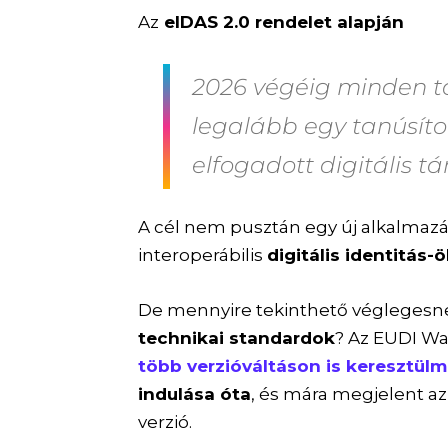
Az
eIDAS 2.0 rendelet alapján
2026 végéig minden ta
legalább egy tanúsítot
elfogadott digitális tá
A cél nem pusztán egy új alkalmaz
interoperábilis
digitális identitás
De mennyire tekinthető véglegesn
technikai standardok
? Az EUDI Wa
több verzióváltáson is keresztül
indulása óta
, és mára megjelent az 
verzió.