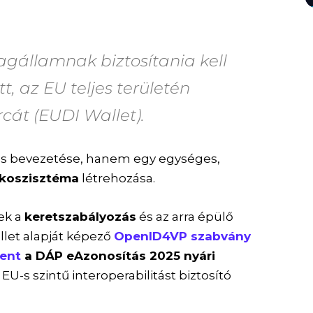
gállamnak biztosítania kell
t, az EU teljes területén
rcát (EUDI Wallet).
ás bevezetése, hanem egy egységes,
-ökoszisztéma
létrehozása.
ek a
keretszabályozás
és az arra épülő
llet alapját képező
OpenID4VP szabvány
ment
a DÁP eAzonosítás 2025 nyári
EU-s szintű interoperabilitást biztosító