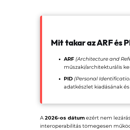
Mit takar az ARF és 
ARF
(Architecture and Re
műszaki/architekturális k
PID
(Personal Identificati
adatkészlet kiadásának é
A
2026-os dátum
ezért nem lezárás
interoperabilitás tömegesen működ