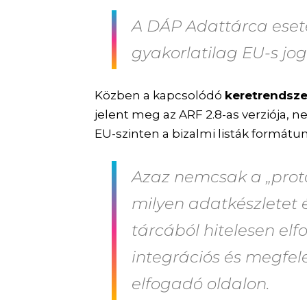
A DÁP Adattárca eset
gyakorlatilag EU-s jog
Közben a kapcsolódó
keretrendsz
jelent meg az ARF 2.8-as verziója,
EU-szinten a bizalmi listák formátu
Azaz nemcsak a „proto
milyen adatkészletet é
tárcából hitelesen elf
integrációs és megfele
elfogadó oldalon.