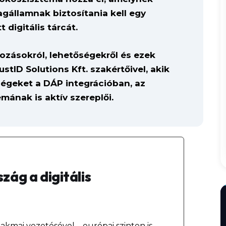
államnak biztosítania kell egy
 digitális tárcát.
tozásokról, lehetőségekről és ezek
ustID Solutions Kft. szakértőivel, akik
 cégeket a DÁP integrációban, az
mának is aktív szereplői.
ág a digitális
akmai vezetésével – európai szinten is