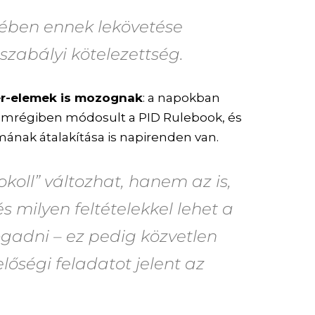
ében ennek lekövetése
szabályi kötelezettség.
er-elemek is mozognak
: a napokban
 nemrégiben módosult a PID Rulebook, és
mának átalakítása is napirenden van.
koll” változhat, hanem az is,
s milyen feltételekkel lehet a
ogadni – ez pedig közvetlen
lőségi feladatot jelent az