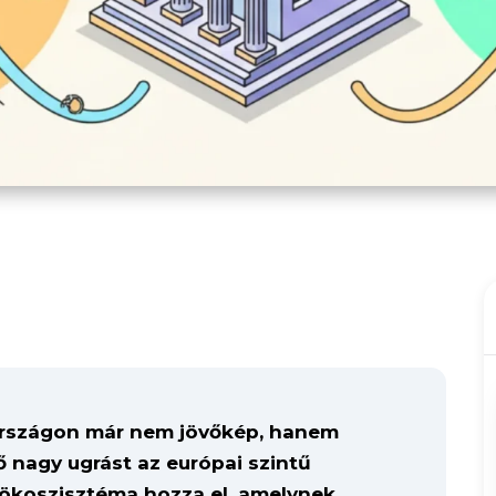
rországon már nem jövőkép, hanem
 nagy ugrást az európai szintű
 ökoszisztéma hozza el, amelynek