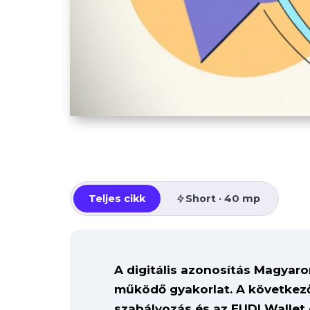
Teljes cikk
Short · 40 mp
A digitális azonosítás Magya
működő gyakorlat. A következő
szabályozás és az EUDI Wallet