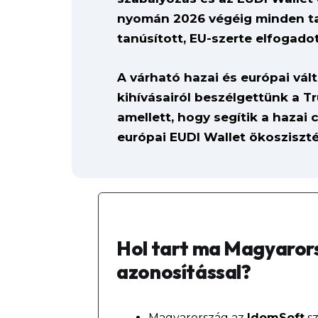
nyomán 2026 végéig minden tag
tanúsított, EU-szerte elfogadott
A várható hazai és európai vál
kihívásairól beszélgettünk a Tr
amellett, hogy segítik a hazai
európai EUDI Wallet ökosziszté
Hol tart ma Magyarorsz
azonosítással?
Magyarország az
IdomSoft
sz