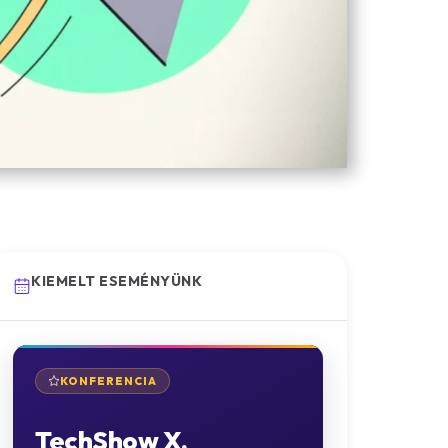
KIEMELT ESEMÉNYÜNK
KONFERENCIA
TechShow X.