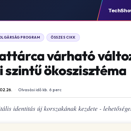
TechSh
POLGÁRSÁG PROGRAM
ÖSSZES CIKK
ttárca várható változ
i szintű ökoszisztéma
02.26.
·
Olvasási idő kb. 6 perc
tális identitás új korszakának kezdete - lehetősége