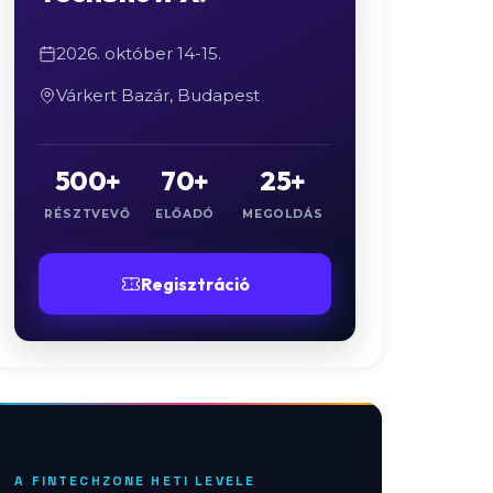
2026. október 14-15.
Várkert Bazár, Budapest
500+
70+
25+
RÉSZTVEVŐ
ELŐADÓ
MEGOLDÁS
Regisztráció
A FINTECHZONE HETI LEVELE