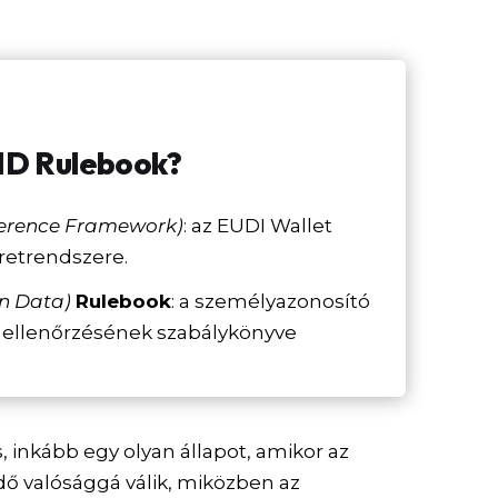
PID Rulebook?
ference Framework)
: az EUDI Wallet
eretrendszere.
on Data)
Rulebook
: a személyazonosító
s ellenőrzésének szabálykönyve
, inkább egy olyan állapot, amikor az
ő valósággá válik, miközben az