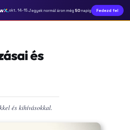
ow
50
okt. 14-15.
Fedezd fel
Jegyek normál áron még
napig
ásai és
kkel és kihívásokkal.