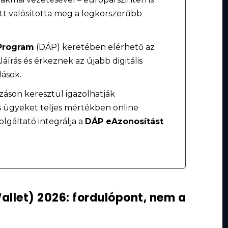
tt valósította meg a legkorszerűbb
 Program
(DÁP) keretében elérhető az
láírás és érkeznek az újabb digitális
lások.
áson keresztül igazolhatják
 ügyeket teljes mértékben online
olgáltató integrálja a
DÁP eAzonosítást
allet) 2026: fordulópont, nem a