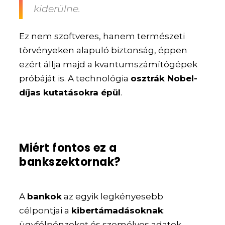
kiderülne.
Ez nem szoftveres, hanem természeti
törvényeken alapuló biztonság, éppen
ezért állja majd a kvantumszámítógépek
próbáját is. A technológia
osztrák Nobel-
díjas kutatásokra épül
.
Miért fontos ez a
bankszektornak?
A
bankok
az egyik legkényesebb
célpontjai a
kibertámadásoknak
:
ügyfélpénzeket és személyes adatok