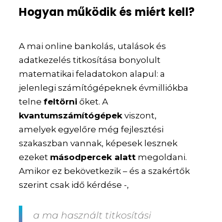
Hogyan működik és miért kell?
A mai online bankolás, utalások és
adatkezelés titkosítása bonyolult
matematikai feladatokon alapul: a
jelenlegi számítógépeknek évmilliókba
telne
feltörni
őket. A
kvantumszámítógépek
viszont,
amelyek egyelőre még fejlesztési
szakaszban vannak, képesek lesznek
ezeket
másodpercek alatt
megoldani.
Amikor ez bekövetkezik – és a szakértők
szerint csak idő kérdése -,
a ma használt titkosítási