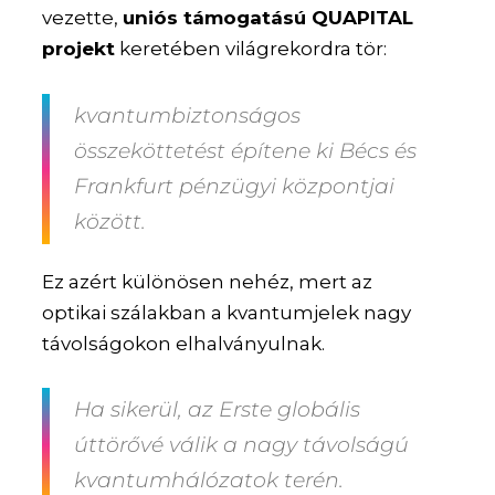
vezette,
uniós támogatású QUAPITAL
projekt
keretében világrekordra tör:
kvantumbiztonságos
összeköttetést építene ki Bécs és
Frankfurt pénzügyi központjai
között.
Ez azért különösen nehéz, mert az
optikai szálakban a kvantumjelek nagy
távolságokon elhalványulnak.
Ha sikerül,
az Erste globális
úttörővé válik
a nagy távolságú
kvantumhálózatok terén.