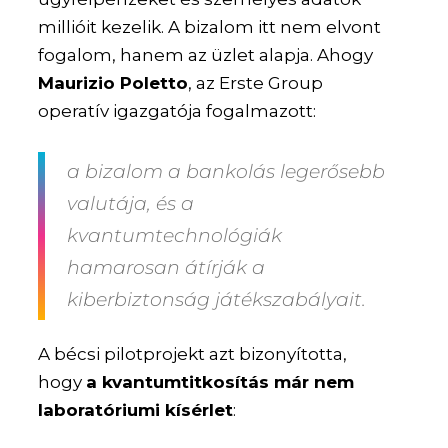
millióit kezelik. A bizalom itt nem elvont
fogalom, hanem az üzlet alapja. Ahogy
Maurizio Poletto
, az Erste Group
operatív igazgatója fogalmazott:
a bizalom a bankolás legerősebb
valutája, és a
kvantumtechnológiák
hamarosan átírják a
kiberbiztonság játékszabályait.
A bécsi pilotprojekt azt bizonyította,
hogy
a kvantumtitkosítás már nem
laboratóriumi kísérlet
: