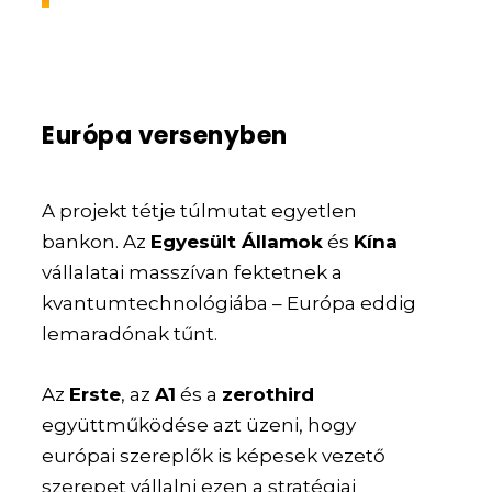
Európa versenyben
A projekt tétje túlmutat egyetlen
bankon. Az
Egyesült Államok
és
Kína
vállalatai masszívan fektetnek a
kvantumtechnológiába – Európa eddig
lemaradónak tűnt.
Az
Erste
, az
A1
és a
zerothird
együttműködése azt üzeni, hogy
európai szereplők is képesek vezető
szerepet vállalni ezen a stratégiai