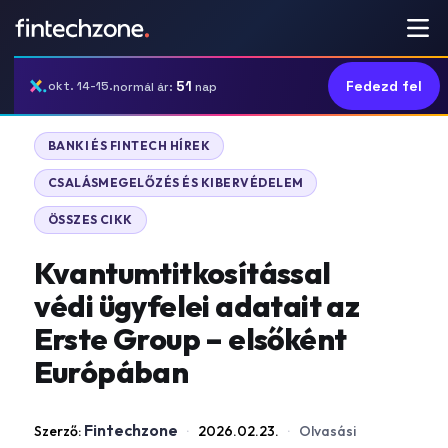
51
Fedezd fel
okt. 14-15.
normál ár:
nap
|
BANKI ÉS FINTECH HÍREK
|
CSALÁSMEGELŐZÉS ÉS KIBERVÉDELEM
ÖSSZES CIKK
Kvantumtitkosítással
védi ügyfelei adatait az
Erste Group – elsőként
Európában
Fintechzone
Szerző:
·
2026.02.23.
·
Olvasási