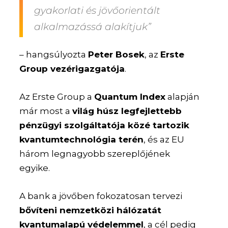
gyakorlati és jövőorientált
alkalmazássá alakítjuk”
– hangsúlyozta
Peter Bosek
, az
Erste
Group vezérigazgatója
.
Az Erste Group a
Quantum Index
alapján
már most a
világ húsz legfejlettebb
pénzügyi szolgáltatója közé tartozik
kvantumtechnológia terén
, és az EU
három legnagyobb szereplőjének
egyike.
A bank a jövőben fokozatosan tervezi
bővíteni nemzetközi hálózatát
kvantumalapú védelemmel
, a cél pedig