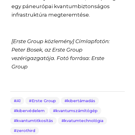
egy páneurópai kvantumbiztonságos
infrastruktúra megteremtése.
[Erste Group közlemény] Címlapfotón:
Peter Bosek, az Erste Group
vezérigazgatója. Fotó forrása: Erste
Group
A1
Erste Group
kibertámadás
kibervédelem
kvantumszámítógép
kvantumtitkosítás
kvatumtechnológia
zerothird