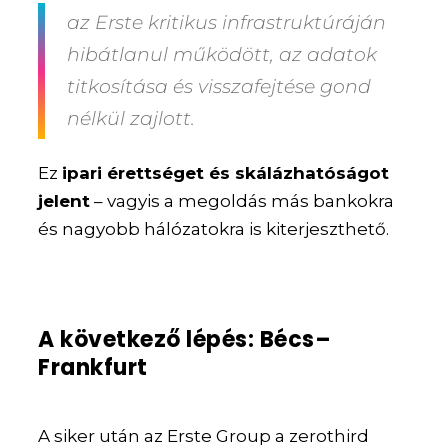
az Erste kritikus infrastruktúráján
hibátlanul működött, az adatok
titkosítása és visszafejtése gond
nélkül zajlott.
Ez
ipari érettséget és skálázhatóságot
jelent
– vagyis a megoldás más bankokra
és nagyobb hálózatokra is kiterjeszthető.
A következő lépés: Bécs–
Frankfurt
A siker után az Erste Group a zerothird