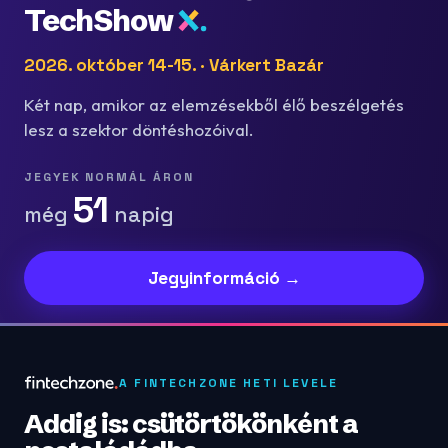
TechShow
2026. október 14-15. · Várkert Bazár
Két nap, amikor az elemzésekből élő beszélgetés
lesz a szektor döntéshozóival.
JEGYEK NORMÁL ÁRON
51
még
napig
Jegyinformáció →
A FINTECHZONE HETI LEVELE
Addig is: csütörtökönként a