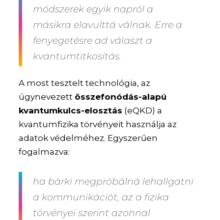
módszerek egyik napról a
másikra elavulttá válnak. Erre a
fenyegetésre ad választ a
kvantumtitkosítás
.
A most tesztelt technológia, az
úgynevezett
összefonódás-alapú
kvantumkulcs-elosztás
(eQKD) a
kvantumfizika törvényeit használja az
adatok védelméhez. Egyszerűen
fogalmazva:
ha bárki megpróbálná lehallgatni
a kommunikációt, az a fizika
törvényei szerint azonnal