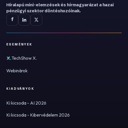
Híralapú mini-elemzések és hírmagyarázat a hazai
pénzügyi szektor döntéshozóinak.
ESEMÉNYEK
TechShow X.
Webinárok
KIADVÁNYOK
Ki kicsoda - AI 2026
Ki kicsoda - Kibervédelem 2026