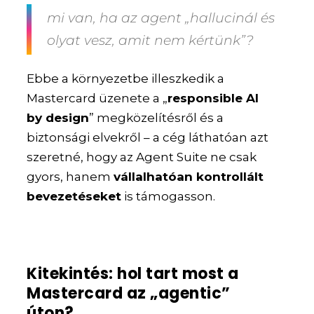
mi van, ha az agent „hallucinál és
olyat vesz, amit nem kértünk”?
Ebbe a környezetbe illeszkedik a
Mastercard üzenete a „
responsible AI
by design
” megközelítésről és a
biztonsági elvekről – a cég láthatóan azt
szeretné, hogy az Agent Suite ne csak
gyors, hanem
vállalhatóan kontrollált
bevezetéseket
is támogasson.
Kitekintés: hol tart most a
Mastercard az „agentic”
úton?