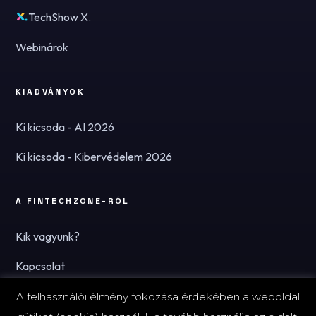
TechShow X.
Webinárok
KIADVÁNYOK
Ki kicsoda - AI 2026
Ki kicsoda - Kibervédelem 2026
A FINTECHZONE-RÓL
Kik vagyunk?
Kapcsolat
Hírlevél
A felhasználói élmény fokozása érdekében a weboldal