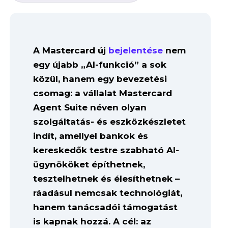
A Mastercard új
bejelentése
nem
egy újabb „AI-funkció” a sok
közül, hanem egy bevezetési
csomag: a vállalat Mastercard
Agent Suite néven olyan
szolgáltatás- és eszközkészletet
indít, amellyel bankok és
kereskedők testre szabható AI-
ügynököket építhetnek,
tesztelhetnek és élesíthetnek –
ráadásul nemcsak technológiát,
hanem tanácsadói támogatást
is kapnak hozzá. A cél: az