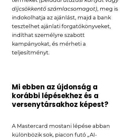
terméket
(például utazási kártyát vagy
díjcsökkentő számlacsomagot)
, meg is
indokolhatja az ajánlást, majd a bank
tesztelhet ajánlati forgatókönyveket,
indíthat személyre szabott
kampányokat, és mérheti a
teljesítményt.
Mi ebben az újdonság a
korábbi lépésekhez és a
versenytársakhoz képest?
A Mastercard mostani lépése abban
különbözik sok, piacon futó „AI-