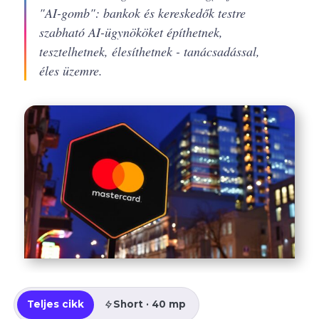
"AI-gomb": bankok és kereskedők testre
szabható AI-ügynököket építhetnek,
tesztelhetnek, élesíthetnek - tanácsadással,
éles üzemre.
Teljes cikk
Short · 40 mp