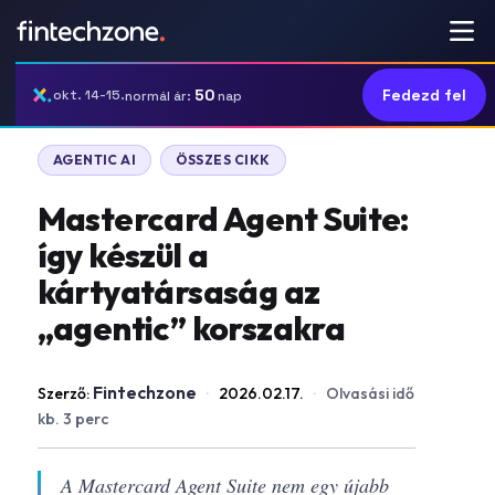
50
Fedezd fel
okt. 14-15.
normál ár:
nap
AGENTIC AI
ÖSSZES CIKK
Mastercard Agent Suite:
így készül a
kártyatársaság az
„agentic” korszakra
Fintechzone
Szerző:
·
2026.02.17.
·
Olvasási idő
kb. 3 perc
A Mastercard Agent Suite nem egy újabb