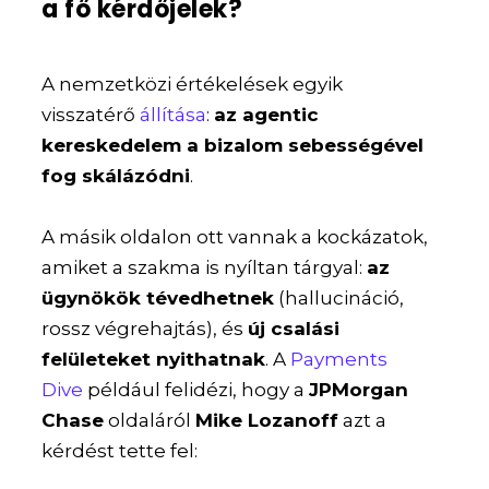
a fő kérdőjelek?
A nemzetközi értékelések egyik
visszatérő
állítása
:
az agentic
kereskedelem a bizalom sebességével
fog skálázódni
.
A másik oldalon ott vannak a kockázatok,
amiket a szakma is nyíltan tárgyal:
az
ügynökök tévedhetnek
(hallucináció,
rossz végrehajtás), és
új csalási
felületeket nyithatnak
. A
Payments
Dive
például felidézi, hogy a
JPMorgan
Chase
oldaláról
Mike Lozanoff
azt a
kérdést tette fel: