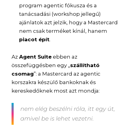
program agentic fókusza és a
tanácsadási (workshop jellegű)
ajánlatok azt jelzik, hogy a Mastercard
nem csak terméket kínál, hanem
piacot épít
.
Az
Agent Suite
ebben az
összefüggésben egy „
szállítható
csomag
”: a Mastercard az agentic
korszakra készülő bankoknak és
kereskedőknek most azt mondja:
nem elég beszélni róla, itt egy út,
amivel be is lehet vezetni.