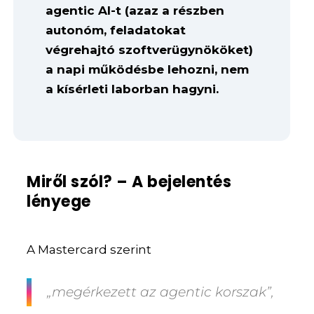
agentic AI-t (azaz a részben
autonóm, feladatokat
végrehajtó szoftverügynököket)
a napi működésbe lehozni, nem
a kísérleti laborban hagyni.
Miről szól? – A bejelentés
lényege
A Mastercard szerint
„megérkezett az agentic korszak”,