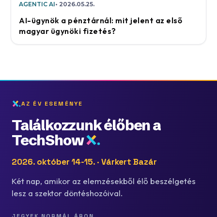
AGENTIC AI
2026.05.25.
AI-ügynök a pénztárnál: mit jelent az első
magyar ügynöki fizetés?
AZ ÉV ESEMÉNYE
Találkozzunk élőben a
TechShow
2026. október 14-15. · Várkert Bazár
Két nap, amikor az elemzésekből élő beszélgetés
lesz a szektor döntéshozóival.
JEGYEK NORMÁL ÁRON