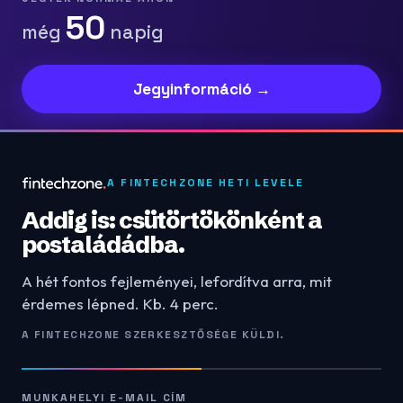
50
még
napig
Jegyinformáció →
A FINTECHZONE HETI LEVELE
Addig is: csütörtökönként a
postaládádba.
A hét fontos fejleményei, lefordítva arra, mit
érdemes lépned. Kb. 4 perc.
A FINTECHZONE SZERKESZTŐSÉGE KÜLDI.
MUNKAHELYI E-MAIL CÍM