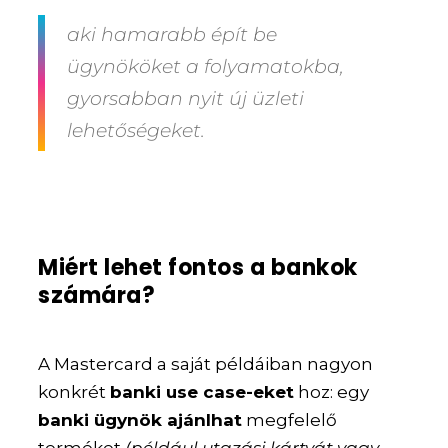
aki hamarabb épít be
ügynököket a folyamatokba,
gyorsabban nyit új üzleti
lehetőségeket.
Miért lehet fontos a bankok
számára?
A Mastercard a saját példáiban nagyon
konkrét
banki use case-eket
hoz: egy
banki ügynök ajánlhat
megfelelő