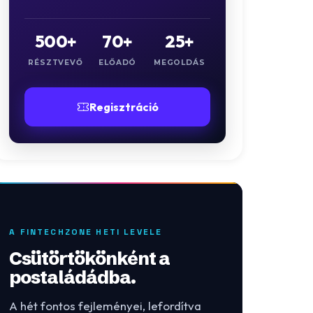
500+
70+
25+
RÉSZTVEVŐ
ELŐADÓ
MEGOLDÁS
Regisztráció
A FINTECHZONE HETI LEVELE
Csütörtökönként a
postaládádba.
A hét fontos fejleményei, lefordítva