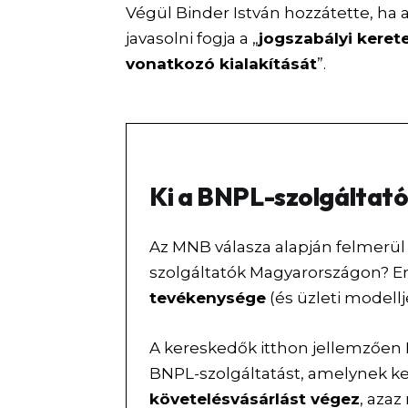
Végül Binder István hozzátette, ha
javasolni fogja a „
jogszabályi keret
vonatkozó kialakítását
”.
Ki a BNPL-szolgáltat
Az MNB válasza alapján felmerül 
szolgáltatók Magyarországon? Er
tevékenysége
(és üzleti modellj
A kereskedők itthon jellemzően 
BNPL-szolgáltatást, amelynek 
követelésvásárlást végez
, azaz