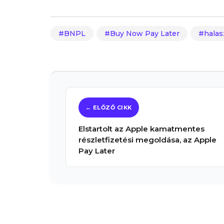
BNPL
Buy Now Pay Later
halas
Elstartolt az Apple kamatmentes
részletfizetési megoldása, az Apple
Pay Later