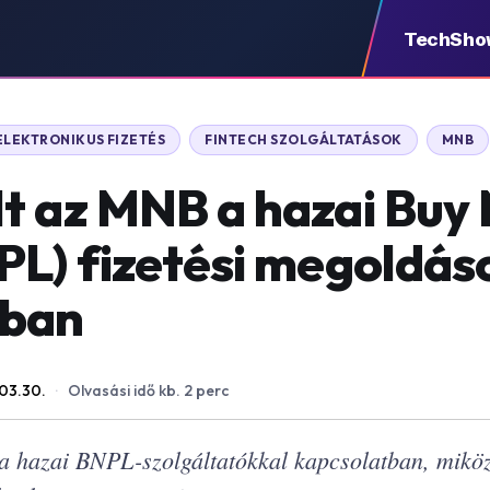
TechSho
ELEKTRONIKUS FIZETÉS
FINTECH SZOLGÁLTATÁSOK
MNB
t az MNB a hazai Buy
PL) fizetési megoldás
tban
03.30.
·
Olvasási idő kb. 2 perc
 hazai BNPL-szolgáltatókkal kapcsolatban, mikö