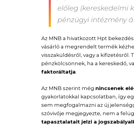
előleg (kereskedelmi k
pénzügyi intézmény ált
Az MNB a hivatkozott Hpt bekezdés 
vásárló a megrendelt termék kézhe
visszaküldésről, vagy a kifizetésről
pénzkölcsönnek, ha a kereskedő, v
faktoráltatja
.
Az MNB szerint még
nincsenek elé
gyakorlatokkal kapcsolatban, így e
sem megfogalmazni az új jelenség
szóvivője megjegyezte, nem a felügy
tapasztalatait jelzi a jogszabályal