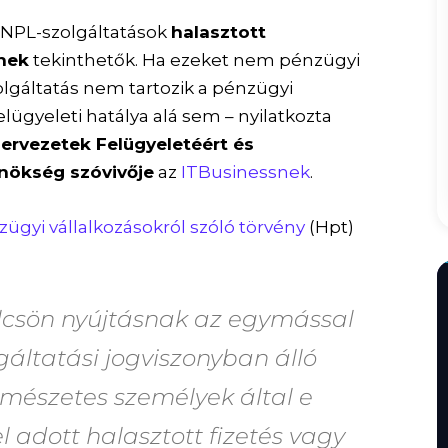
 BNPL-szolgáltatások
halasztott
nnek
tekinthetők. Ha ezeket nem pénzügyi
olgáltatás nem tartozik a pénzügyi
lügyeleti hatálya alá sem – nyilatkozta
ervezetek Felügyeletéért és
nökség szóvivője
az
ITBusinessnek
.
zügyi vállalkozásokról szóló törvény
(Hpt)
csön nyújtásnak az egymással
lgáltatási jogviszonyban álló
rmészetes személyek által e
el adott halasztott fizetés vagy