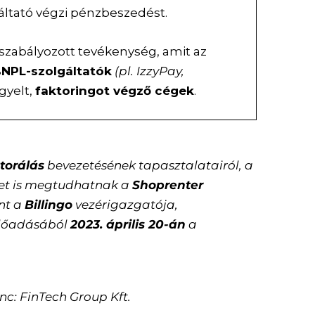
áltató végzi pénzbeszedést.
 szabályozott tevékenység, amit az
BNPL-szolgáltatók
(pl. IzzyPay,
gyelt,
faktoringot végző cégek
.
ktorálás
bevezetésének tapasztalatairól, a
bet is megtudhatnak a
Shoprenter
nt a
Billingo
vezérigazgatója,
lőadásából
2023. április 20-án
a
nc: FinTech Group Kft.