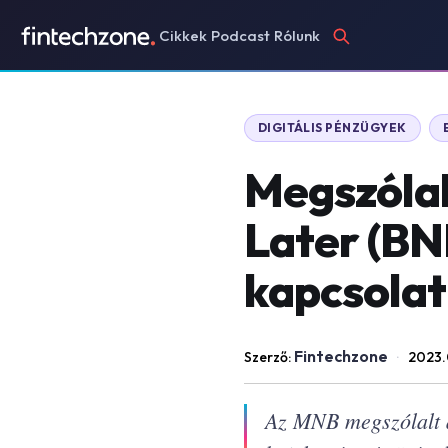
Cikkek
Podcast
Rólunk
DIGITÁLIS PÉNZÜGYEK
Megszólal
Later (BN
kapcsola
Fintechzone
Szerző:
·
2023.
Az MNB megszólalt a