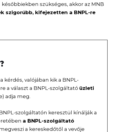
 a későbbiekben szükséges, akkor az MNB
ek szigorúbb, kifejezetten a BNPL-re
ó?
a kérdés, valójában kik a BNPL-
re a választ a BNPL-szolgáltató
üzleti
e) adja meg.
BNPL-szolgáltatón keresztül kínálják a
keretében
a BNPL-szolgáltató
 megveszi a kereskedőtől a vevője