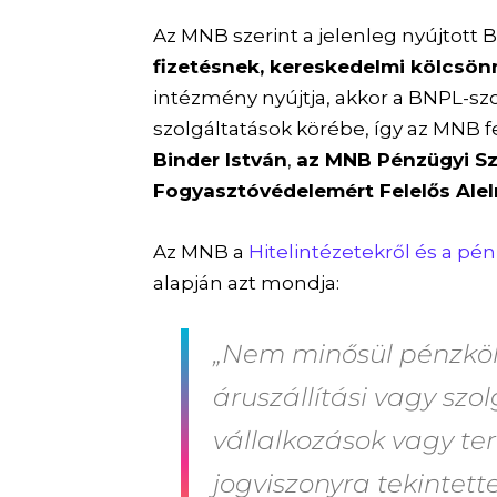
Az MNB szerint a jelenleg nyújtott
fizetésnek, kereskedelmi kölcsö
intézmény nyújtja, akkor a BNPL-sz
szolgáltatások körébe, így az MNB fe
Binder István
,
az MNB Pénzügyi Sz
Fogyasztóvédelemért Felelős Alel
Az MNB a
Hitelintézetekről és a pén
alapján azt mondja:
„Nem minősül pénzköl
áruszállítási vagy szo
vállalkozások vagy te
jogviszonyra tekintett