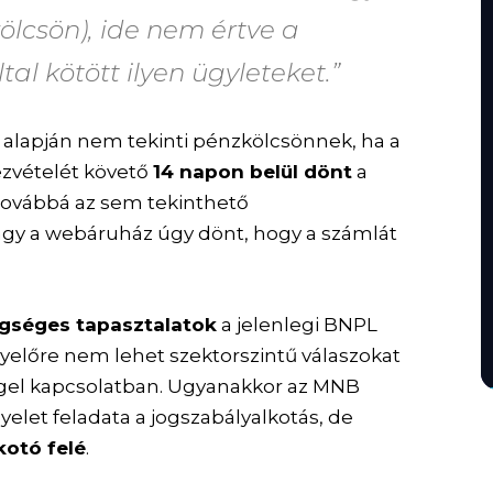
ölcsön), ide nem értve a
al kötött ilyen ügyleteket.”
alapján nem tekinti pénzkölcsönnek, ha a
zvételét követő
14 napon belül dönt
a
. Továbbá az sem tekinthető
agy a webáruház úgy dönt, hogy a számlát
gséges tapasztalatok
a jelenlegi BNPL
gyelőre nem lehet szektorszintű válaszokat
gel kapcsolatban. Ugyanakkor az MNB
elet feladata a jogszabályalkotás, de
kotó felé
.