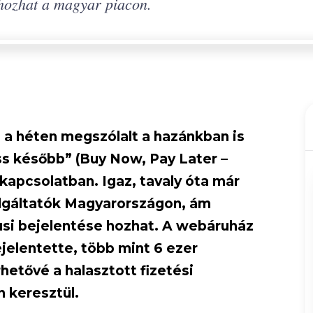
 hozhat a magyar piacon.
a héten megszólalt a hazánkban is
ss később” (Buy Now, Pay Later –
kapcsolatban. Igaz, tavaly óta már
lgáltatók Magyarországon, ám
usi bejelentése hozhat. A webáruház
elentette, több mint 6 ezer
etővé a halasztott fizetési
 keresztül.