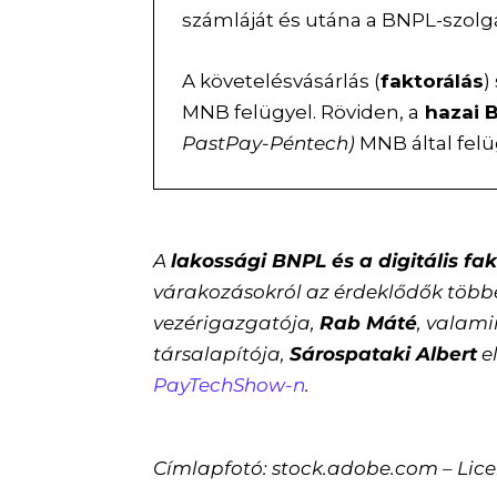
számláját és utána a BNPL-szolg
A követelésvásárlás (
faktorálás
)
MNB felügyel. Röviden, a
hazai 
PastPay-Péntech)
MNB által felü
A
lakossági BNPL és a digitális fa
várakozásokról az érdeklődők töb
vezérigazgatója,
Rab Máté
, valami
társalapítója,
Sárospataki Albert
e
PayTechShow-n
.
Címlapfotó: stock.adobe.com – Lice