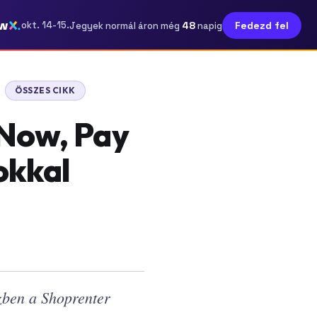
w
48
okt. 14-15.
Fedezd fel
Jegyek normál áron még
napig
ÖSSZES CIKK
 Now, Pay
okkal
zben a Shoprenter