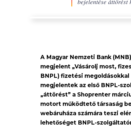
bejelentése áttörést
A Magyar Nemzeti Bank (MNB) 
megjelent „Vásárolj most, fize
BNPL) fizetési megoldásokkal 
megjelentek az első BNPL-szo
„áttörést” a Shoprenter márci
motort működtető társaság bej
webáruháza számára teszi elérh
lehetőséget BNPL-szolgáltatón