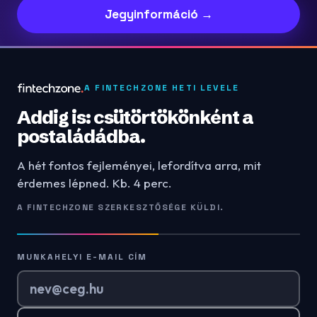
Jegyinformáció →
A FINTECHZONE HETI LEVELE
Addig is: csütörtökönként a
postaládádba.
A hét fontos fejleményei, lefordítva arra, mit
érdemes lépned. Kb. 4 perc.
A FINTECHZONE SZERKESZTŐSÉGE KÜLDI.
MUNKAHELYI E-MAIL CÍM