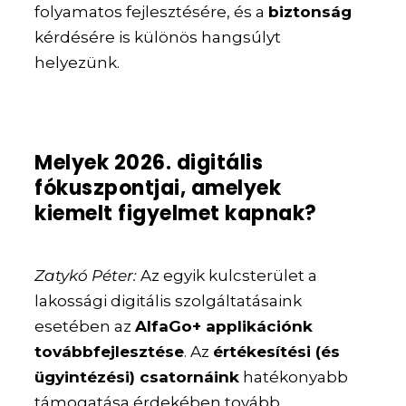
folyamatos fejlesztésére, és a
biztonság
kérdésére is különös hangsúlyt
helyezünk.
Melyek 2026. digitális
fókuszpontjai, amelyek
kiemelt figyelmet kapnak?
Zatykó Péter:
Az egyik kulcsterület a
lakossági digitális szolgáltatásaink
esetében az
AlfaGo+ applikációnk
továbbfejlesztése
. Az
értékesítési (és
ügyintézési) csatornáink
hatékonyabb
támogatása érdekében tovább