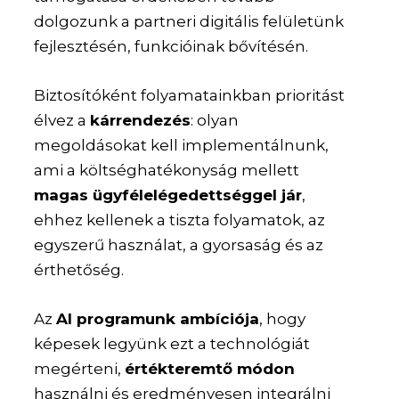
dolgozunk a partneri digitális felületünk
fejlesztésén, funkcióinak bővítésén.
Biztosítóként folyamatainkban prioritást
élvez a
kárrendezés
: olyan
megoldásokat kell implementálnunk,
ami a költséghatékonyság mellett
magas ügyfélelégedettséggel jár
,
ehhez kellenek a tiszta folyamatok, az
egyszerű használat, a gyorsaság és az
érthetőség.
Az
AI programunk ambíciója
, hogy
képesek legyünk ezt a technológiát
megérteni,
értékteremtő módon
használni és eredményesen integrálni