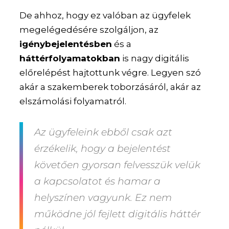
De ahhoz, hogy ez valóban az ügyfelek
megelégedésére szolgáljon, az
igénybejelentésben
és a
háttérfolyamatokban
is nagy digitális
előrelépést hajtottunk végre. Legyen szó
akár a szakemberek toborzásáról, akár az
elszámolási folyamatról.
Az ügyfeleink ebből csak azt
érzékelik, hogy a bejelentést
követően gyorsan felvesszük velük
a kapcsolatot és hamar a
helyszínen vagyunk. Ez nem
működne jól fejlett digitális háttér