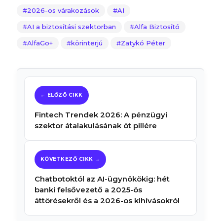
2026-os várakozások
AI
AI a biztosítási szektorban
Alfa Biztosító
AlfaGo+
körinterjú
Zatykó Péter
Fintech Trendek 2026: A pénzügyi
szektor átalakulásának öt pillére
Chatbotoktól az AI-ügynökökig: hét
banki felsővezető a 2025-ös
áttörésekről és a 2026-os kihívásokról