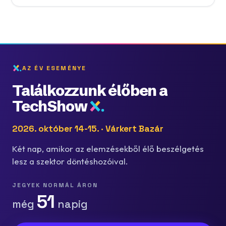
AZ ÉV ESEMÉNYE
Találkozzunk élőben a
TechShow
2026. október 14-15. · Várkert Bazár
Két nap, amikor az elemzésekből élő beszélgetés
lesz a szektor döntéshozóival.
JEGYEK NORMÁL ÁRON
51
még
napig