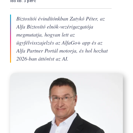
idő kb. 3 perc
Biztosítói évindítónkban Zatykó Péter, az
Alfa Biztosító elnök-vezérigazgatója
megmutatja, hogyan lett az
ügyfélvisszajelzés az AlfaGo+ app és az
Alfa Partner Portál motorja, és hol hozhat
2026-ban áttörést az AI.