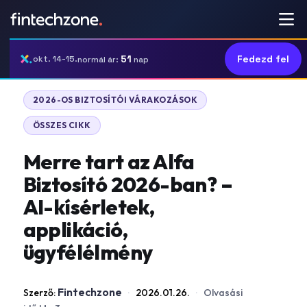
51
Fedezd fel
okt. 14-15.
normál ár:
nap
|
2026-OS BIZTOSÍTÓI VÁRAKOZÁSOK
ÖSSZES CIKK
Merre tart az Alfa
Biztosító 2026-ban? –
AI-kísérletek,
applikáció,
ügyfélélmény
Fintechzone
Szerző:
·
2026.01.26.
·
Olvasási