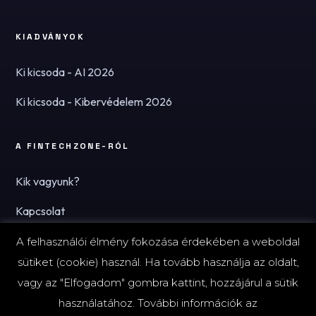
KIADVÁNYOK
Ki kicsoda - AI 2026
Ki kicsoda - Kibervédelem 2026
A FINTECHZONE-RÓL
Kik vagyunk?
Kapcsolat
Hírlevél
A felhasználói élmény fokozása érdekében a weboldal
sütiket (cookie) használ. Ha tovább használja az oldalt,
vagy az "Elfogadom" gombra kattint, hozzájárul a sütik
használatához. További információk az