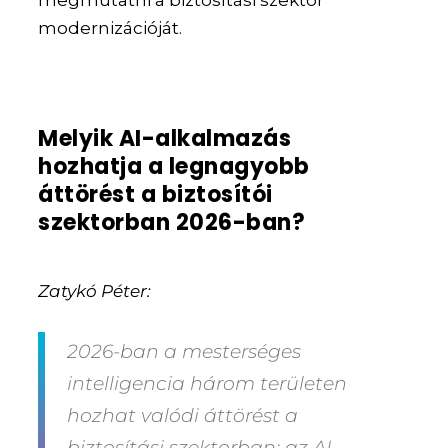
megmutatni a biztosítási szektor
modernizációját.
Melyik AI-alkalmazás
hozhatja a legnagyobb
áttörést a biztosítói
szektorban 2026-ban?
Zatykó Péter:
2026-ban a mesterséges
intelligencia három területen
hozhat valódi áttörést a
biztosítási szektorban: az AI-