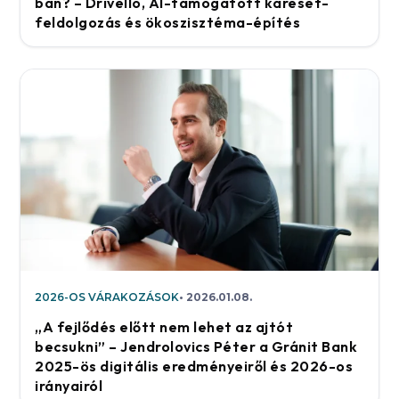
ban? – Drivello, AI-támogatott káreset-
feldolgozás és ökoszisztéma-építés
2026-OS VÁRAKOZÁSOK
2026.01.08.
„A fejlődés előtt nem lehet az ajtót
becsukni” – Jendrolovics Péter a Gránit Bank
2025-ös digitális eredményeiről és 2026-os
irányairól