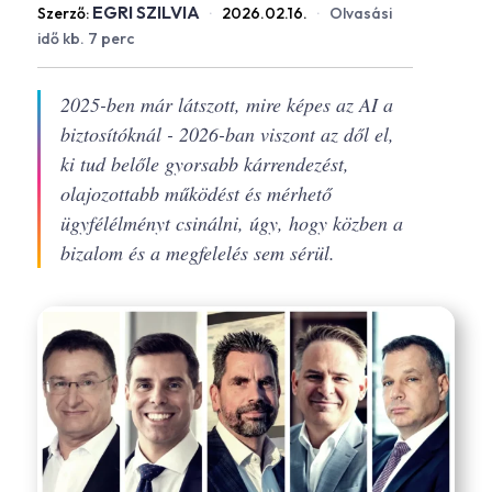
EGRI SZILVIA
Szerző:
·
2026.02.16.
·
Olvasási
idő kb. 7 perc
2025-ben már látszott, mire képes az AI a
biztosítóknál - 2026-ban viszont az dől el,
ki tud belőle gyorsabb kárrendezést,
olajozottabb működést és mérhető
ügyfélélményt csinálni, úgy, hogy közben a
bizalom és a megfelelés sem sérül.