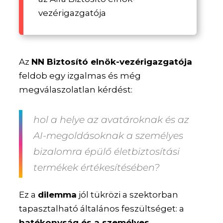
vezérigazgatója
Az
NN Biztosító elnök-vezérigazgatója
feldob egy izgalmas és még
megválaszolatlan kérdést:
hol a helye az avatároknak és az
AI-megoldásoknak a személyes
bizalomra épülő életbiztosítási
termékek értékesítésében?
Ez a
dilemma
jól tükrözi a szektorban
tapasztalható általános feszültséget: a
hatékonyság és a személyes