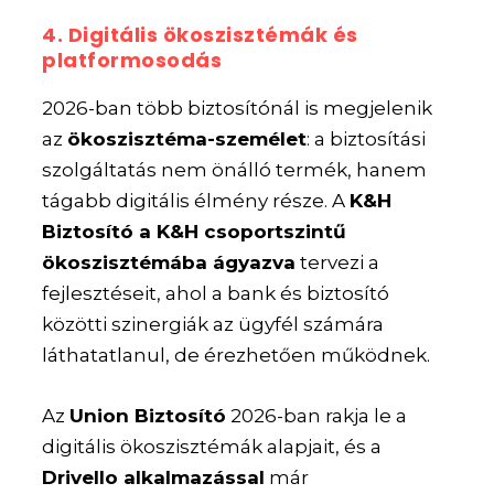
4. Digitális ökoszisztémák és
platformosodás
2026-ban több biztosítónál is megjelenik
az
ökoszisztéma-személet
: a biztosítási
szolgáltatás nem önálló termék, hanem
tágabb digitális élmény része. A
K&H
Biztosító a K&H csoportszintű
ökoszisztémába ágyazva
tervezi a
fejlesztéseit, ahol a bank és biztosító
közötti szinergiák az ügyfél számára
láthatatlanul, de érezhetően működnek.
Az
Union Biztosító
2026-ban rakja le a
digitális ökoszisztémák alapjait, és a
Drivello alkalmazással
már