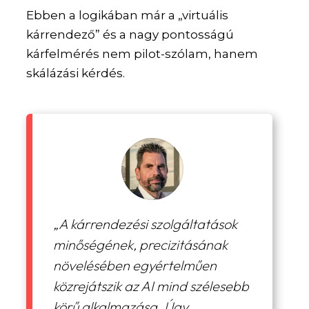
Ebben a logikában már a „virtuális
kárrendező” és a nagy pontosságú
kárfelmérés nem pilot-szólam, hanem
skálázási kérdés.
„A kárrendezési szolgáltatások
minőségének, precizitásának
növelésében egyértelműen
közrejátszik az AI mind szélesebb
körű alkalmazása. Úgy