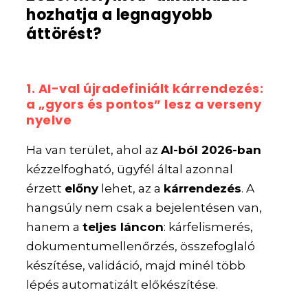
hozhatja a legnagyobb
áttörést?
1. AI-val újradefiniált kárrendezés:
a „gyors és pontos” lesz a verseny
nyelve
Ha van terület, ahol az
AI-ból 2026-ban
kézzelfogható, ügyfél által azonnal
érzett
előny
lehet, az a
kárrendezés
. A
hangsúly nem csak a bejelentésen van,
hanem a
teljes láncon
: kárfelismerés,
dokumentumellenőrzés, összefoglaló
készítése, validáció, majd minél több
lépés automatizált előkészítése.