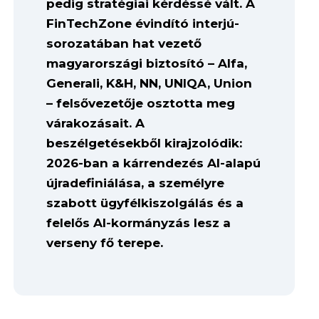
pedig stratégiai kérdéssé vált. A
FinTechZone évindító interjú-
sorozatában hat vezető
magyarországi biztosító – Alfa,
Generali, K&H, NN, UNIQA, Union
– felsővezetője osztotta meg
várakozásait. A
beszélgetésekből kirajzolódik:
2026-ban a kárrendezés AI-alapú
újradefiniálása, a személyre
szabott ügyfélkiszolgálás és a
felelős AI-kormányzás lesz a
verseny fő terepe.