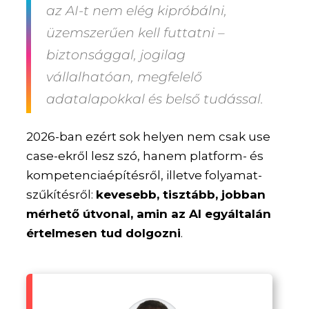
az AI-t nem elég kipróbálni,
üzemszerűen kell futtatni –
biztonsággal, jogilag
vállalhatóan, megfelelő
adatalapokkal és belső tudással.
2026-ban ezért sok helyen nem csak use
case-ekről lesz szó, hanem platform- és
kompetenciaépítésről, illetve folyamat-
szűkítésről:
kevesebb, tisztább, jobban
mérhető útvonal, amin az AI egyáltalán
értelmesen tud dolgozni
.