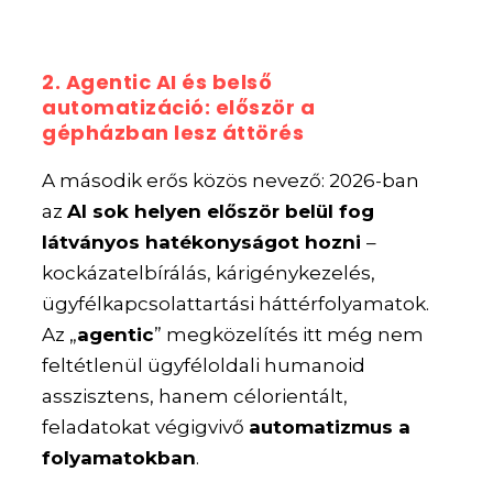
2. Agentic AI és belső
automatizáció: először a
gépházban lesz áttörés
A második erős közös nevező: 2026-ban
az
AI sok helyen először belül fog
látványos hatékonyságot hozni
–
kockázatelbírálás, kárigénykezelés,
ügyfélkapcsolattartási háttérfolyamatok.
Az „
agentic
” megközelítés itt még nem
feltétlenül ügyféloldali humanoid
asszisztens, hanem célorientált,
feladatokat végigvivő
automatizmus a
folyamatokban
.