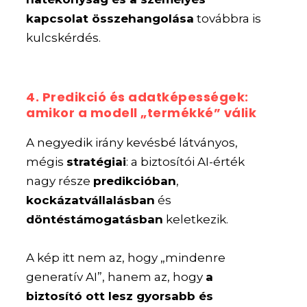
kapcsolat összehangolása
továbbra is
kulcskérdés.
4. Predikció és adatképességek:
amikor a modell „termékké” válik
A negyedik irány kevésbé látványos,
mégis
stratégiai
: a biztosítói AI-érték
nagy része
predikcióban
,
kockázatvállalásban
és
döntéstámogatásban
keletkezik.
A kép itt nem az, hogy „mindenre
generatív AI”, hanem az, hogy
a
biztosító ott lesz gyorsabb és