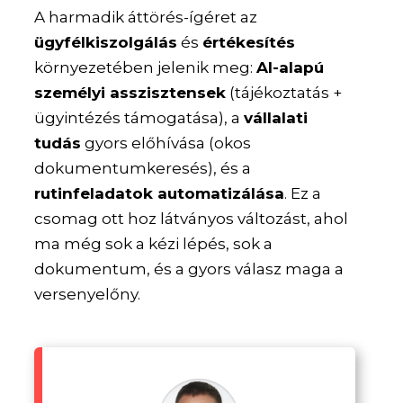
A harmadik áttörés-ígéret az
ügyfélkiszolgálás
és
értékesítés
környezetében jelenik meg:
AI-alapú
személyi asszisztensek
(tájékoztatás +
ügyintézés támogatása), a
vállalati
tudás
gyors előhívása (okos
dokumentumkeresés), és a
rutinfeladatok automatizálása
. Ez a
csomag ott hoz látványos változást, ahol
ma még sok a kézi lépés, sok a
dokumentum, és a gyors válasz maga a
versenyelőny.