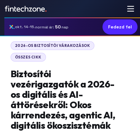
50
Fedezd fel
okt. 14-15.
normál ár:
nap
|
2026-OS BIZTOSÍTÓI VÁRAKOZÁSOK
ÖSSZES CIKK
Biztosítói
vezérigazgatók a 2026-
os digitális és AI-
áttörésekről: Okos
kárrendezés, agentic AI,
digitális ökoszisztémák