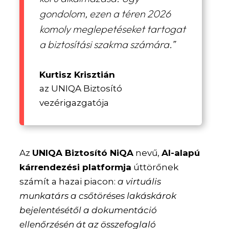
gondolom, ezen a téren 2026
komoly meglepetéseket tartogat
a biztosítási szakma számára.”
Kurtisz Krisztián
az UNIQA Biztosító
vezérigazgatója
Az
UNIQA Biztosító NiQA
nevű,
AI-alapú
kárrendezési platformja
úttörőnek
számít a hazai piacon:
a virtuális
munkatárs a csőtöréses lakáskárok
bejelentésétől a dokumentáció
ellenőrzésén át az összefoglaló