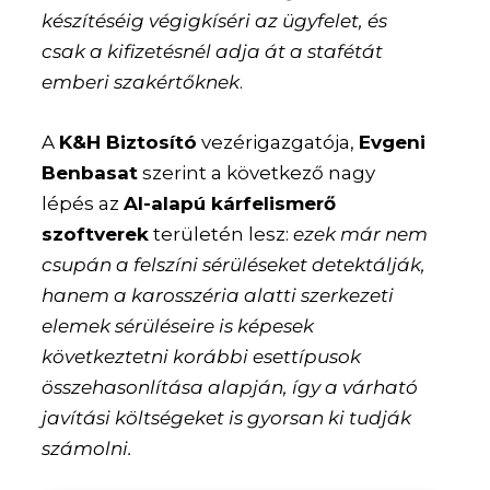
készítéséig végigkíséri az ügyfelet, és
csak a kifizetésnél adja át a stafétát
emberi szakértőknek
.
A
K&H Biztosító
vezérigazgatója,
Evgeni
Benbasat
szerint a következő nagy
lépés az
AI-alapú kárfelismerő
szoftverek
területén lesz:
ezek már nem
csupán a felszíni sérüléseket detektálják,
hanem a karosszéria alatti szerkezeti
elemek sérüléseire is képesek
következtetni korábbi esettípusok
összehasonlítása alapján, így a várható
javítási költségeket is gyorsan ki tudják
számolni.