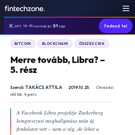
51
Fedezd fel
okt. 14-15.
normál ár:
nap
BITCOIN
BLOCKCHAIN
ÖSSZES CIKK
Merre tovább, Libra? –
5. rész
TAKÁCS ATTILA
Szerző:
·
2019.10.25.
·
Olvasási
idő kb. 4 perc
A Facebook Libra projektje Zuckerberg
kongresszusi meghallgatása után új
fordulatot vett – nem a vég, de lehet a