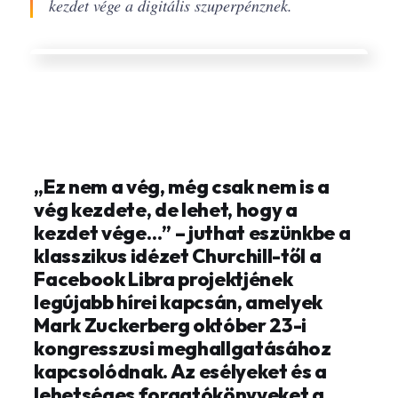
kezdet vége a digitális szuperpénznek.
„Ez nem a vég, még csak nem is a
vég kezdete, de lehet, hogy a
kezdet vége…” – juthat eszünkbe a
klasszikus idézet Churchill-től a
Facebook Libra projektjének
legújabb hírei kapcsán, amelyek
Mark Zuckerberg október 23-i
kongresszusi meghallgatásához
kapcsolódnak. Az esélyeket és a
lehetséges forgatókönyveket a