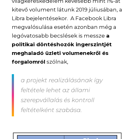
világkereskedelem kevesebb mint 1%-át
kitevő volument látunk 2019 júliusában, a
Libra bejelentésekor. A Facebook Libra
megvalósulása esetén azonban még a
legóvatosabb becslések is messze
a
politikai döntéshozók ingerszintjét
meghaladó üzleti volumenekről és
forgalomról
szólnak,
a projekt realizálásának így
feltétele lehet az állami
szerepvállalás és kontroll
feltételként szabása.