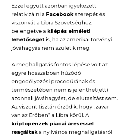
Ezzel együtt azonban igyekezett
relativizálni a
Facebook
szerepét és
viszonyát a Libra Szövetséghez,
belengetve a
kilépés elméleti
lehetőségét
is, ha az amerikai törvényi
jóváhagyás nem születik meg.
A meghallgatás fontos lépése volt az
egyre hosszabban húzódó
engedélyezési procedúrának és
természetében nem is jelenthet(ett)
azonnali jóváhagyást, de elutasítást sem.
Az viszont tisztán érződik, hogy „zavar
van az Erőben” a Libra körül. A
kriptopénzek piacai áreséssel
reagáltak
a nyilvános meghallgatásról