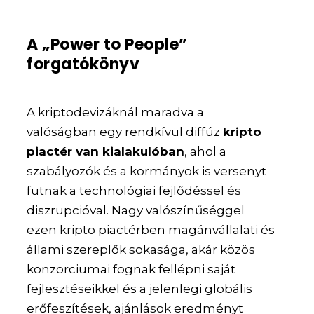
A „Power to People”
forgatókönyv
A kriptodevizáknál maradva a
valóságban egy rendkívül diffúz
kripto
piactér van kialakulóban
, ahol a
szabályozók és a kormányok is versenyt
futnak a technológiai fejlődéssel és
diszrupcióval. Nagy valószínűséggel
ezen kripto piactérben magánvállalati és
állami szereplők sokasága, akár közös
konzorciumai fognak fellépni saját
fejlesztéseikkel és a jelenlegi globális
erőfeszítések, ajánlások eredményt