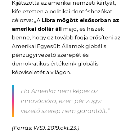
Kijátszotta az amerikai nemzeti kártyát,
kifejezetten a politikai döntéshozókat
célozva: „A
Libra mögött elsősorban az
amerikai dollár áll
majd, és hiszek
benne, hogy ez tovább fogja erősíteni az
Amerikai Egyesült Államok globális
pénzügyi vezető szerepét és
demokratikus értékeink globális
képviseletét a világon.
Ha Amerika nem képes az
innovációra, ezen pénzügyi
vezető szerep nem garantált.”
(Forrás: WSJ, 2019.okt.23.)