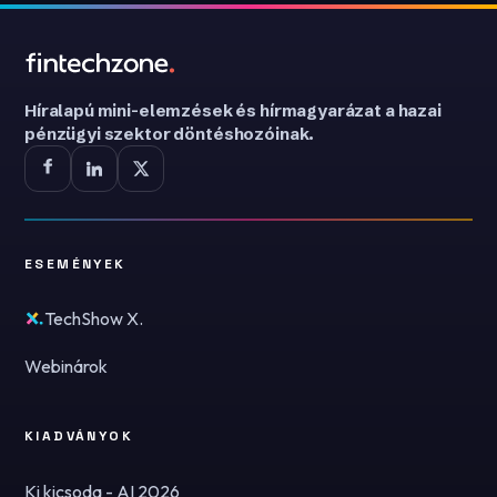
Híralapú mini-elemzések és hírmagyarázat a hazai
pénzügyi szektor döntéshozóinak.
ESEMÉNYEK
TechShow X.
Webinárok
KIADVÁNYOK
Ki kicsoda - AI 2026