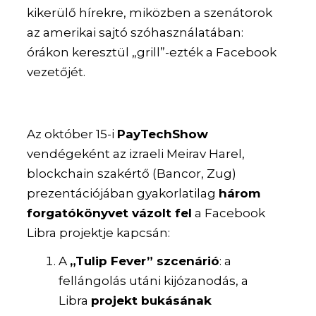
kikerülő hírekre, miközben a szenátorok
az amerikai sajtó szóhasználatában:
órákon keresztül „grill”-ezték a Facebook
vezetőjét.
Az október 15-i
PayTechShow
vendégeként az izraeli Meirav Harel,
blockchain szakértő (Bancor, Zug)
prezentációjában gyakorlatilag
három
forgatókönyvet vázolt fel
a Facebook
Libra projektje kapcsán:
A
„Tulip Fever” szcenárió
: a
fellángolás utáni kijózanodás, a
Libra
projekt bukásának