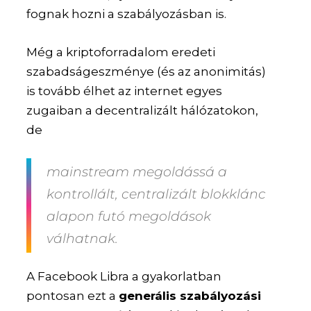
fognak hozni a szabályozásban is.
Még a kriptoforradalom eredeti
szabadságeszménye (és az anonimitás)
is tovább élhet az internet egyes
zugaiban a decentralizált hálózatokon,
de
mainstream megoldássá a
kontrollált, centralizált blokklánc
alapon futó megoldások
válhatnak.
A Facebook Libra a gyakorlatban
pontosan ezt a
generális szabályozási