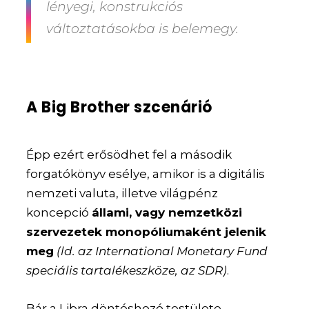
lényegi, konstrukciós
változtatásokba is belemegy.
A Big Brother szcenárió
Épp ezért erősödhet fel a második
forgatókönyv esélye, amikor is a digitális
nemzeti valuta, illetve világpénz
koncepció
állami, vagy nemzetközi
szervezetek monopóliumaként jelenik
meg
(ld. az International Monetary Fund
speciális tartalékeszköze, az SDR)
.
Bár a Libra döntéshozó testülete