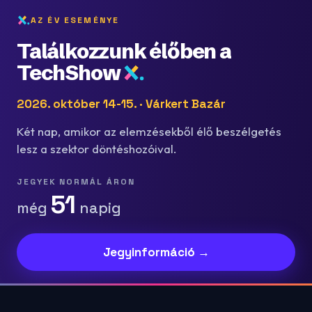
AZ ÉV ESEMÉNYE
Találkozzunk élőben a
TechShow
2026. október 14-15. · Várkert Bazár
Két nap, amikor az elemzésekből élő beszélgetés
lesz a szektor döntéshozóival.
JEGYEK NORMÁL ÁRON
51
még
napig
Jegyinformáció →