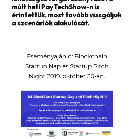
múlt heti PayTechShow-n is
érintettük, most tovább vizsgáljuk
a szcenáriók alakulását.
Eseményajánló: Blockchain
Startup Nap és Startup Pitch
Night 2019. október 30-án.