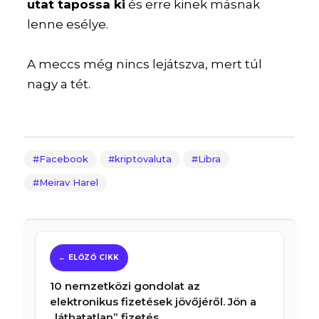
utat tapossa ki
és erre kinek másnak
lenne esélye.
A meccs még nincs lejátszva, mert túl
nagy a tét.
Facebook
kriptovaluta
Libra
Meirav Harel
10 nemzetközi gondolat az
elektronikus fizetések jövőjéről. Jön a
„láthatatlan” fizetés