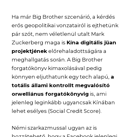
Ha már Big Brother szcenárió, a kérdés
erős geopolitikai vonzatairól is ejthetünk
pár szót, nem véletlenül utalt Mark
Zuckerberg maga is
Kína digitális jüan
projektjének
előrehaladottságára a
meghallgatás során. A Big Brother
forgatókönyv kimaxolásával pedig
könnyen eljuthatunk egy tech alapú,
a
totális állami kontrollt megvalósító
orwelliánus forgatókönyvig
is, ami
jelenleg leginkább ugyancsak Kínában
lehet esélyes (Social Credit Score).
Némi szarkazmussal ugyan az is
hozzátehető, hogy a Facebook jelenlegi