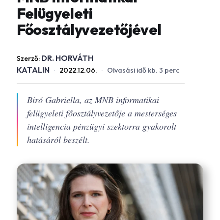
Felügyeleti
Főosztályvezetőjével
DR. HORVÁTH
Szerző:
KATALIN
·
2022.12.06.
·
Olvasási idő kb. 3 perc
Biró Gabriella, az MNB informatikai
felügyeleti főosztályvezetője a mesterséges
intelligencia pénzügyi szektorra gyakorolt
hatásáról beszélt.