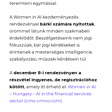
teremteni egymással.
A Women in AI kezdeményezés
rendezvényei
bárki számára nyitottak
,
örömmel látunk minden szakmabeli
érdeklődőt. Beszélgetéseink nem jogi
fókuszúak, bár jogi kérdéseket is
érintenek a mesterséges intelligencia
szabályozási, műszaki kérdésein túl.
A
december 8-i rendezvényen a
részvétel ingyenes, de regisztrációhoz
kötött
, amely itt érhető el:
Women in AI
– Hungary – AI in the financial services
sector (cms-cmno.com)
.