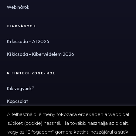
Webinárok
KIADVÁNYOK
Ki kicsoda - AI 2026
Ki kicsoda - Kibervédelem 2026
A FINTECHZONE-RÓL
Kik vagyunk?
Kapcsolat
Hírlevél
A felhasználói élmény fokozása érdekében a weboldal
sütiket (cookie) használ. Ha tovább használja az oldalt,
vagy az "Elfogadom" gombra kattint, hozzájárul a sütik