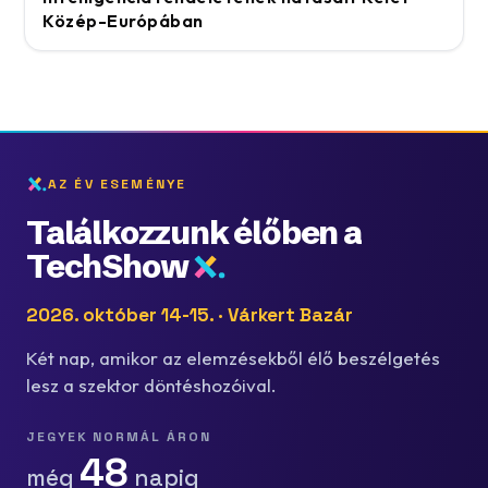
Közép-Európában
AZ ÉV ESEMÉNYE
Találkozzunk élőben a
TechShow
2026. október 14-15. · Várkert Bazár
Két nap, amikor az elemzésekből élő beszélgetés
lesz a szektor döntéshozóival.
JEGYEK NORMÁL ÁRON
48
még
napig