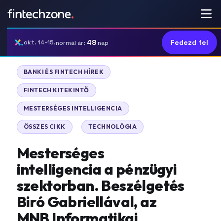
48
Fedezd fel
okt. 14-15.
normál ár:
nap
|
BANKI ÉS FINTECH HÍREK
|
FINTECH KITEKINTŐ
|
MESTERSÉGES INTELLIGENCIA
|
ÖSSZES CIKK
TECHNOLÓGIA
Mesterséges
intelligencia a pénzügyi
szektorban. Beszélgetés
Biró Gabriellával, az
MNB Informatikai