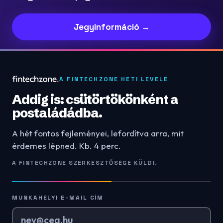
Jegyinformáció →
A FINTECHZONE HETI LEVELE
Addig is: csütörtökönként a
postaládádba.
A hét fontos fejleményei, lefordítva arra, mit
érdemes lépned. Kb. 4 perc.
A FINTECHZONE SZERKESZTŐSÉGE KÜLDI.
MUNKAHELYI E-MAIL CÍM