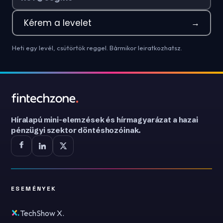
Kérem a levelet
→
Heti egy levél, csütörtök reggel. Bármikor leiratkozhatsz.
Híralapú mini-elemzések és hírmagyarázat a hazai
pénzügyi szektor döntéshozóinak.
ESEMÉNYEK
TechShow X.