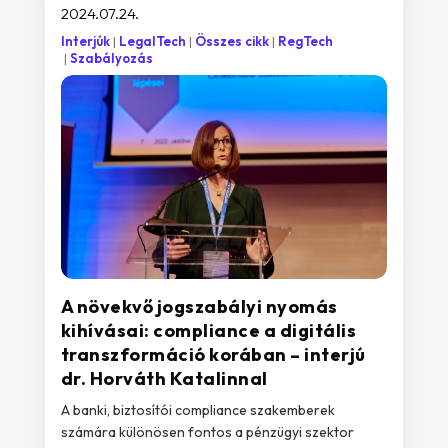
2024.07.24.
Interjúk
LegalTech
Összes cikk
RegTech
Szabályozás
A növekvő jogszabályi nyomás
kihívásai: compliance a digitális
transzformáció korában – interjú
dr. Horváth Katalinnal
A banki, biztosítói compliance szakemberek
számára különösen fontos a pénzügyi szektor