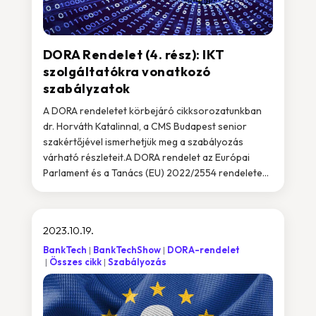
DORA Rendelet (4. rész): IKT
szolgáltatókra vonatkozó
szabályzatok
A DORA rendeletet körbejáró cikksorozatunkban
dr. Horváth Katalinnal, a CMS Budapest senior
szakértőjével ismerhetjük meg a szabályozás
várható részleteit.A DORA rendelet az Európai
Parlament és a Tanács (EU) 2022/2554 rendelete...
2023.10.19.
BankTech
BankTechShow
DORA-rendelet
Összes cikk
Szabályozás