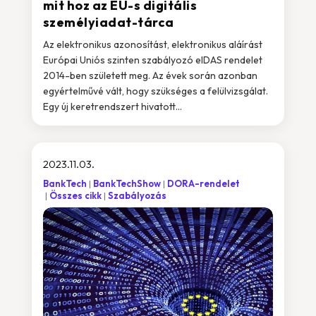
mit hoz az EU-s digitális
személyiadat-tárca
Az elektronikus azonosítást, elektronikus aláírást
Európai Uniós szinten szabályozó eIDAS rendelet
2014-ben született meg. Az évek során azonban
egyértelművé vált, hogy szükséges a felülvizsgálat.
Egy új keretrendszert hivatott...
2023.11.03.
BankTech
BankTechShow
DORA-rendelet
Összes cikk
Szabályozás