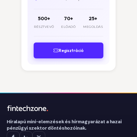
500+
70+
25+
RÉSZTVEVŐ
ELŐADÓ
MEGOLDÁS
Regisztráció
Híralapú mini-elemzések és hírmagyarázat a hazai
pénzügyi szektor döntéshozóinak.