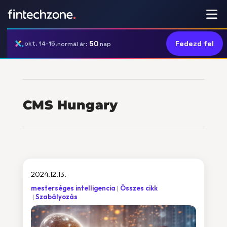
50
Fedezd fel
okt. 14-15.
normál ár:
nap
CMS Hungary
2024.12.13.
mesterséges intelligencia
Összes cikk
Szabályozás