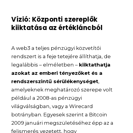
Vízió: Központi szereplők
kiiktatása az értékláncból
A web3 a teljes pénzügyi közvetítői
rendszert is a feje tetejére állíthatja, de
legalábbis – elméletben –
kiiktathatja
azokat az emberi tényezőket és a
rendszerszintű sérülékenységet
,
amelyeknek meghatározó szerepe volt
például a 2008-as pénzügyi
világválságban, vagy a Wirecard
botrányban. Egyesek szerint a Bitcoin
2009 januári megszületéséhez épp az a
felismerés vezetett, hogy