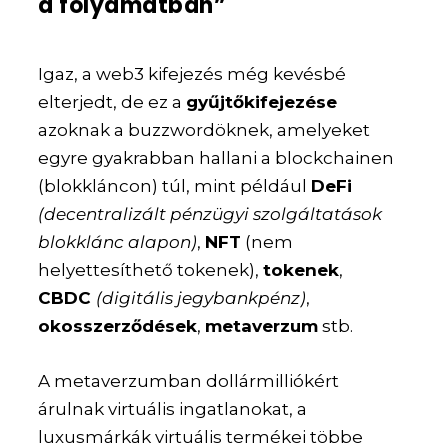
a folyamatban”
Igaz, a web3 kifejezés még kevésbé
elterjedt, de ez a
gyűjtőkifejezése
azoknak a buzzwordöknek, amelyeket
egyre gyakrabban hallani a blockchainen
(blokkláncon) túl, mint például
DeFi
(decentralizált pénzügyi szolgáltatások
blokklánc alapon)
,
NFT
(nem
helyettesíthető tokenek),
tokenek
,
CBDC
(digitális jegybankpénz)
,
okosszerződések
,
metaverzum
stb.
A metaverzumban dollármilliókért
árulnak virtuális ingatlanokat, a
luxusmárkák virtuális termékei többe