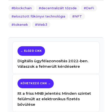
blockchain
decentralizált tőzsde
DeFi
elosztott főkönyvi technológia
NFT
tokenek
Web3
Digitális ügyfélazonosítás 2022-ben.
Válaszok a felmerült kérdésekre
Itt a friss MNB jelentés: Minden szintet
felülmúlt az elektronikus fizetés
bővülése