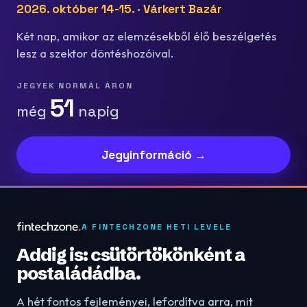
2026. október 14-15. · Várkert Bazár
Két nap, amikor az elemzésekből élő beszélgetés
lesz a szektor döntéshozóival.
JEGYEK NORMÁL ÁRON
51
még
napig
Jegyinformáció →
A FINTECHZONE HETI LEVELE
Addig is: csütörtökönként a
postaládádba.
A hét fontos fejleményei, lefordítva arra, mit