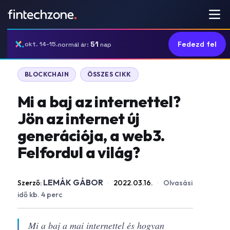
51
Fedezd fel
okt. 14-15.
normál ár:
nap
BLOCKCHAIN
ÖSSZES CIKK
Mi a baj az internettel?
Jön az internet új
generációja, a web3.
Felfordul a világ?
LEMÁK GÁBOR
Szerző:
·
2022.03.16.
·
Olvasási
idő kb. 4 perc
Mi a baj a mai internettel és hogyan