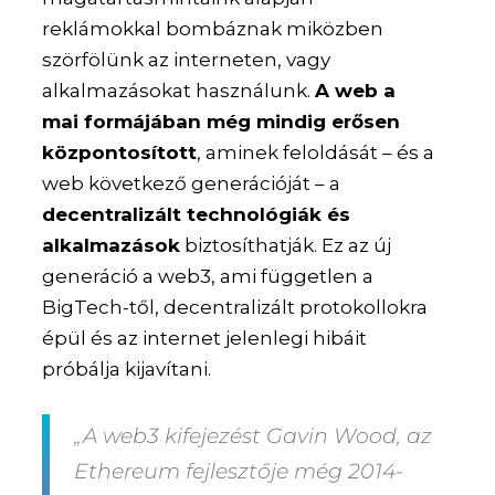
reklámokkal bombáznak miközben
szörfölünk az interneten, vagy
alkalmazásokat használunk.
A web a
mai formájában még mindig erősen
központosított
, aminek feloldását – és a
web következő generációját – a
decentralizált technológiák és
alkalmazások
biztosíthatják. Ez az új
generáció a web3, ami független a
BigTech-től, decentralizált protokollokra
épül és az internet jelenlegi hibáit
próbálja kijavítani.
„A web3 kifejezést Gavin Wood, az
Ethereum fejlesztője még 2014-