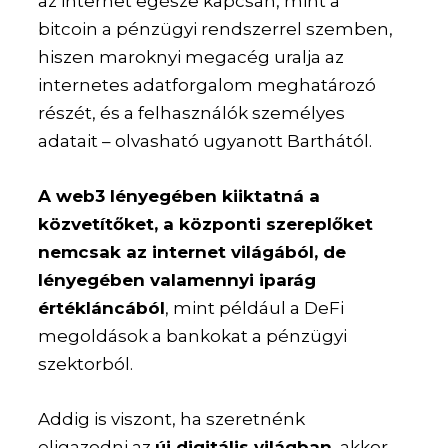
az internet egésze kapcsán, mint a
bitcoin a pénzügyi rendszerrel szemben,
hiszen maroknyi megacég uralja az
internetes adatforgalom meghatározó
részét, és a felhasználók személyes
adatait – olvasható ugyanott Barthától.
A web3 lényegében kiiktatná a
közvetítőket, a központi szereplőket
nemcsak az internet világából, de
lényegében valamennyi iparág
értékláncából
, mint például a DeFi
megoldások a bankokat a pénzügyi
szektorból.
Addig is viszont, ha szeretnénk
eligazodni az
új digitális világban
, akkor