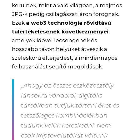
kerülnek, mint a való világban, a majmos
JPG-k pedig csillagászati áron forognak.
Ezek
a web3 technológia rövidtávú
túlértékelésének következményei
,
amelyek idővel lecsengenek és
hosszabb távon helyüket átveszik a
széleskörű elterjedést, a mindennapos
felhasználást segítő megoldások.
„Ahogy az összes eszközosztály
láncokra vándorol, digitális
tárcákban tudjuk tartani őket és
tetszőleges kombinációkban
tudunk velük kereskedni. Nem
csak kriptovalutákat váltunk