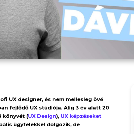
rofi UX designer, és nem mellesleg övé
n fejlődő UX stúdiója. Alig 3 év alatt 20
ő könyvét (
UX Design
),
UX képzéseket
obális ügyfelekkel dolgozik, de