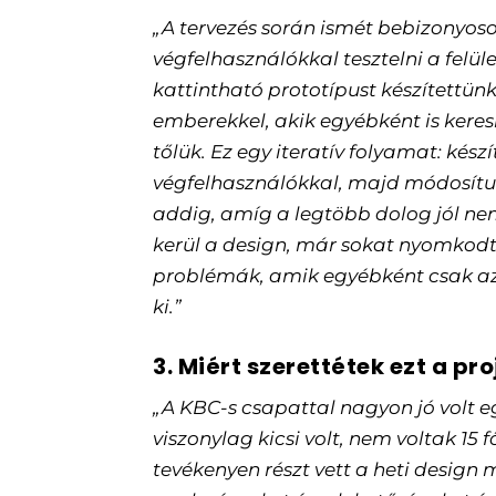
„A tervezés során ismét bebizonyoso
végfelhasználókkal tesztelni a felü
kattintható prototípust készítettünk
emberekkel, akik egyébként is kere
tőlük. Ez egy iteratív folyamat: készí
végfelhasználókkal, majd módosítun
addig, amíg a legtöbb dolog jól nem
kerül a design, már sokat nyomkodt
problémák, amik egyébként csak a
ki.”
3. Miért szerettétek ezt a pr
„A KBC-s csapattal nagyon jó volt e
viszonylag kicsi volt, nem voltak 15
tevékenyen részt vett a heti design