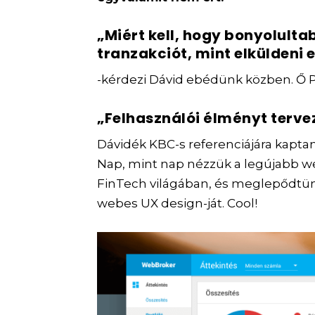
„Miért kell, hogy bonyolulta
tranzakciót, mint elküldeni 
-kérdezi Dávid ebédünk közben. Ő Pá
„Felhasználói élményt terve
Dávidék KBC-s referenciájára kapta
Nap, mint nap nézzük a legújabb
FinTech világában, és meglepődtün
webes UX design-ját. Cool!