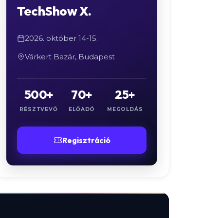
TechShow X.
2026. október 14-15.
Várkert Bazár, Budapest
500+
70+
25+
RÉSZTVEVŐ
ELŐADÓ
MEGOLDÁS
Regisztráció