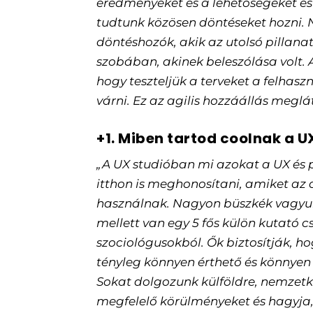
eredményeket és a lehetőségeket és
tudtunk közösen döntéseket hozni. N
döntéshozók, akik az utolsó pillana
szobában, akinek beleszólása volt.
hogy teszteljük a terveket a felhasz
várni. Ez az agilis hozzáállás meglá
+1. Miben tartod coolnak a U
„A UX studióban mi azokat a UX és
itthon is meghonosítani, amiket az
használnak. Nagyon büszkék vagyun
mellett van egy 5 fős külön kutató 
szociológusokból. Ők biztosítják, h
tényleg könnyen érthető és könnyen
Sokat dolgozunk külföldre, nemzetkö
megfelelő körülményeket és hagyja,