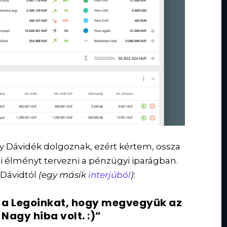
y Dávidék dolgoznak, ezért kértem, ossza
i élményt tervezni a pénzügyi iparágban.
 Dávidtól
(egy másik
interjúból
)
:
 a Legoinkat, hogy megvegyük az
Nagy hiba volt. :)”