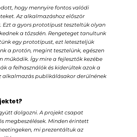
dott, hogy mennyire fontos valódi
leteket. Az alkalmazáshoz először
. Ezt a gyors prototípust teszteltük olyan
skednek a tőzsdén. Rengeteget tanultunk
tünk egy prototípust, ezt leteszteljük
k a protón, megint tesztelünk, egészen
 működik. Így mire a fejlesztők kezébe
ák a felhasználók és kiderültek azok a
z alkalmazás publikálásakor derülnének
ojektet?
gyütt dolgozni. A projekt csapat
 fős megbeszélések. Minden érintett
 meetingeken, mi prezentáltuk az