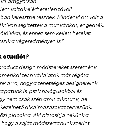
 villámgyorsan
em voltak elérhetetlen távoli
tban keresztbe tesznek. Mindenki ott volt a
 Aktívan segítették a munkánkat, engedték,
nálóikkal, és ehhez sem kellett heteket
tszik a végeredményen is.”
X studiót?
 product design módszereket szeretnénk
 amerikai tech vállalatok már régóta
k arra, hogy a tehetséges designereink
csapatunk is, pszichológusokból és
ogy nem csak szép amit alkotunk, de
 kezelhető alkalmazásokat tervezünk.
zi piacokra. Aki biztosítja nekünk a
 hogy a saját módszertanunk szerint