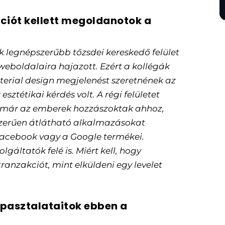
ációt kellett megoldanotok a
k legnépszerűbb tőzsdei kereskedő felület
weboldalaira hajazott. Ezért a kollégák
erial design megjelenést szeretnének az
ztétikai kérdés volt. A régi felületet
a már az emberek hozzászoktak ahhoz,
szerűen átlátható alkalmazásokat
Facebook vagy a Google termékei.
gáltatók felé is. Miért kell, hogy
ranzakciót, mint elküldeni egy levelet
apasztalataitok ebben a