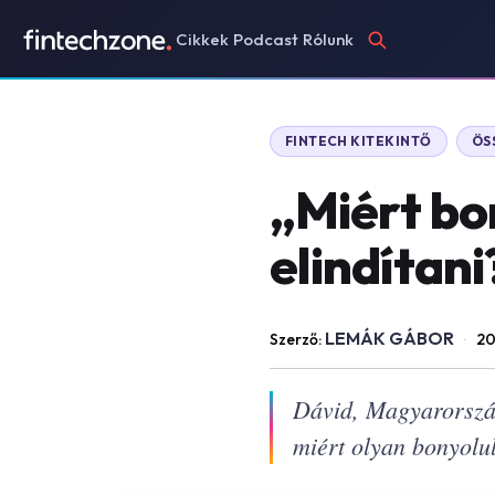
Cikkek
Podcast
Rólunk
FINTECH KITEKINTŐ
ÖS
„Miért bo
elindítani
LEMÁK GÁBOR
Szerző:
·
20
Dávid, Magyarország
miért olyan bonyolul