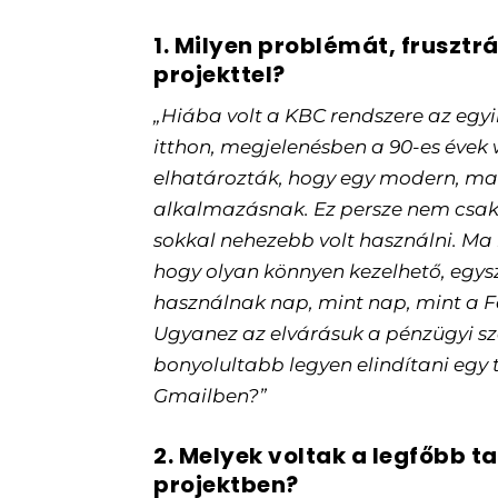
1. Milyen problémát, frusztr
projekttel?
„Hiába volt a KBC rendszere az egyi
itthon, megjelenésben a 90-es évek 
elhatározták, hogy egy modern, mat
alkalmazásnak. Ez persze nem csak es
sokkal nehezebb volt használni. M
hogy olyan könnyen kezelhető, egy
használnak nap, mint nap, mint a 
Ugyanez az elvárásuk a pénzügyi szol
bonyolultabb legyen elindítani egy t
Gmailben?”
2. Melyek voltak a legfőbb t
projektben?