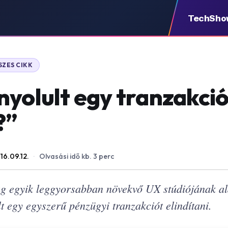
TechSho
SZES CIKK
nyolult egy tranzakció
?”
16.09.12.
·
Olvasási idő kb. 3 perc
 egyik leggyorsabban növekvő UX stúdiójának al
t egy egyszerű pénzügyi tranzakciót elindítani.