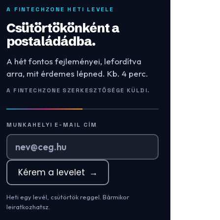
A FINTECHZONE HETI LEVELE
Csütörtökönként a
postaládádba.
A hét fontos fejleményei, lefordítva
arra, mit érdemes lépned. Kb. 4 perc.
A FINTECHZONE SZERKESZTŐSÉGE KÜLDI.
MUNKAHELYI E-MAIL CÍM
Kérem a levelet
→
Heti egy levél, csütörtök reggel. Bármikor
leiratkozhatsz.