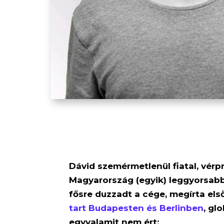
Dávid szemérmetlenül fiatal, vérp
Magyarország (egyik) leggyorsabba
fősre duzzadt a cége, megírta els
tart Budapesten és Berlinben
, gl
egyvalamit nem ért: