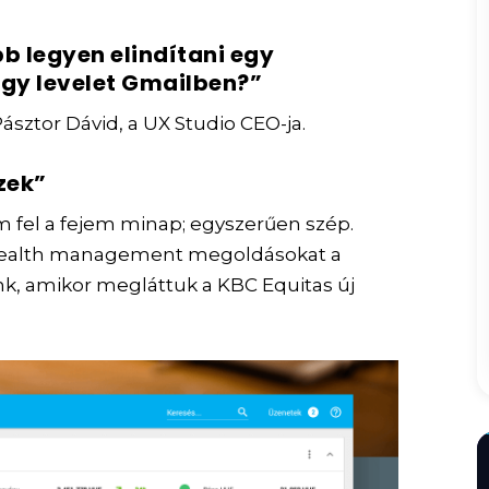
bb legyen elindítani egy
egy levelet Gmailben?”
sztor Dávid, a UX Studio CEO-ja.
zek”
m fel a fejem minap; egyszerűen szép.
 wealth management megoldásokat a
k, amikor megláttuk a KBC Equitas új