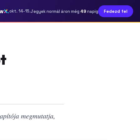
w
49
okt. 14-15.
Fedezd fel
Jegyek normál áron még
napig
t
apítója megmutatja,