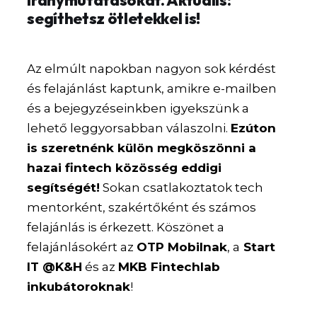
iránymutatásokat. Aktuális:
segíthetsz ötletekkel is!
Az elmúlt napokban nagyon sok kérdést
és felajánlást kaptunk, amikre e-mailben
és a bejegyzéseinkben igyekszünk a
lehető leggyorsabban válaszolni.
Ezúton
is szeretnénk külön megköszönni a
hazai fintech közösség eddigi
segítségét!
Sokan csatlakoztatok tech
mentorként, szakértőként és számos
felajánlás is érkezett. Köszönet a
felajánlásokért az
OTP Mobilnak
, a
Start
IT @K&H
és az
MKB Fintechlab
inkubátoroknak
!