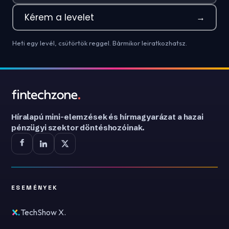
Kérem a levelet
→
Heti egy levél, csütörtök reggel. Bármikor leiratkozhatsz.
Híralapú mini-elemzések és hírmagyarázat a hazai
pénzügyi szektor döntéshozóinak.
ESEMÉNYEK
TechShow X.