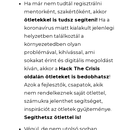
Ha már nem tudtál regisztrálni
mentorként, szakértőként, akkor
ötletekkel is tudsz segíteni!
Ha a
koronavírus miatt kialakult jelenlegi
helyzetben találkoztál a
környezetedben olyan
problémával, kihívással, ami
sokakat érint és digitális megoldást
kíván, akkor a
Hack The Crisis
oldalán ötleteket is bedobhatsz
!
Azok a fejlesztők, csapatok, akik
nem rendelkeznek saját ötlettel,
számukra jelenthet segítséget,
inspirációt az ötletek gyűjteménye.
Segíthetsz ötlettel is!
Végül, de nem utolsó sorban