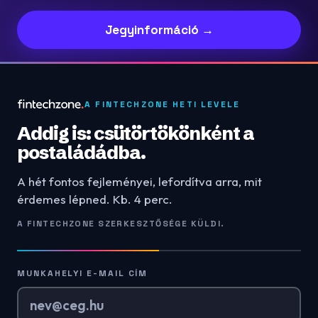
Jegyinformáció →
A FINTECHZONE HETI LEVELE
Addig is: csütörtökönként a
postaládádba.
A hét fontos fejleményei, lefordítva arra, mit
érdemes lépned. Kb. 4 perc.
A FINTECHZONE SZERKESZTŐSÉGE KÜLDI.
MUNKAHELYI E-MAIL CÍM