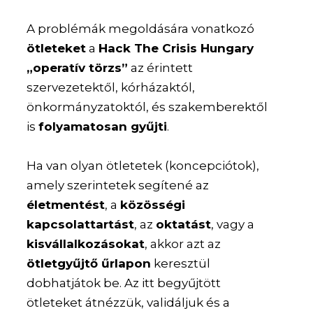
A problémák megoldására vonatkozó
ötleteket
a
Hack The Crisis Hungary
„operatív törzs”
az érintett
szervezetektől, kórházaktól,
önkormányzatoktól, és szakemberektől
is
folyamatosan gyűjti
.
Ha van olyan ötletetek (koncepciótok),
amely szerintetek segítené az
életmentést
, a
közösségi
kapcsolattartást
, az
oktatást
, vagy a
kisvállalkozásokat
, akkor azt az
ötletgyűjtő űrlapon
keresztül
dobhatjátok be. Az itt begyűjtött
ötleteket átnézzük, validáljuk és a