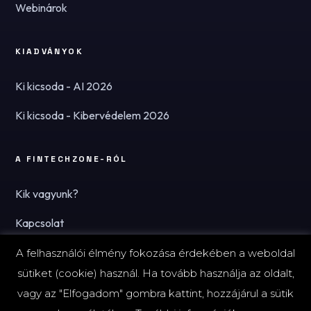
Webinárok
KIADVÁNYOK
Ki kicsoda - AI 2026
Ki kicsoda - Kibervédelem 2026
A FINTECHZONE-RÓL
Kik vagyunk?
Kapcsolat
Hírlevél
A felhasználói élmény fokozása érdekében a weboldal
sütiket (cookie) használ. Ha tovább használja az oldalt,
vagy az "Elfogadom" gombra kattint, hozzájárul a sütik