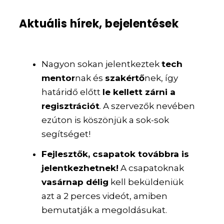
Aktuális hírek, bejelentések
Nagyon sokan jelentkeztek
tech
mentor
nak és
szakértő
nek, így
határidő előtt
le kellett zárni a
regisztrációt
. A szervezők nevében
ezúton is köszönjük a sok-sok
segítséget!
Fejlesztők, csapatok továbbra is
jelentkezhetnek!
A csapatoknak
vasárnap délig
kell beküldeniük
azt a 2 perces videót, amiben
bemutatják a megoldásukat.