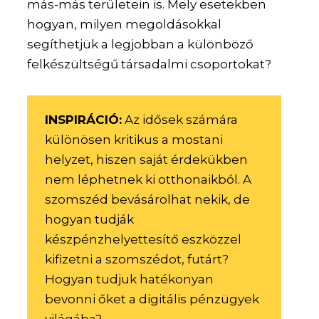
más-más területein is. Mely esetekben
hogyan, milyen megoldásokkal
segíthetjük a legjobban a különböző
felkészültségű társadalmi csoportokat?
INSPIRÁCIÓ:
Az idősek számára
különösen kritikus a mostani
helyzet, hiszen saját érdekükben
nem léphetnek ki otthonaikból. A
szomszéd bevásárolhat nekik, de
hogyan tudják
készpénzhelyettesítő eszközzel
kifizetni a szomszédot, futárt?
Hogyan tudjuk hatékonyan
bevonni őket a digitális pénzügyek
világába?