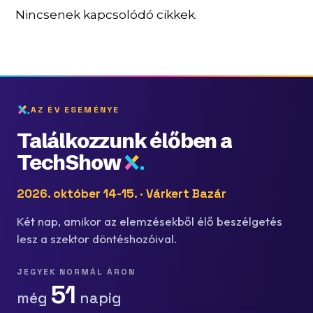
Nincsenek kapcsolódó cikkek.
AZ ÉV ESEMÉNYE
Találkozzunk élőben a
TechShow
2026. október 14-15. · Várkert Bazár
Két nap, amikor az elemzésekből élő beszélgetés
lesz a szektor döntéshozóival.
JEGYEK NORMÁL ÁRON
51
még
napig