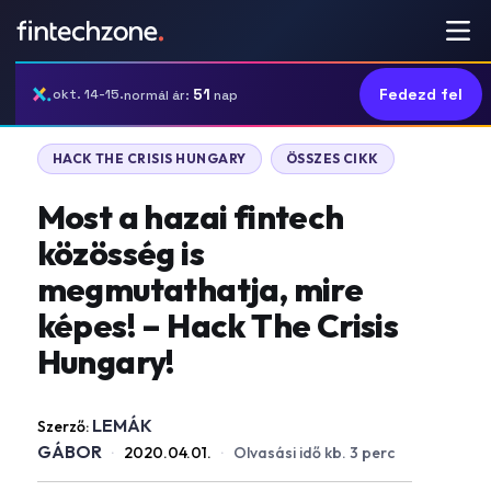
51
Fedezd fel
okt. 14-15.
normál ár:
nap
HACK THE CRISIS HUNGARY
ÖSSZES CIKK
Most a hazai fintech
közösség is
megmutathatja, mire
képes! – Hack The Crisis
Hungary!
LEMÁK
Szerző:
GÁBOR
·
2020.04.01.
·
Olvasási idő kb. 3 perc