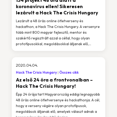
134 projekt 48 óra alatt a
koronavírus ellen! Sikeresen
lezárult a Hack The Crisis Hungary
Lezárult a 48 órás online ötletverseny és
hackathon, a Hack The Crisis Hungary. A versenyre
több mint 800 magyar fejlesztő, mentor és
szakértő regisztrált azzal a céllal, hogy olyan
prototípusokkal, megoldásokkal álljanak elő,...
2020.04.04.
Hack The Crisis Hungary
Összes cikk
Az első 24 óra a frontvonalban –
Hack The Crisis Hungary!
Épp 24 órája tart Magyarország eddigi legnagyobb
48 órás online ötletversenye és hackathonja. A cél,
hogy a verseny végére olyan prototípusok,
megoldások álljanak elő, amelyek választ adnak a