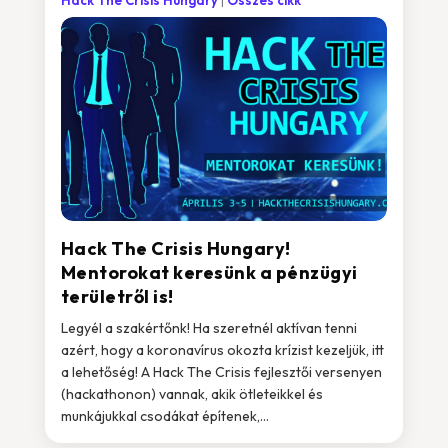
Hack The Crisis Hungary
Összes cikk
Hack The Crisis Hungary!
Mentorokat keresünk a pénzügyi
területről is!
Legyél a szakértőnk! Ha szeretnél aktívan tenni
azért, hogy a koronavírus okozta krízist kezeljük, itt
a lehetőség! A Hack The Crisis fejlesztői versenyen
(hackathonon) vannak, akik ötleteikkel és
munkájukkal csodákat építenek,...