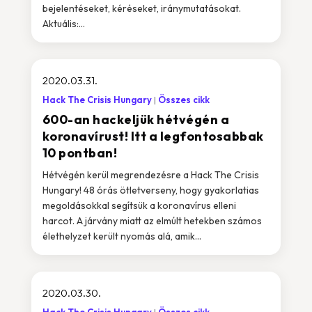
bejelentéseket, kéréseket, iránymutatásokat.
Aktuális:...
2020.03.31.
Hack The Crisis Hungary
Összes cikk
600-an hackeljük hétvégén a
koronavírust! Itt a legfontosabbak
10 pontban!
Hétvégén kerül megrendezésre a Hack The Crisis
Hungary! 48 órás ötletverseny, hogy gyakorlatias
megoldásokkal segítsük a koronavírus elleni
harcot. A járvány miatt az elmúlt hetekben számos
élethelyzet került nyomás alá, amik...
2020.03.30.