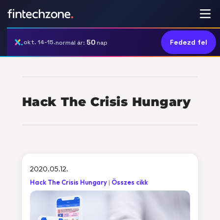
50
Fedezd fel
okt. 14-15.
normál ár:
nap
Hack The Crisis Hungary
2020.05.12.
Hack The Crisis Hungary
Összes cikk