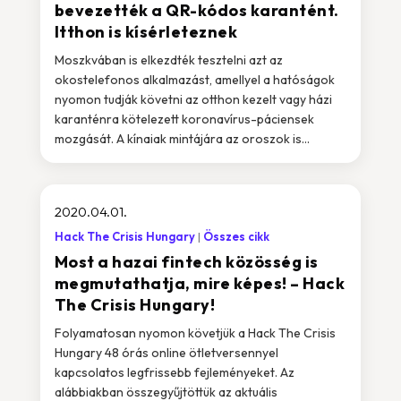
bevezették a QR-kódos karantént.
Itthon is kísérleteznek
Moszkvában is elkezdték tesztelni azt az
okostelefonos alkalmazást, amellyel a hatóságok
nyomon tudják követni az otthon kezelt vagy házi
karanténra kötelezett koronavírus-páciensek
mozgását. A kínaiak mintájára az oroszok is...
2020.04.01.
Hack The Crisis Hungary
Összes cikk
Most a hazai fintech közösség is
megmutathatja, mire képes! – Hack
The Crisis Hungary!
Folyamatosan nyomon követjük a Hack The Crisis
Hungary 48 órás online ötletversennyel
kapcsolatos legfrissebb fejleményeket. Az
alábbiakban összegyűjtöttük az aktuális