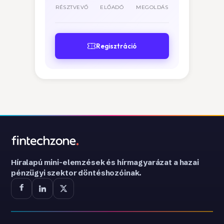
RÉSZTVEVŐ
ELŐADÓ
MEGOLDÁS
Regisztráció
Híralapú mini-elemzések és hírmagyarázat a hazai
pénzügyi szektor döntéshozóinak.