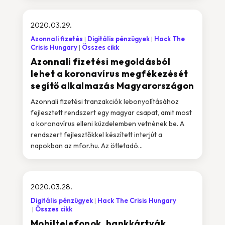
2020.03.29.
Azonnali fizetés
Digitális pénzügyek
Hack The
Crisis Hungary
Összes cikk
Azonnali fizetési megoldásból
lehet a koronavírus megfékezését
segítő alkalmazás Magyarországon
Azonnali fizetési tranzakciók lebonyolításához
fejlesztett rendszert egy magyar csapat, amit most
a koronavírus elleni küzdelemben vetnének be. A
rendszert fejlesztőkkel készített interjút a
napokban az mfor.hu. Az ötletadó...
2020.03.28.
Digitális pénzügyek
Hack The Crisis Hungary
Összes cikk
Mobiltelefonok, bankkártyák