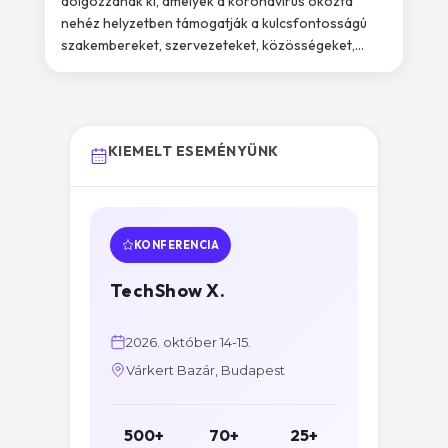
dolgozzanak ki, amelyek a koronavírus okozta
nehéz helyzetben támogatják a kulcsfontosságú
szakembereket, szervezeteket, közösségeket,...
KIEMELT ESEMÉNYÜNK
KONFERENCIA
TechShow X.
2026. október 14-15.
Várkert Bazár, Budapest
500+
70+
25+