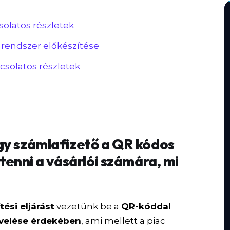
solatos részletek
rendszer előkészítése
pcsolatos részletek
gy számlafizető a QR kódos
 tenni a vásárlói számára, mi
tési eljárást
vezetünk be a
QR-kóddal
övelése érdekében
, ami mellett a piac