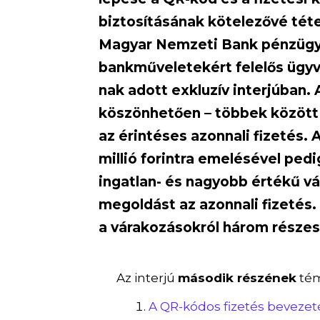
biztosításának kötelezővé téte
Magyar Nemzeti Bank pénzügyi 
bankműveletekért felelős ügy
nak adott exkluzív interjúban
köszönhetően – többek között 
az érintéses azonnali fizetés. A
millió forintra emelésével ped
ingatlan- és nagyobb értékű v
megoldást az azonnali fizetés.
a várakozásokról három részes
Az interjú
második részének
tém
A QR-kódos fizetés beveze