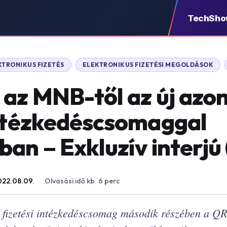
TechSh
KTRONIKUS FIZETÉS
ELEKTRONIKUS FIZETÉSI MEGOLDÁSOK
 az MNB-től az új azon
intézkedéscsomaggal
an – Exkluzív interjú (
022.08.09.
·
Olvasási idő kb. 6 perc
fizetési intézkedéscsomag második részében a QR-k