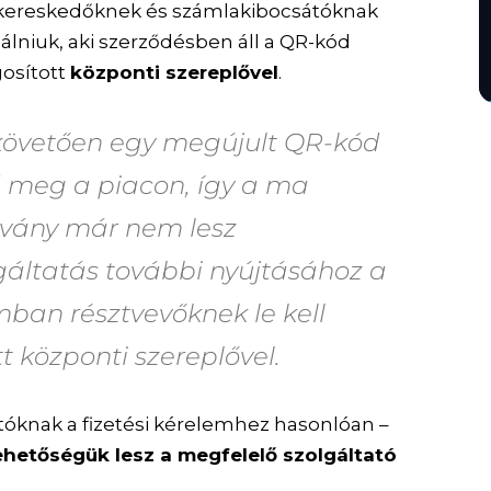
y a kereskedőknek és számlakibocsátóknak
lálniuk, aki szerződésben áll a QR-kód
gosított
központi szereplővel
.
 követően egy megújult QR-kód
d meg a piacon, így
a ma
vány már nem lesz
gáltatás további nyújtásához a
mban résztvevőknek le kell
t központi szereplővel.
óknak a fizetési kérelemhez hasonlóan –
ehetőségük lesz a megfelelő szolgáltató