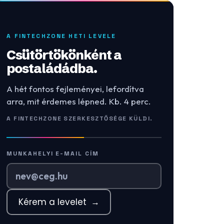
A FINTECHZONE HETI LEVELE
Csütörtökönként a
postaládádba.
A hét fontos fejleményei, lefordítva
arra, mit érdemes lépned. Kb. 4 perc.
A FINTECHZONE SZERKESZTŐSÉGE KÜLDI.
MUNKAHELYI E-MAIL CÍM
Kérem a levelet
→