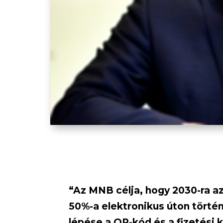
“Az MNB célja, hogy 2030-ra az
50%-a elektronikus úton törté
lépése a QR-kód és a fizetési 