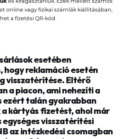
iuk
és kiragasztaniuk. Ezek mellett számos
t online vagy fizikai számlák kiállításában,
t a fizetési QR-kód.
ásárlások esetében
m, hogy reklamáció esetén
g visszatérítése. Eltérő
an a piacon, ami nehezíti a
s ezért talán gyakrabban
 a kártyás fizetést, ahol már
 egységes visszatérítési
NB az intézkedési csomagban