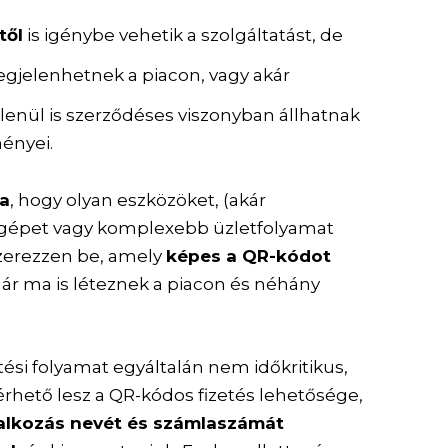
től
is igénybe vehetik a szolgáltatást, de
egjelenhetnek a piacon, vagy akár
lenül is szerződéses viszonyban állhatnak
ényei.
ta
, hogy olyan eszközöket, (akár
gépet vagy komplexebb üzletfolyamat
szerezzen be, amely
képes a QR-kódot
r ma is léteznek a piacon és néhány
tési folyamat egyáltalán nem időkritikus,
rhető lesz a QR-kódos fizetés lehetősége,
lalkozás nevét és számlaszámát