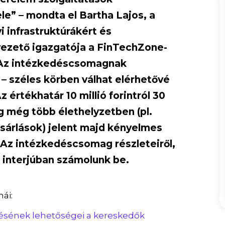
le” – mondta el Bartha Lajos, a
infrastruktúrákért és
vezető igazgatója a FinTechZone-
. Az intézkedéscsomagnak
– széles körben válhat elérhetővé
z értékhatár 10 millió forintról 30
ig még több élethelyzetben (pl.
ásárlások) jelent majd kényelmes
 Az intézkedéscsomag részleteiről,
 interjúban számolunk be.
ái:
tésének lehetőségei a kereskedők