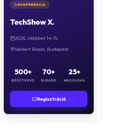
KONFERENCIA
TechShow X.
2026. október 14-15.
Várkert Bazár, Budapest
500+
70+
25+
RÉSZTVEVŐ
ELŐADÓ
MEGOLDÁS
Regisztráció