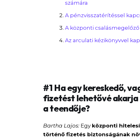
számára
A pénzvisszatérítéssel kapc
A központi csalásmegelőző 
Az arculati kézikönyvvel ka
#1 Ha egy kereskedő, va
fizetést lehetővé akarja
a teendője?
Bartha Lajos:
Egy
központi hitelesí
történő fizetés biztonságának n