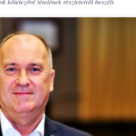
k kötelezővé tételének részleteiről beszélt.