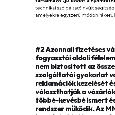
tartalmazó QR-kódot kinyomtatn
technikai szolgáltató nyújt segítsége
amelyekre egyszerű módon rákerülhe
#2 Azonnali fizetéses v
fogyasztói oldali félele
nem biztosított az össze
szolgáltatói gyakorlat v
reklamációk kezelését é
választhatják a vásárlók
többé-kevésbé ismert és
rendszer működik. Az M