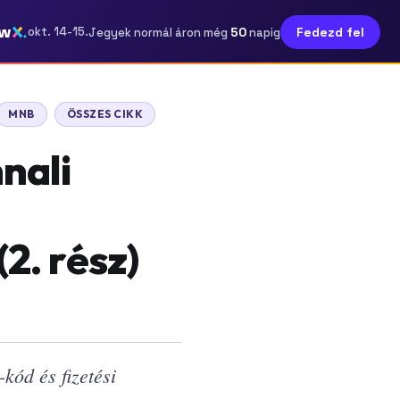
ow
50
okt. 14-15.
Fedezd fel
Jegyek normál áron még
napig
MNB
ÖSSZES CIKK
nali
2. rész)
ód és fizetési