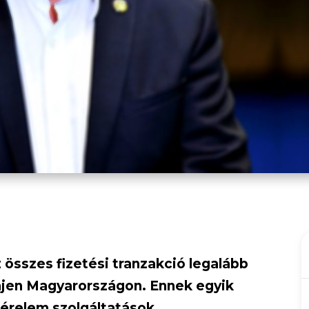
 összes fizetési tranzakció legalább
njen Magyarországon. Ennek egyik
kérelem szolgáltatások