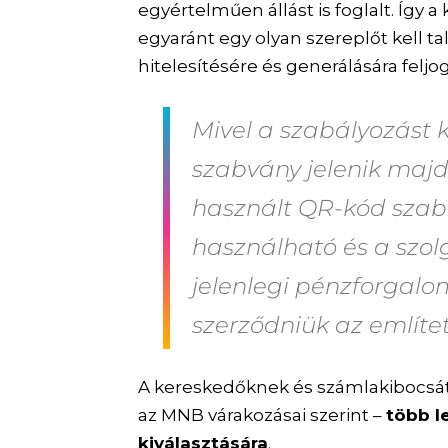
egyértelműen állást is foglalt. Íg
egyaránt egy olyan szereplőt kell ta
hitelesítésére és generálására feljo
Mivel a szabályozást
szabvány jelenik maj
használt QR-kód szab
használható
és a szol
jelenlegi pénzforgalo
szerződniük az említet
A kereskedőknek és számlakibocsát
az MNB várakozásai szerint –
több l
kiválasztására
.