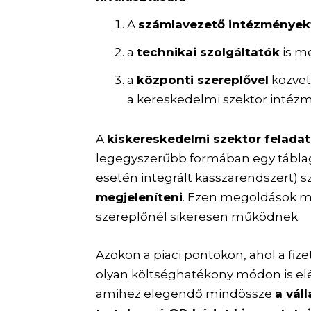
A
számlavezető intézmények
a
technikai szolgáltatók
is m
a
központi szereplővel
közvet
a kereskedelmi szektor intézm
A
kiskereskedelmi szektor felada
legegyszerűbb formában egy tábla
esetén integrált kasszarendszert) 
megjeleníteni
. Ezen megoldások má
szereplőnél sikeresen működnek.
Azokon a piaci pontokon, ahol a fize
olyan költséghatékony módon is elé
amihez elegendő mindössze
a vál