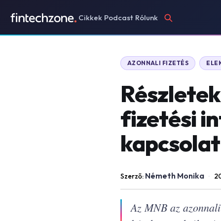
Cikkek
Podcast
Rólunk
AZONNALI FIZETÉS
ELE
Részletek
fizetési 
kapcsolatb
Németh Monika
Szerző:
·
2
Az MNB az azonnali 