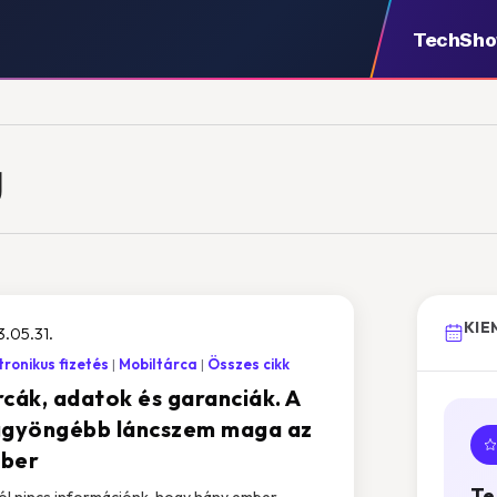
TechSh
g
KIE
.05.31.
tronikus fizetés
Mobiltárca
Összes cikk
rcák, adatok és garanciák. A
ggyöngébb láncszem maga az
ber
Te
ól nincs információnk, hogy hány ember