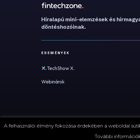
Híralapú mini-elemzések és hírmagya
döntéshozóinak.
ESEMÉNYEK
TechShow X.
Webinárok
A felhasználói élmény fokozása érdekében a weboldal sütike
© 2026 FinTechZone.hu - A FinTech Group Kft.
További információ