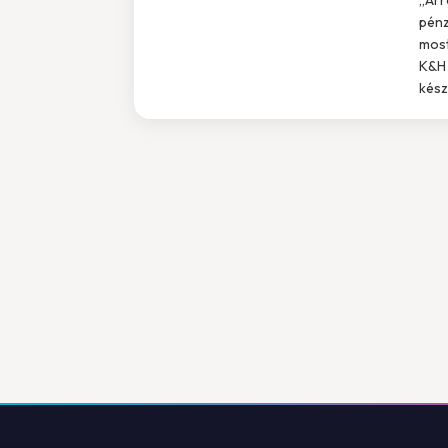
pénz
most
K&H 
kész