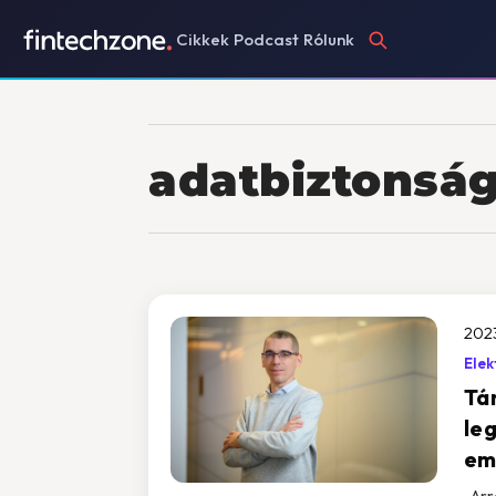
Cikkek
Podcast
Rólunk
adatbiztonsá
2023
Elek
Tá
le
em
„Arr