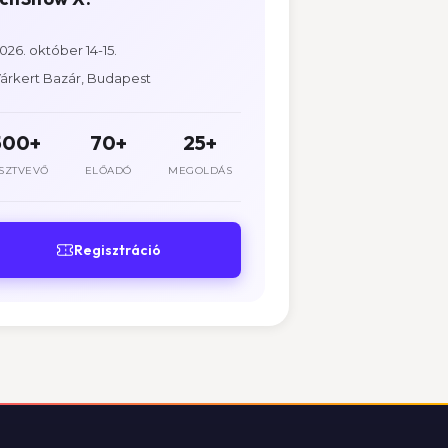
026. október 14-15.
árkert Bazár, Budapest
500+
70+
25+
SZTVEVŐ
ELŐADÓ
MEGOLDÁS
Regisztráció