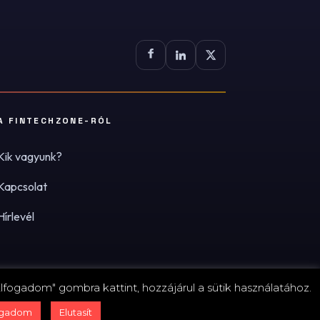
A FINTECHZONE-RÓL
Kik vagyunk?
Kapcsolat
Hírlevél
lfogadom" gombra kattint, hozzájárul a sütik használatához.
zum
·
Adatvédelmi tájékoztató (PDF)
·
Süti-beállítások
ogadom
Elutasít