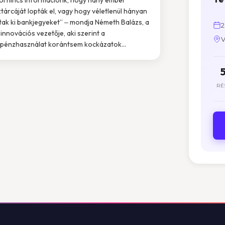
tárcáját lopták el, vagy hogy véletlenül hányan
ak ki bankjegyeket” ‒ mondja Németh Balázs, a
2
innovációs vezetője, aki szerint a
V
pénzhasználat korántsem kockázatok...
RÉ