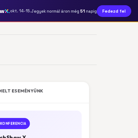
ow
51
okt. 14-15.
Fedezd fel
Jegyek normál áron még
napig
MELT ESEMÉNYÜNK
KONFERENCIA
chShow X.