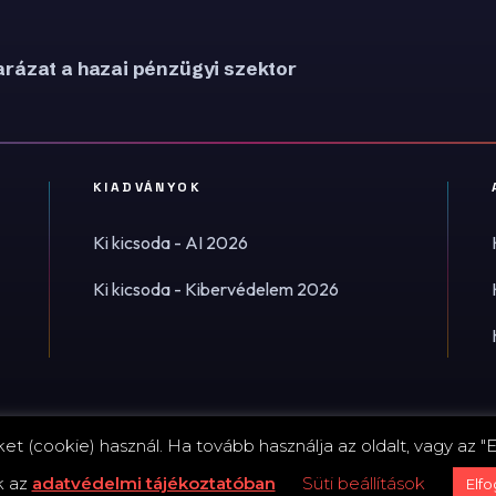
rázat a hazai pénzügyi szektor
KIADVÁNYOK
Ki kicsoda - AI 2026
Ki kicsoda - Kibervédelem 2026
t (cookie) használ. Ha tovább használja az oldalt, vagy az "E
Impress
k az
adatvédelmi tájékoztatóban
Süti beállítások
Elf