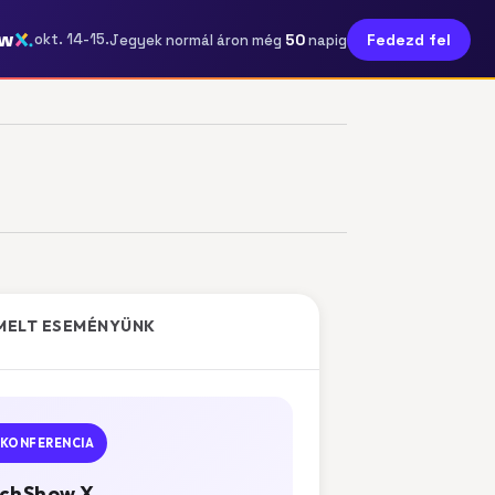
ow
50
okt. 14-15.
Fedezd fel
Jegyek normál áron még
napig
MELT ESEMÉNYÜNK
KONFERENCIA
chShow X.