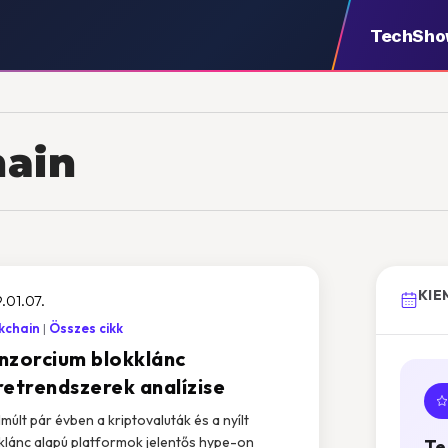
TechSh
hain
KIE
.01.07.
kchain
Összes cikk
nzorcium blokklánc
retrendszerek analízise
lmúlt pár évben a kriptovaluták és a nyílt
klánc alapú platformok jelentős hype-on
Te