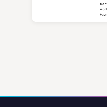
ment
izga
úgyn