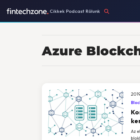
Cikkek
Podcast
Rólunk
Azure Blockc
2019
Bloc
Ko
ke
Az e
blok