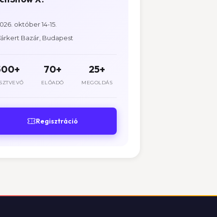
026. október 14-15.
árkert Bazár, Budapest
500+
70+
25+
SZTVEVŐ
ELŐADÓ
MEGOLDÁS
Regisztráció