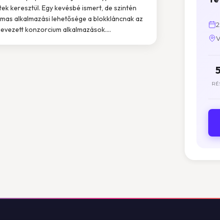
ek keresztül. Egy kevésbé ismert, de szintén
lmas alkalmazási lehetősége a blokkláncnak az
2
evezett konzorcium alkalmazások....
V
RÉ