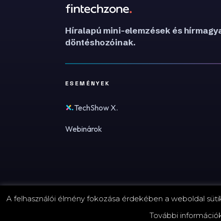
Híralapú mini-elemzések és hírmagya
döntéshozóinak.
ESEMÉNYEK
TechShow X.
Webinárok
A felhasználói élmény fokozása érdekében a weboldal sütike
© 2026 FinTechZone.hu - A FinTech Group Kft.
További információ