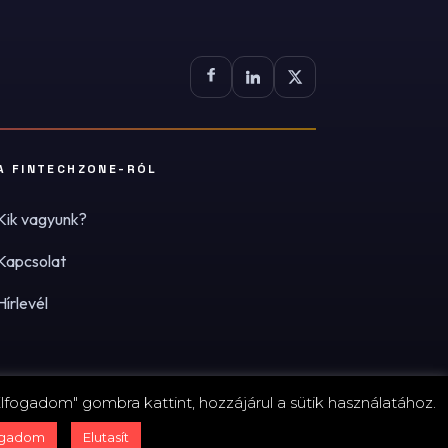
A FINTECHZONE-RÓL
Kik vagyunk?
Kapcsolat
Hírlevél
lfogadom" gombra kattint, hozzájárul a sütik használatához.
zum
·
Adatvédelmi tájékoztató (PDF)
·
Süti-beállítások
ogadom
Elutasít