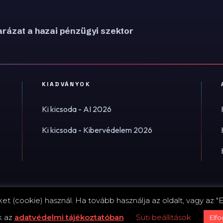
rázat a hazai pénzügyi szektor
KIADVÁNYOK
Ki kicsoda - AI 2026
Ki kicsoda - Kibervédelem 2026
t (cookie) használ. Ha tovább használja az oldalt, vagy az "E
Impress
k az
adatvédelmi tájékoztatóban
Süti beállítások
Elf