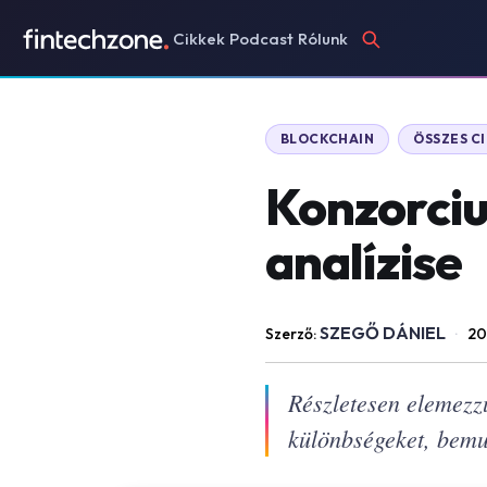
Cikkek
Podcast
Rólunk
BLOCKCHAIN
ÖSSZES C
Konzorciu
analízise
SZEGŐ DÁNIEL
Szerző:
·
20
Részletesen elemezz
különbségeket, bemut