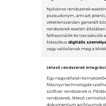
Nyilvános rendszerek esetén 
pszeudonym, ami azt jelenti,
véletlenszerűen generált kó
rendszerek esetén általában
felhasználók és tranzakciók 
klasszikus
digitális személ
vagy valósítanak meg a blokkl
Létező rendszerek integráci
Egy nagyvállalati környezet
főkönyvi technológiák talál
szoftver rendszerek is. Példáu
rendszerek, létező centralizál
dokumentum archívumok stb