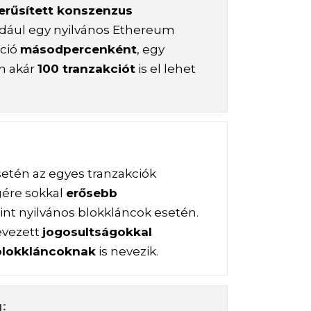
erűsített konszenzus
ldául egy nyilvános Ethereum
kció
másodpercenként
, egy
n akár
100 tranzakciót
is el lehet
etén az egyes tranzakciók
gére sokkal
erősebb
int nyilvános blokkláncok esetén.
evezett
jogosultságokkal
blokkláncoknak
is nevezik.
: