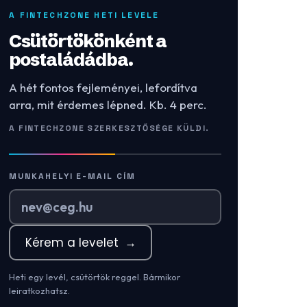
A FINTECHZONE HETI LEVELE
Csütörtökönként a
postaládádba.
A hét fontos fejleményei, lefordítva
arra, mit érdemes lépned. Kb. 4 perc.
A FINTECHZONE SZERKESZTŐSÉGE KÜLDI.
MUNKAHELYI E-MAIL CÍM
Kérem a levelet
→
Heti egy levél, csütörtök reggel. Bármikor
leiratkozhatsz.