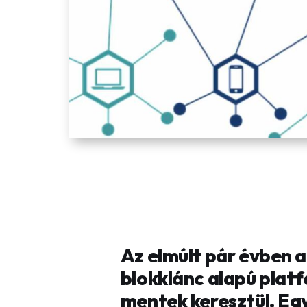
Az elmúlt pár évben a 
blokklánc alapú plat
mentek keresztül. Egy