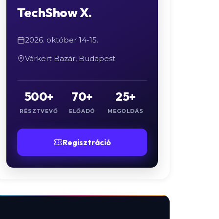
TechShow X.
2026. október 14-15.
Várkert Bazár, Budapest
500+
70+
25+
RÉSZTVEVŐ
ELŐADÓ
MEGOLDÁS
Regisztráció