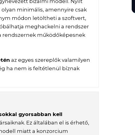
gynevezett bizalmi modell. Nyílt
 olyan minimális, amennyire csak
nym módon letöltheti a szoftvert,
óbálhatja meghackelni a rendszer
 a rendszernek működőképesnek
etén
az egyes szereplők valamilyen
ég ha nem is feltétlenül bíznak
sokkal gyorsabban kell
ársaiknak. Ez általában el is érhető,
modell miatt a konzorcium