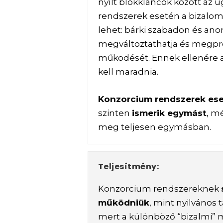
nyílt blokkláncok között az ú
rendszerek esetén a bizalom
lehet: bárki szabadon és ano
megváltoztathatja és megpr
működését. Ennek ellenére
kell maradnia.
Konzorcium rendszerek es
szinten
ismerik egymást
, m
meg teljesen egymásban.
Teljesítmény:
Konzorcium rendszereknek
működniük
, mint nyilvános t
mert a különböző “bizalmi” 