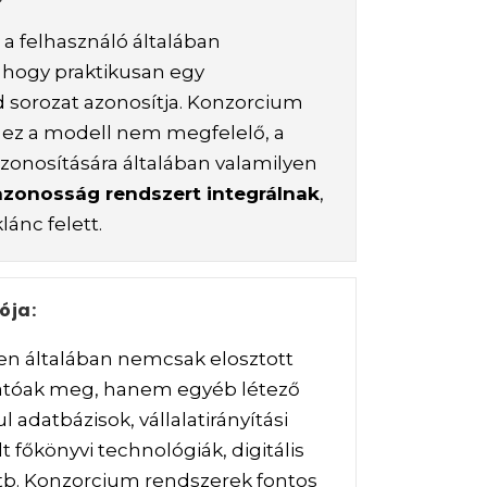
a felhasználó általában
 hogy praktikusan egy
d sorozat azonosítja. Konzorcium
 ez a modell nem megfelelő, a
azonosítására általában valamilyen
yazonosság rendszert integrálnak
,
ánc felett.
ója:
ben általában nemcsak elosztott
hatóak meg, hanem egyéb létező
l adatbázisok, vállalatirányítási
t főkönyvi technológiák, digitális
. Konzorcium rendszerek fontos