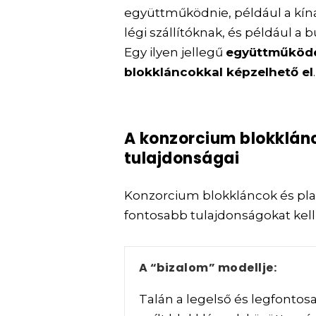
együttműködnie, például a kínai
légi szállítóknak, és például a
Egy ilyen jellegű
együttműköd
blokkláncokkal képzelhető el
.
A konzorcium blokklán
tulajdonságai
Konzorcium blokkláncok és pl
fontosabb tulajdonságokat kell
A “bizalom” modellje:
Talán a legelső és legfonto