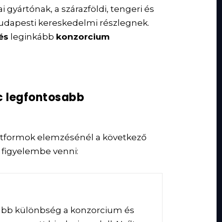
 gyártónak, a szárazföldi, tengeri és
 budapesti kereskedelmi részlegnek.
és
leginkább
konzorcium
c legfontosabb
atformok elemzésénél a következő
 figyelembe venni:
sabb különbség a konzorcium és