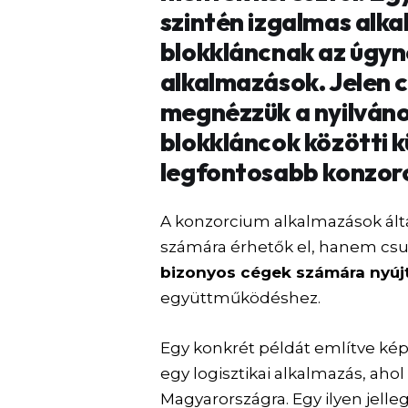
szintén izgalmas alka
blokkláncnak az úgy
alkalmazások. Jelen 
megnézzük a nyilváno
blokkláncok közötti 
legfontosabb konzorc
A konzorcium alkalmazások ált
számára érhetők el, hanem cs
bizonyos cégek számára nyúj
együttműködéshez.
Egy konkrét példát említve képz
egy logisztikai alkalmazás, ahol
Magyarországra. Egy ilyen jell