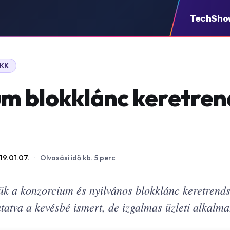
TechSho
IKK
m blokklánc keretren
19.01.07.
·
Olvasási idő kb. 5 perc
ük a konzorcium és nyilvános blokklánc keretrends
atva a kevésbé ismert, de izgalmas üzleti alkalma