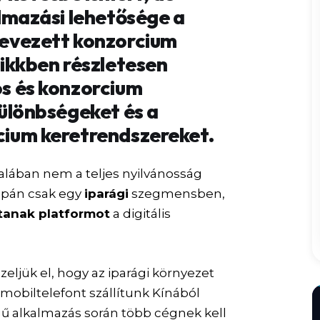
lmazási lehetősége a
nevezett konzorcium
cikkben részletesen
s és konzorcium
különbségeket és a
ium keretrendszereket.
alában nem a teljes nyilvánosság
upán csak egy
iparági
szegmensben,
tanak platformot
a digitális
eljük el, hogy az iparági környezet
 mobiltelefont szállítunk Kínából
egű alkalmazás során több cégnek kell