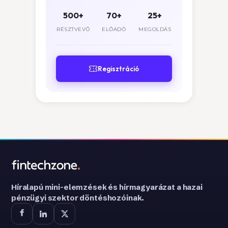
500+
70+
25+
RÉSZTVEVŐ
ELŐADÓ
MEGOLDÁS
Regisztráció
Híralapú mini-elemzések és hírmagyarázat a hazai
pénzügyi szektor döntéshozóinak.