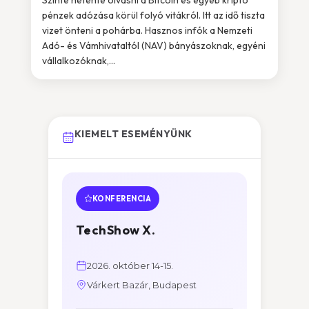
Szinte hetente olvasni a Bitcoin és egyéb kripto
pénzek adózása körül folyó vitákról. Itt az idő tiszta
vizet önteni a pohárba. Hasznos infók a Nemzeti
Adó- és Vámhivataltól (NAV) bányászoknak, egyéni
vállalkozóknak,...
KIEMELT ESEMÉNYÜNK
KONFERENCIA
TechShow X.
2026. október 14-15.
Várkert Bazár, Budapest