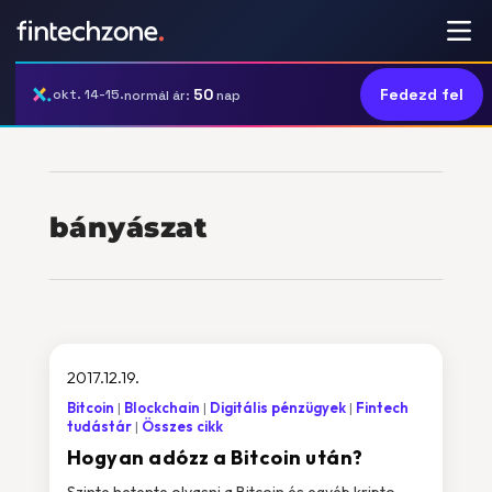
50
Fedezd fel
okt. 14-15.
normál ár:
nap
bányászat
2017.12.19.
Bitcoin
Blockchain
Digitális pénzügyek
Fintech
tudástár
Összes cikk
Hogyan adózz a Bitcoin után?