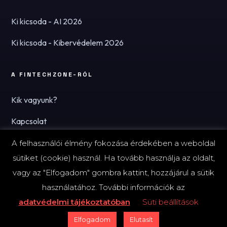
Ki kicsoda - AI 2026
Ki kicsoda - Kibervédelem 2026
A FINTECHZONE-RÓL
Kik vagyunk?
Kapcsolat
Hírlevél
A felhasználói élmény fokozása érdekében a weboldal
sütiket (cookie) használ. Ha tovább használja az oldalt,
vagy az "Elfogadom" gombra kattint, hozzájárul a sütik
használatához. További információk az
© 2026 FinTechZone.hu - A FinTech Group Kft.
adatvédelmi tájékoztatóban
Süti beállítások
Impresszum
Adatvédelmi tájékoztató (PDF)
Süti-beállítások
Elfogadom
Elutasít