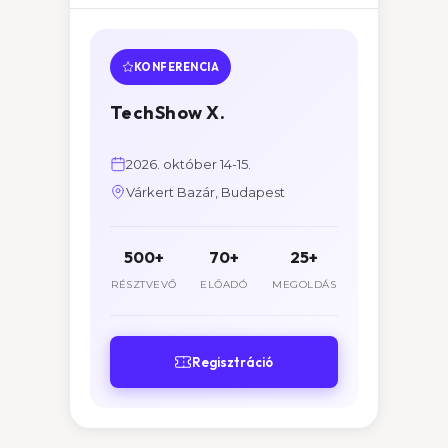
KONFERENCIA
TechShow X.
2026. október 14-15.
Várkert Bazár, Budapest
500+
70+
25+
RÉSZTVEVŐ
ELŐADÓ
MEGOLDÁS
Regisztráció