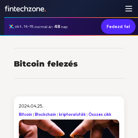
48
Fedezd fel
okt. 14-15.
normál ár:
nap
Bitcoin felezés
2024.04.25.
Bitcoin
Blockchain
kriptovaluták
Összes cikk