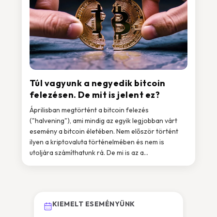
Túl vagyunk a negyedik bitcoin
felezésen. De mit is jelent ez?
Áprilisban megtörtént a bitcoin felezés
("halvening"), ami mindig az egyik legjobban várt
esemény a bitcoin életében. Nem először történt
ilyen a kriptovaluta történelmében és nem is
utoljára számíthatunk rá. De mi is az a...
KIEMELT ESEMÉNYÜNK