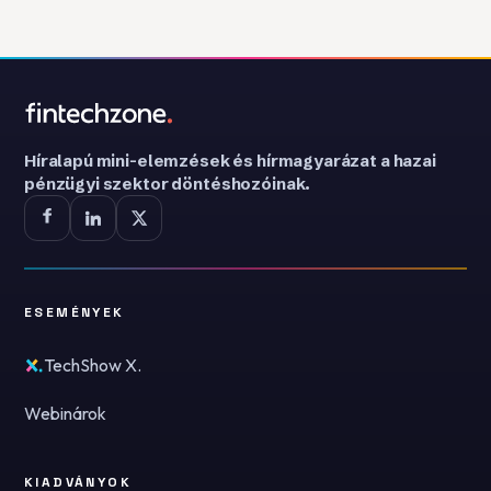
Híralapú mini-elemzések és hírmagyarázat a hazai
pénzügyi szektor döntéshozóinak.
ESEMÉNYEK
TechShow X.
Webinárok
KIADVÁNYOK