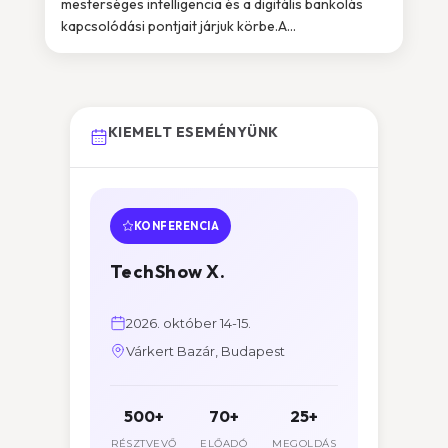
mesterséges intelligencia és a digitális bankolás
kapcsolódási pontjait járjuk körbe.A...
KIEMELT ESEMÉNYÜNK
KONFERENCIA
TechShow X.
2026. október 14-15.
Várkert Bazár, Budapest
500+
70+
25+
RÉSZTVEVŐ
ELŐADÓ
MEGOLDÁS