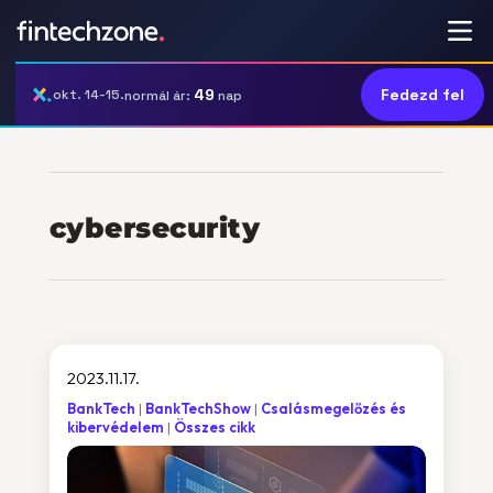
49
Fedezd fel
okt. 14-15.
normál ár:
nap
cybersecurity
2023.11.17.
BankTech
BankTechShow
Csalásmegelőzés és
kibervédelem
Összes cikk