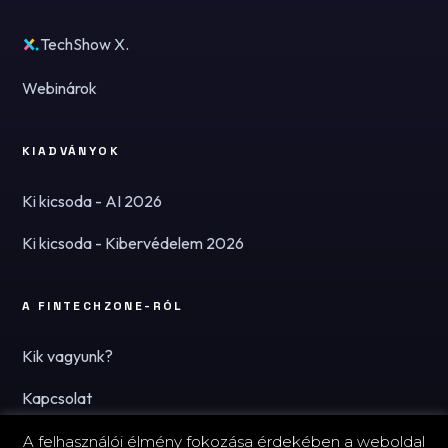
TechShow X.
Webinárok
KIADVÁNYOK
Ki kicsoda - AI 2026
Ki kicsoda - Kibervédelem 2026
A FINTECHZONE-RÓL
Kik vagyunk?
Kapcsolat
Hírlevél
A felhasználói élmény fokozása érdekében a weboldal