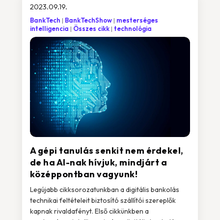
2023.09.19.
BankTech
BankTechShow
mesterséges
intelligencia
Összes cikk
technológia
A gépi tanulás senkit nem érdekel,
de ha AI-nak hívjuk, mindjárt a
középpontban vagyunk!
Legújabb cikksorozatunkban a digitális bankolás
technikai feltételeit biztosító szállítói szereplők
kapnak rivaldafényt. Első cikkünkben a