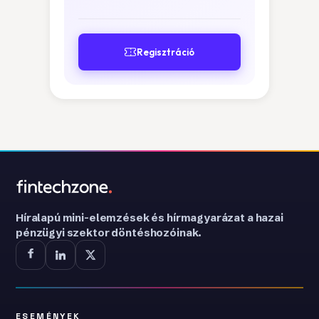
Regisztráció
Híralapú mini-elemzések és hírmagyarázat a hazai
pénzügyi szektor döntéshozóinak.
ESEMÉNYEK