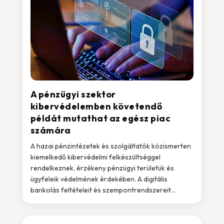
A pénzügyi szektor
kibervédelemben követendő
példát mutathat az egész piac
számára
A hazai pénzintézetek és szolgáltatók közismerten
kiemelkedő kibervédelmi felkészültséggel
rendelkeznek, érzékeny pénzügyi területük és
ügyfeleik védelmének érdekében. A digitális
bankolás feltételeit és szempontrendszereit...