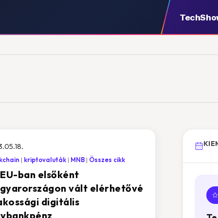
TechSho
KIE
.05.18.
kchain
kriptovaluták
MNB
Összes cikk
 EU-ban elsőként
gyarországon vált elérhetővé
akossági digitális
gybankpénz
Te