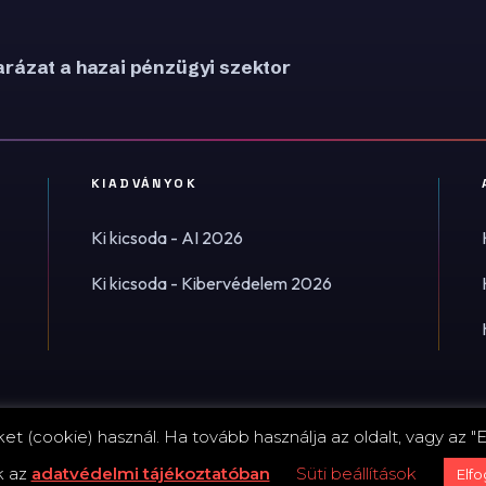
rázat a hazai pénzügyi szektor
KIADVÁNYOK
Ki kicsoda - AI 2026
Ki kicsoda - Kibervédelem 2026
t (cookie) használ. Ha tovább használja az oldalt, vagy az "E
Impress
k az
adatvédelmi tájékoztatóban
Süti beállítások
Elf