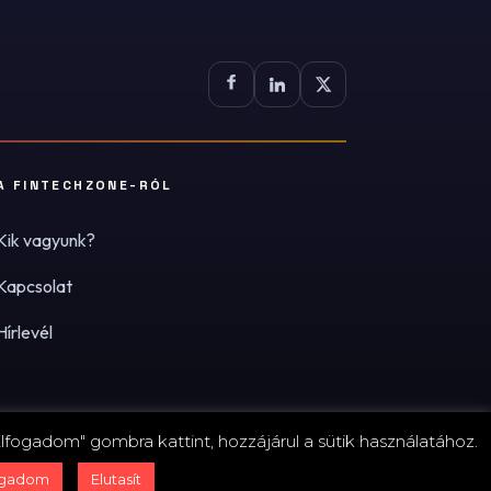
A FINTECHZONE-RÓL
Kik vagyunk?
Kapcsolat
Hírlevél
lfogadom" gombra kattint, hozzájárul a sütik használatához.
zum
·
Adatvédelmi tájékoztató (PDF)
·
Süti-beállítások
ogadom
Elutasít