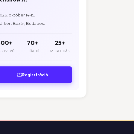
026. október 14-15.
árkert Bazár, Budapest
500+
70+
25+
SZTVEVŐ
ELŐADÓ
MEGOLDÁS
Regisztráció