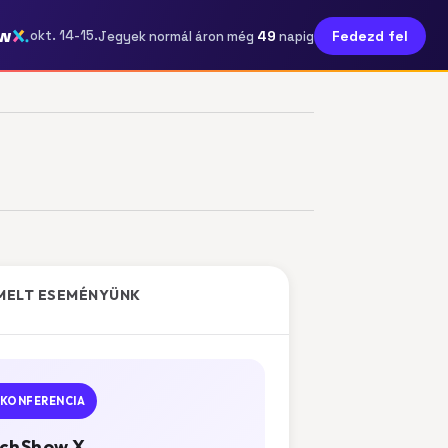
w
49
okt. 14-15.
Fedezd fel
Jegyek normál áron még
napig
MELT ESEMÉNYÜNK
KONFERENCIA
chShow X.