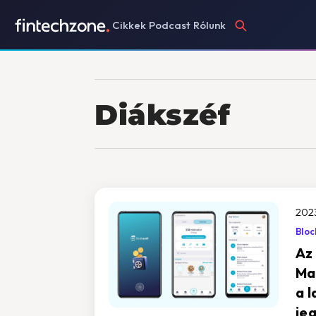
Cikkek
Podcast
Rólunk
Diákszéf
2023
Bloc
Az
Ma
a l
je