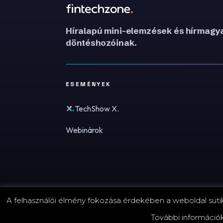
Híralapú mini-elemzések és hírmagya
döntéshozóinak.
ESEMÉNYEK
TechShow X.
Webinárok
A felhasználói élmény fokozása érdekében a weboldal sütike
© 2026 FinTechZone.hu - A FinTech Group Kft.
További információ