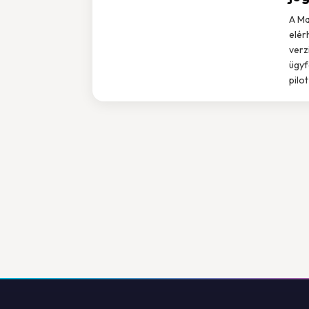
A Ma
elér
verz
ügyf
pilo