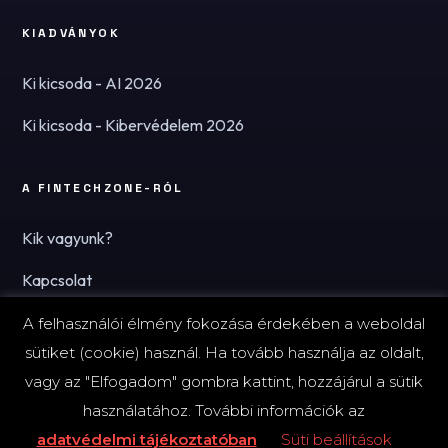
KIADVÁNYOK
Ki kicsoda - AI 2026
Ki kicsoda - Kibervédelem 2026
A FINTECHZONE-RÓL
Kik vagyunk?
Kapcsolat
Hírlevél
A felhasználói élmény fokozása érdekében a weboldal
sütiket (cookie) használ. Ha tovább használja az oldalt,
vagy az "Elfogadom" gombra kattint, hozzájárul a sütik
használatához. További információk az
© 2026 FinTechZone.hu - A FinTech Group Kft.
adatvédelmi tájékoztatóban
Süti beállítások