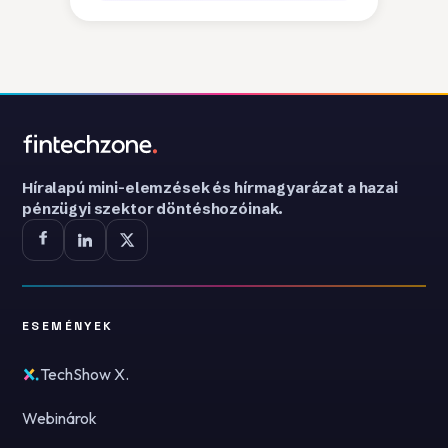
Híralapú mini-elemzések és hírmagyarázat a hazai
pénzügyi szektor döntéshozóinak.
ESEMÉNYEK
TechShow X.
Webinárok