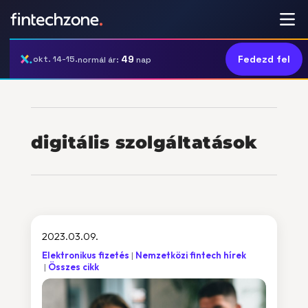
49
Fedezd fel
okt. 14-15.
normál ár:
nap
digitális szolgáltatások
2023.03.09.
Elektronikus fizetés
Nemzetközi fintech hírek
Összes cikk