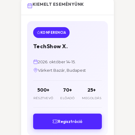
KIEMELT ESEMÉNYÜNK
KONFERENCIA
TechShow X.
2026. október 14-15.
Várkert Bazár, Budapest
500+
70+
25+
RÉSZTVEVŐ
ELŐADÓ
MEGOLDÁS
Regisztráció