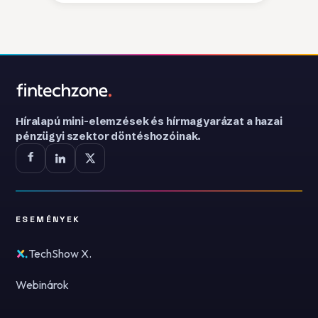
Híralapú mini-elemzések és hírmagyarázat a hazai
pénzügyi szektor döntéshozóinak.
ESEMÉNYEK
TechShow X.
Webinárok