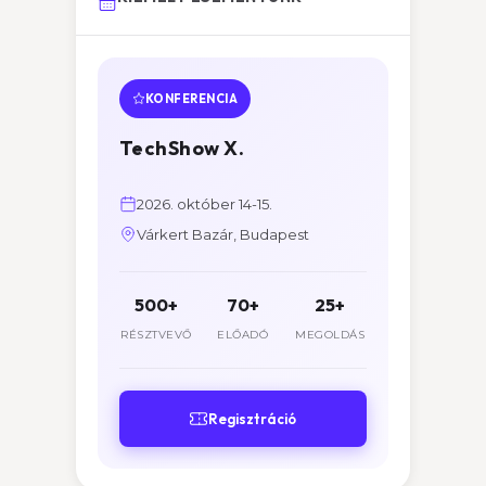
KONFERENCIA
TechShow X.
2026. október 14-15.
Várkert Bazár, Budapest
500+
70+
25+
RÉSZTVEVŐ
ELŐADÓ
MEGOLDÁS
Regisztráció