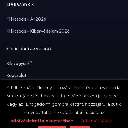
KIADVÁNYOK
Ki kicsoda - AI 2026
Ki kicsoda - Kibervédelem 2026
A FINTECHZONE-RÓL
Kik vagyunk?
Kapcsolat
Hírlevél
A felhasználói élmény fokozása érdekében a weboldal
sütiket (cookie) használ. Ha tovább használja az oldalt,
vagy az "Elfogadom" gombra kattint, hozzájárul a sütik
használatához. További információk az
© 2026 FinTechZone.hu - A FinTech Group Kft.
adatvédelmi tájékoztatóban
Süti beállítások
Impresszum
Adatvédelmi tájékoztató (PDF)
Süti-beállítások