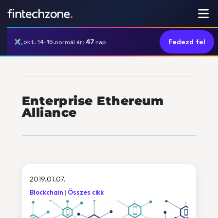
47
Fedezd fel
okt. 14-15.
normál ár:
nap
Enterprise Ethereum
Alliance
2019.01.07.
Blockchain
Összes cikk