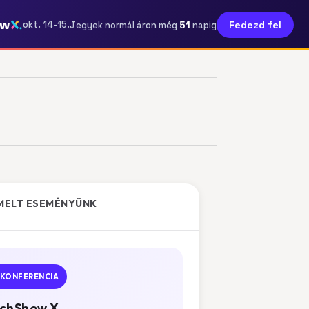
ow
51
okt. 14-15.
Fedezd fel
Jegyek normál áron még
napig
MELT ESEMÉNYÜNK
KONFERENCIA
chShow X.