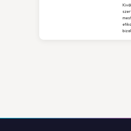
Kivá
szer
mest
etik
biza