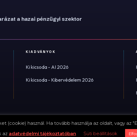
rázat a hazai pénzügyi szektor
KIADVÁNYOK
Ki kicsoda - AI 2026
Ki kicsoda - Kibervédelem 2026
t (cookie) használ. Ha tovább használja az oldalt, vagy az "E
Impress
k az
adatvédelmi tájékoztatóban
Süti beállítások
Elf