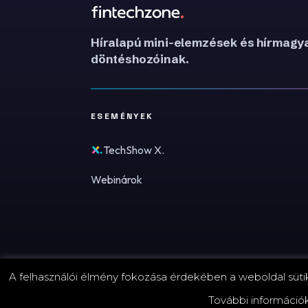
Híralapú mini-elemzések és hírmagya
döntéshozóinak.
ESEMÉNYEK
TechShow X.
Webinárok
A felhasználói élmény fokozása érdekében a weboldal sütike
© 2026 FinTechZone.hu - A FinTech Group Kft.
További információ