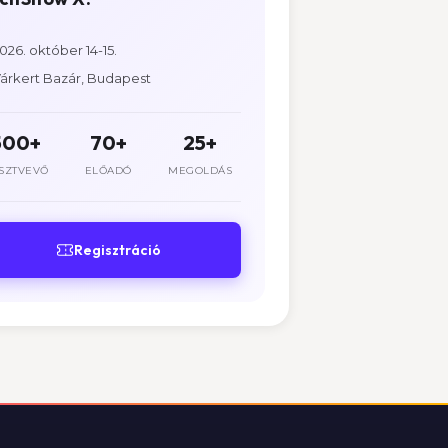
026. október 14-15.
árkert Bazár, Budapest
500+
70+
25+
SZTVEVŐ
ELŐADÓ
MEGOLDÁS
Regisztráció