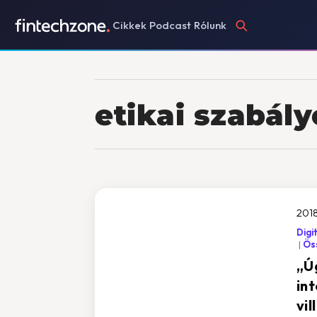
Cikkek
Podcast
Rólunk
etikai szabál
2018
Digi
Öss
„Ú
int
vi