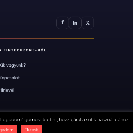
A FINTECHZONE-RÓL
Kik vagyunk?
Kapcsolat
Hírlevél
lfogadom" gombra kattint, hozzájárul a sütik használatához.
zum
·
Adatvédelmi tájékoztató (PDF)
·
Süti-beállítások
ogadom
Elutasít