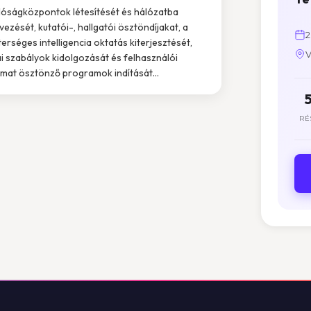
lóságközpontok létesítését és hálózatba
vezését, kutatói-, hallgatói ösztöndíjakat, a
2
erséges intelligencia oktatás kiterjesztését,
V
ai szabályok kidolgozását és felhasználói
lmat ösztönző programok indítását...
RÉ