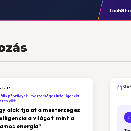
TechSh
yozás
KIE
.12.17.
tális pénzügyek
mesterséges intelligencia
zes cikk
gy alakítja át a mesterséges
elligencia a világot, mint a
llamos energia”
Te