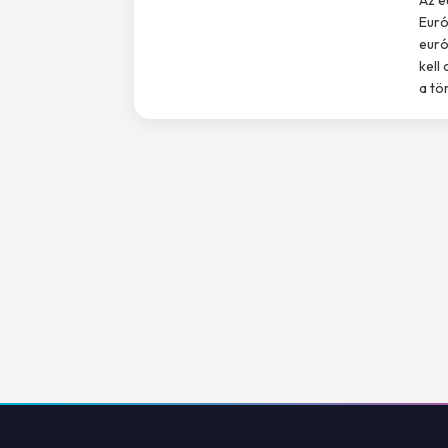
Euró
euró
kell
a tö