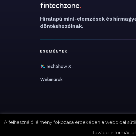
Híralapú mini-elemzések és hírmagya
döntéshozóinak.
ESEMÉNYEK
TechShow X.
Webinárok
A felhasználói élmény fokozása érdekében a weboldal sütike
© 2026 FinTechZone.hu - A FinTech Group Kft.
További információ