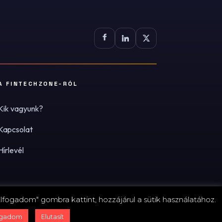
A FINTECHZONE-RÓL
Kik vagyunk?
Kapcsolat
Hírlevél
lfogadom" gombra kattint, hozzájárul a sütik használatához.
zum
·
Adatvédelmi tájékoztató (PDF)
·
Süti-beállítások
ogadom
Elutasít