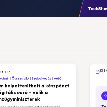
TechSho
KIE
.01.19.
kchain
Összes cikk
Szabályozás
web3
m helyettesítheti a készpénzt
igitális euró – vélik a
nzügyminiszterek
Te
uróövezet pénzügyminisztereit tömörítő