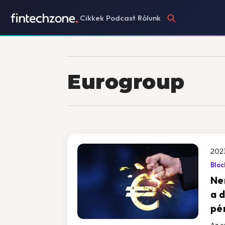
Cikkek
Podcast
Rólunk
Eurogroup
2023
Bloc
Ne
a d
pé
Az e