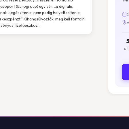
csoport (Eurogroup) úgy véli, „a digitális
nak kiegészítenie, nem pedig helyettesítenie
2
 a készpénzt.” Kihangsúlyozták, meg kell fontolni
V
rvényes fizetőeszköz...
RÉ