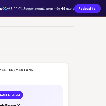
w
49
okt. 14-15.
Fedezd fel
Jegyek normál áron még
napig
MELT ESEMÉNYÜNK
KONFERENCIA
chShow X.