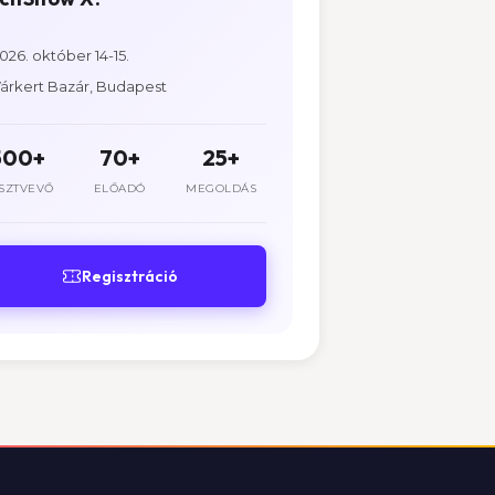
026. október 14-15.
árkert Bazár, Budapest
500+
70+
25+
SZTVEVŐ
ELŐADÓ
MEGOLDÁS
Regisztráció