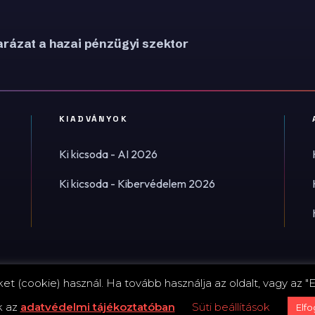
rázat a hazai pénzügyi szektor
KIADVÁNYOK
Ki kicsoda - AI 2026
Ki kicsoda - Kibervédelem 2026
t (cookie) használ. Ha tovább használja az oldalt, vagy az "E
Impress
k az
adatvédelmi tájékoztatóban
Süti beállítások
Elf