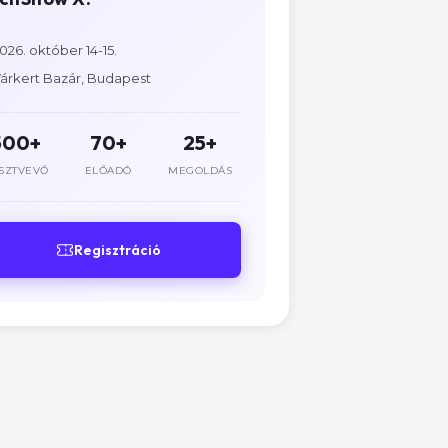
026. október 14-15.
árkert Bazár, Budapest
500+
70+
25+
SZTVEVŐ
ELŐADÓ
MEGOLDÁS
Regisztráció