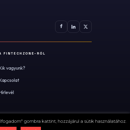
A FINTECHZONE-RÓL
Kik vagyunk?
Kapcsolat
Hírlevél
lfogadom" gombra kattint, hozzájárul a sütik használatához.
zum
·
Adatvédelmi tájékoztató (PDF)
·
Süti-beállítások