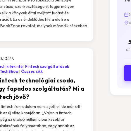
talizáció, szerkesztőségünk tagjai mélyen
kelik a könyvek által nyújtott tudást és
2
irációt. Ez az érdeklődés hívta életre a
V
BookZone rovatot, melynek második részében
RÉ
.10.27.
ech kitekintő
Fintech szolgáltatások
nTechShow
Összes cikk
fintech technológiai csoda,
gy fapados szolgáltatás? Mi a
ntech jövő?
 fintech forradalom nem is jött el, de már ott
nk az új világ kapujában. „Vajon a fintech
nség az utolsó hullám a bankszektor
akulásának folyamatában, vagy annak az