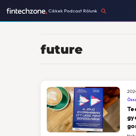
Cikkek
Podcast
Rólunk
future
202
Össz
Te
gyo
go
Noha