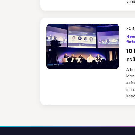
elin
2018
Nemz
fint
10
cs
A fi
Mone
szék
mi i
kapc