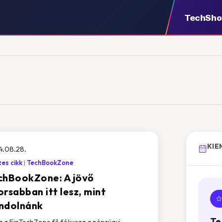
TechSh
KIE
4.08.28.
es cikk
TechBookZone
chBookZone: A jövő
rsabban itt lesz, mint
ndolnánk
Te
 a FinTechZone fő fókusza a pénzügyi