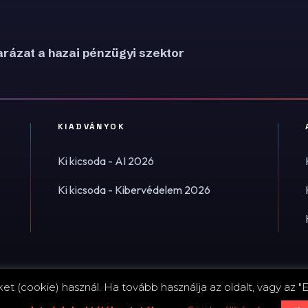
rázat a hazai pénzügyi szektor
KIADVÁNYOK
Ki kicsoda - AI 2026
Ki kicsoda - Kibervédelem 2026
t (cookie) használ. Ha tovább használja az oldalt, vagy az "E
Impress