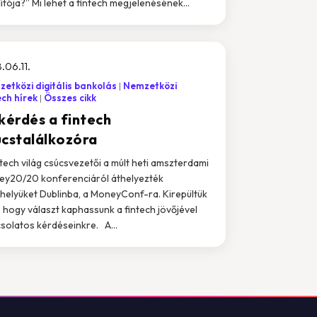
dítója?” Mi lehet a fintech megjelenésének...
.06.11.
etközi digitális bankolás
Nemzetközi
ech hírek
Összes cikk
 kérdés a fintech
úcstalálkozóra
ntech világ csúcsvezetői a múlt heti amszterdami
y20/20 konferenciáról áthelyezték
helyüket Dublinba, a MoneyConf-ra. Kirepültük
s, hogy választ kaphassunk a fintech jövőjével
solatos kérdéseinkre. A...