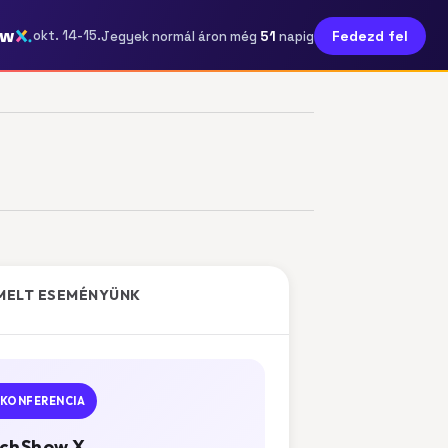
ow
51
okt. 14-15.
Fedezd fel
Jegyek normál áron még
napig
MELT ESEMÉNYÜNK
KONFERENCIA
chShow X.