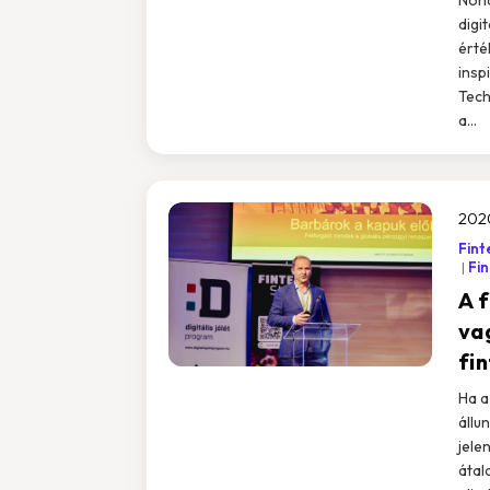
digi
érté
insp
Tech
a...
2020
Fint
Fi
A 
va
fi
Ha a
állu
jele
átal