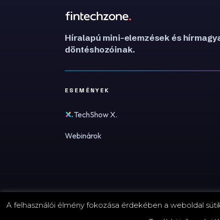
Híralapú mini-elemzések és hírmagya
döntéshozóinak.
ESEMÉNYEK
TechShow X.
Webinárok
A felhasználói élmény fokozása érdekében a weboldal sütike
© 2026 FinTechZone.hu - A FinTech Group Kft.