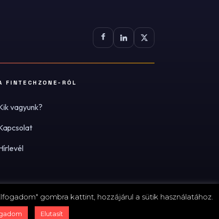
A FINTECHZONE-RÓL
Kik vagyunk?
Kapcsolat
Hírlevél
lfogadom" gombra kattint, hozzájárul a sütik használatához.
zum
·
Adatvédelmi tájékoztató (PDF)
·
Süti-beállítások
ogadom
Elutasít