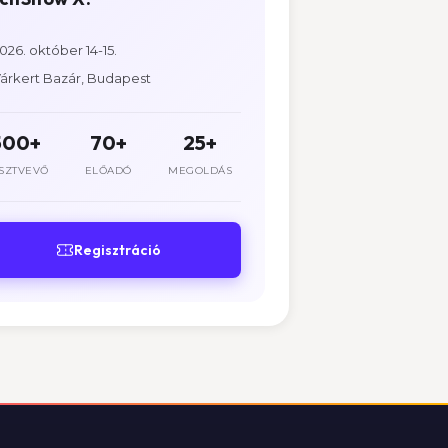
026. október 14-15.
árkert Bazár, Budapest
500+
70+
25+
SZTVEVŐ
ELŐADÓ
MEGOLDÁS
Regisztráció