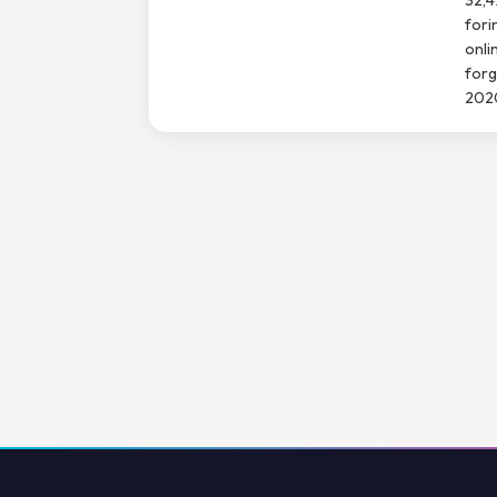
fori
onli
forg
2020