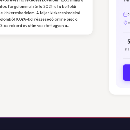
ntos forgalommal zárta 2021-et a belföldi
ne kiskereskedelem. A teljes kiskereskedelmi
2
alomból 10,4%-kal részesedő online piac a
V
-as rekord év után vesztett ugyan a...
RÉ