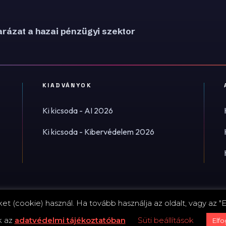
rázat a hazai pénzügyi szektor
KIADVÁNYOK
Ki kicsoda - AI 2026
Ki kicsoda - Kibervédelem 2026
t (cookie) használ. Ha tovább használja az oldalt, vagy az "E
Impress
k az
adatvédelmi tájékoztatóban
Süti beállítások
Elf