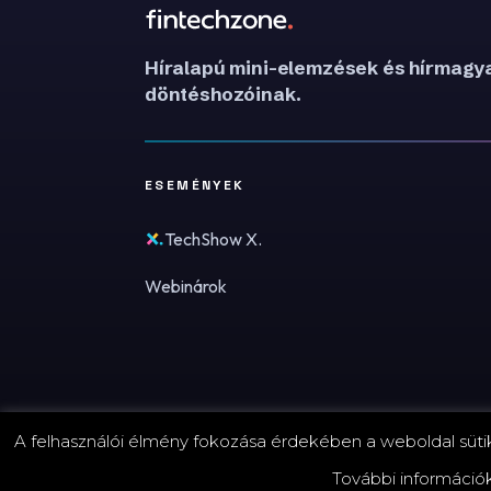
Híralapú mini-elemzések és hírmagya
döntéshozóinak.
ESEMÉNYEK
TechShow X.
Webinárok
A felhasználói élmény fokozása érdekében a weboldal sütike
© 2026 FinTechZone.hu - A FinTech Group Kft.
További információ