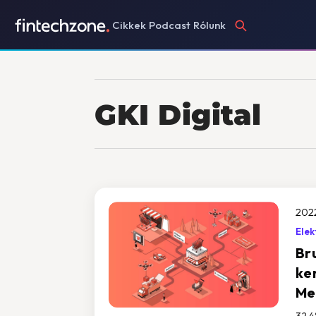
Cikkek
Podcast
Rólunk
GKI Digital
202
Elek
Bru
ke
Me
32,4