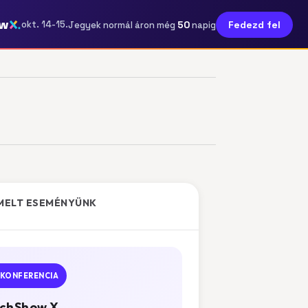
ow
50
okt. 14-15.
Fedezd fel
Jegyek normál áron még
napig
MELT ESEMÉNYÜNK
KONFERENCIA
chShow X.