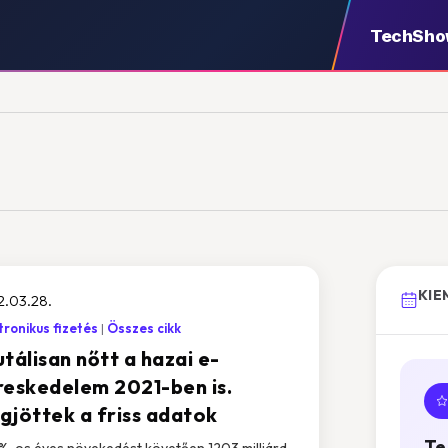
TechSh
KIE
2.03.28.
tronikus fizetés
Összes cikk
tálisan nőtt a hazai e-
reskedelem 2021-ben is.
gjöttek a friss adatok
Te
%-os éves növekedést követően 1203 milliárd