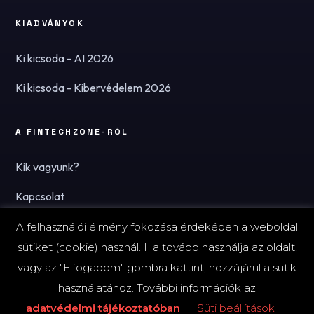
KIADVÁNYOK
Ki kicsoda - AI 2026
Ki kicsoda - Kibervédelem 2026
A FINTECHZONE-RÓL
Kik vagyunk?
Kapcsolat
Hírlevél
A felhasználói élmény fokozása érdekében a weboldal
sütiket (cookie) használ. Ha tovább használja az oldalt,
vagy az "Elfogadom" gombra kattint, hozzájárul a sütik
használatához. További információk az
© 2026 FinTechZone.hu - A FinTech Group Kft.
adatvédelmi tájékoztatóban
Süti beállítások