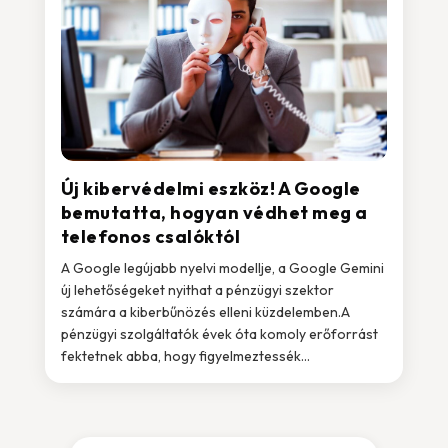
Új kibervédelmi eszköz! A Google
bemutatta, hogyan védhet meg a
telefonos csalóktól
A Google legújabb nyelvi modellje, a Google Gemini
új lehetőségeket nyithat a pénzügyi szektor
számára a kiberbűnözés elleni küzdelemben.A
pénzügyi szolgáltatók évek óta komoly erőforrást
fektetnek abba, hogy figyelmeztessék...