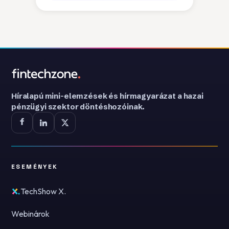
Híralapú mini-elemzések és hírmagyarázat a hazai
pénzügyi szektor döntéshozóinak.
ESEMÉNYEK
TechShow X.
Webinárok