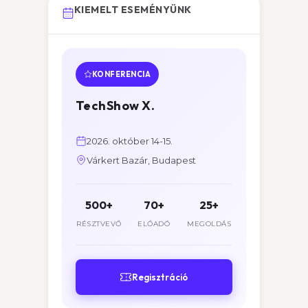
KIEMELT ESEMÉNYÜNK
KONFERENCIA
TechShow X.
2026. október 14-15.
Várkert Bazár, Budapest
500+
70+
25+
RÉSZTVEVŐ
ELŐADÓ
MEGOLDÁS
Regisztráció