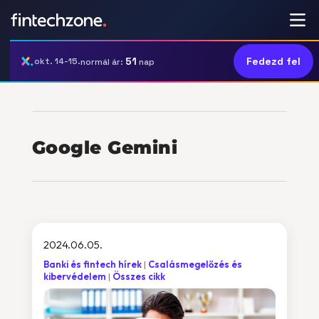
51
Fedezd fel
okt. 14-15.
normál ár:
nap
Google Gemini
2024.06.05.
Banki és fintech hírek
Csalásmegelőzés és
kibervédelem
Összes cikk