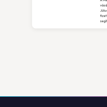
vásá
Júli
fize
segí