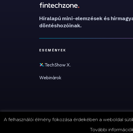
Híralapú mini-elemzések és hírmagya
döntéshozóinak.
ESEMÉNYEK
TechShow X.
Webinárok
A felhasználói élmény fokozása érdekében a weboldal sütike
© 2026 FinTechZone.hu - A FinTech Group Kft.
További információ