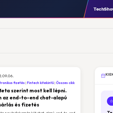
TechSh
KIE
2.09.06.
tronikus fizetés
Fintech kitekintő
Összes cikk
eta szerint most kell lépni.
n az end-to-end chat-alapú
árlás és fizetés
Te
ta a nyár folyamán két chat-alapú, end-to-end