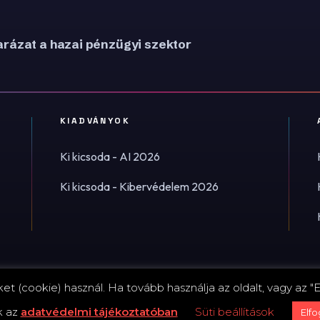
rázat a hazai pénzügyi szektor
KIADVÁNYOK
Ki kicsoda - AI 2026
Ki kicsoda - Kibervédelem 2026
t (cookie) használ. Ha tovább használja az oldalt, vagy az "E
Impress
k az
adatvédelmi tájékoztatóban
Süti beállítások
Elf