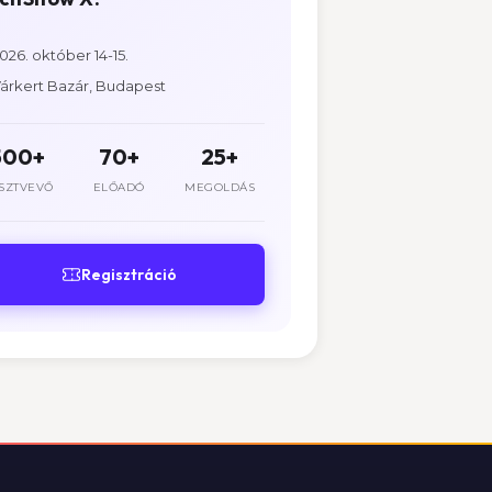
026. október 14-15.
árkert Bazár, Budapest
500+
70+
25+
SZTVEVŐ
ELŐADÓ
MEGOLDÁS
Regisztráció