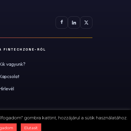
A FINTECHZONE-RÓL
Kik vagyunk?
Kapcsolat
Hírlevél
lfogadom" gombra kattint, hozzájárul a sütik használatához.
zum
·
Adatvédelmi tájékoztató (PDF)
·
Süti-beállítások
ogadom
Elutasít