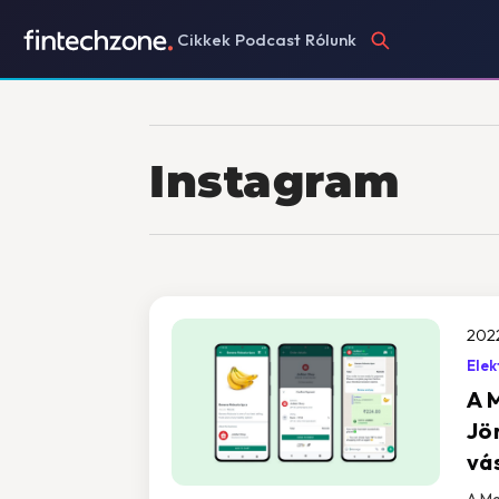
Cikkek
Podcast
Rólunk
Instagram
202
Elek
A M
Jö
vás
A Me