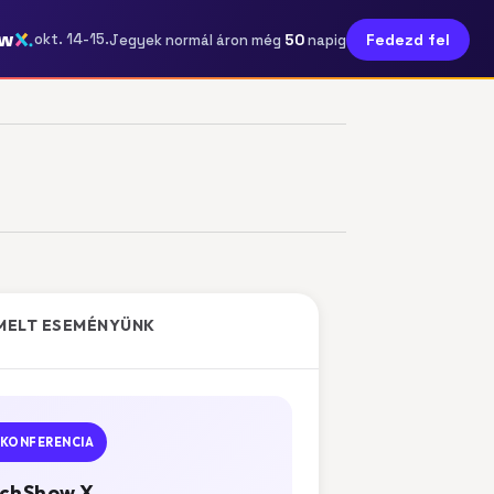
ow
50
okt. 14-15.
Fedezd fel
Jegyek normál áron még
napig
MELT ESEMÉNYÜNK
KONFERENCIA
chShow X.