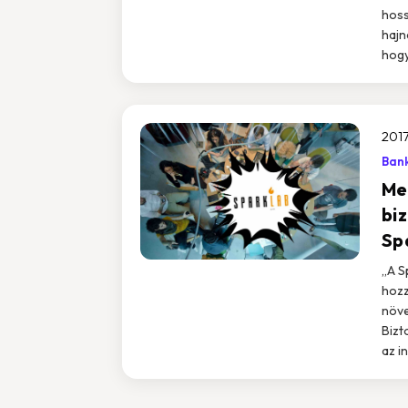
hoss
hajn
hogy
2017
Bank
Me
biz
Sp
„A S
hozz
növe
Bizt
az i