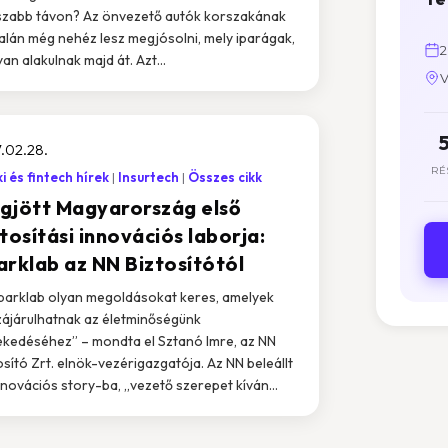
zabb távon? Az önvezető autók korszakának
alán még nehéz lesz megjósolni, mely iparágak,
2
an alakulnak majd át. Azt...
V
.02.28.
RÉ
i és fintech hírek
Insurtech
Összes cikk
gjött Magyarország első
tosítási innovációs laborja:
arklab az NN Biztosítótól
parklab olyan megoldásokat keres, amelyek
ájárulhatnak az életminőségünk
kedéséhez” – mondta el Sztanó Imre, az NN
osító Zrt. elnök-vezérigazgatója. Az NN beleállt
nnovációs story-ba, „vezető szerepet kíván...