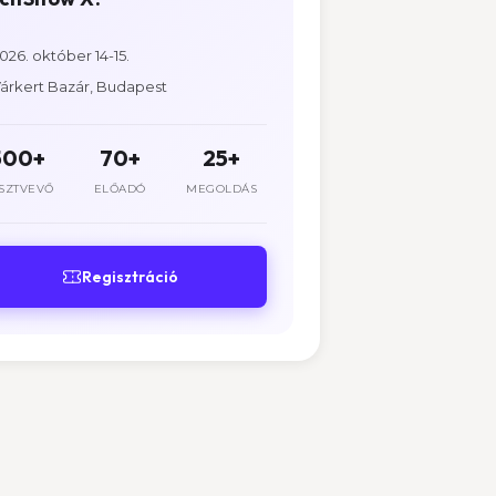
026. október 14-15.
árkert Bazár, Budapest
500+
70+
25+
SZTVEVŐ
ELŐADÓ
MEGOLDÁS
Regisztráció