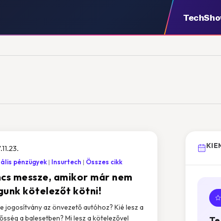
TechSh
KIE
.11.23.
tális pénzügyek
Insurtech
Összes cikk
ncs messze, amikor már nem
gunk kötelezőt kötni!
-e jogosítvány az önvezető autóhoz? Kié lesz a
lősség a balesetben? Mi lesz a kötelezővel
Te