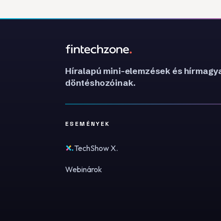
Híralapú mini-elemzések és hírmagya
döntéshozóinak.
ESEMÉNYEK
TechShow X.
Webinárok