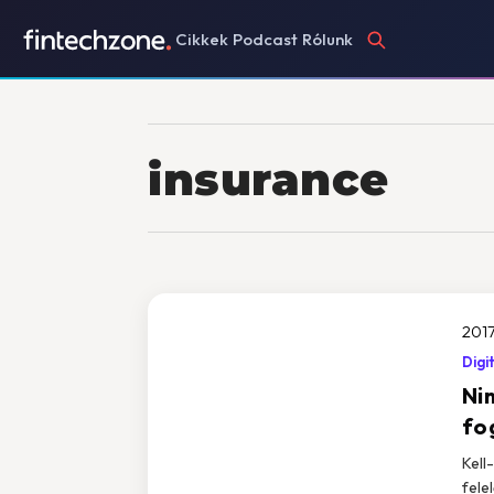
Cikkek
Podcast
Rólunk
insurance
2017
Digi
Ni
fo
Kell
fele