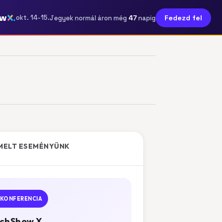
ow
47
okt. 14-15.
Fedezd fel
Jegyek normál áron még
napig
MELT ESEMÉNYÜNK
KONFERENCIA
chShow X.