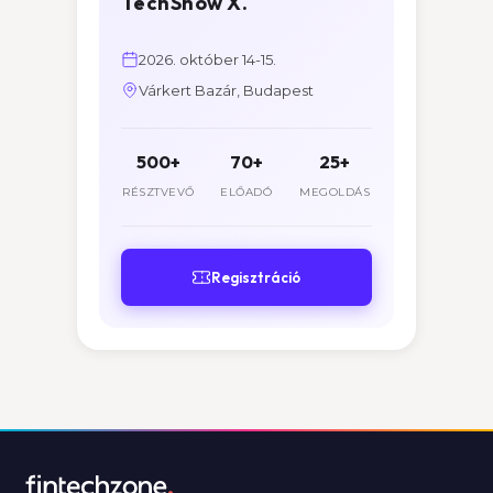
TechShow X.
2026. október 14-15.
Várkert Bazár, Budapest
500+
70+
25+
RÉSZTVEVŐ
ELŐADÓ
MEGOLDÁS
Regisztráció