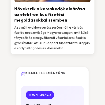
Növekszik a kereskedők elvárása
az elektronikus fizetési
megoldásokkal szemben
Az elmúlt években ugrásszerűen nőtt a kártyás
fizetés népszerűsége Magyarországon, amit külső
tényezők és a megváltozott vásárlói szokások is
gyorsítottak. Az OTP Csoport tapasztalatai alapján
a kártyaelfogadás és -használat...
KIEMELT ESEMÉNYÜNK
KONFERENCIA