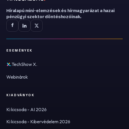
Híralapú mini-elemzések és hírmagyarázat a hazai
pénzügyi szektor döntéshozóinak.
ESEMÉNYEK
TechShow X.
Webinárok
KIADVÁNYOK
Ki kicsoda - AI 2026
Ki kicsoda - Kibervédelem 2026