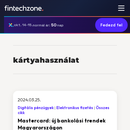
50
Fedezd fel
okt. 14-15.
normál ár:
nap
kártyahasználat
2024.03.25.
Digitális pénzügyek
Elektronikus fizetés
Összes
cikk
Mastercard: új bankolási trendek
Magyarországon