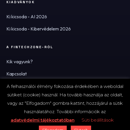
KIADVÁNYOK
Ki kicsoda - AI 2026
Ki kicsoda - Kibervédelem 2026
A FINTECHZONE-RÓL
Kik vagyunk?
Kapcsolat
Hírlevél
A felhasználói élmény fokozása érdekében a weboldal
sütiket (cookie) használ. Ha tovább használja az oldalt,
vagy az "Elfogadom" gombra kattint, hozzájárul a sütik
használatához. További információk az
© 2026 FinTechZone.hu - A FinTech Group Kft.
adatvédelmi tájékoztatóban
Süti beállítások
Impresszum
Adatvédelmi tájékoztató (PDF)
Süti-beállítások