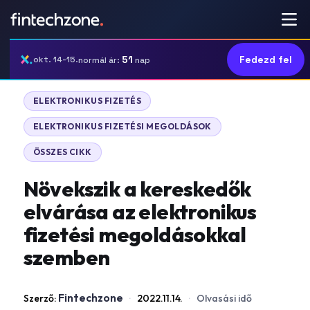
51
Fedezd fel
okt. 14-15.
normál ár:
nap
|
ELEKTRONIKUS FIZETÉS
|
ELEKTRONIKUS FIZETÉSI MEGOLDÁSOK
ÖSSZES CIKK
Növekszik a kereskedők
elvárása az elektronikus
fizetési megoldásokkal
szemben
Fintechzone
Szerző:
·
2022.11.14.
·
Olvasási idő