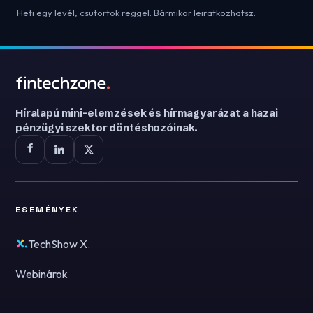
Heti egy levél, csütörtök reggel. Bármikor leiratkozhatsz.
Híralapú mini-elemzések és hírmagyarázat a hazai
pénzügyi szektor döntéshozóinak.
ESEMÉNYEK
TechShow X.
Webinárok