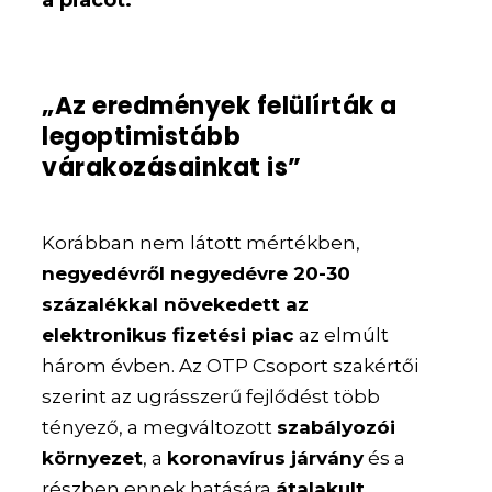
„Az eredmények felülírták a
legoptimistább
várakozásainkat is”
Korábban nem látott mértékben,
negyedévről negyedévre 20-30
százalékkal növekedett az
elektronikus fizetési piac
az elmúlt
három évben. Az OTP Csoport szakértői
szerint az ugrásszerű fejlődést több
tényező, a megváltozott
szabályozói
környezet
, a
koronavírus járvány
és a
részben ennek hatására
átalakult