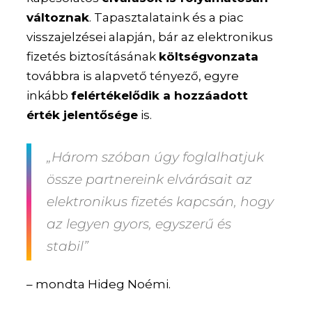
változnak
. Tapasztalataink és a piac
visszajelzései alapján, bár az elektronikus
fizetés biztosításának
költségvonzata
továbbra is alapvető tényező, egyre
inkább
felértékelődik a hozzáadott
érték jelentősége
is.
„Három szóban úgy foglalhatjuk
össze partnereink elvárásait az
elektronikus fizetés kapcsán, hogy
az legyen gyors, egyszerű és
stabil”
– mondta Hideg Noémi.