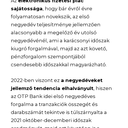
Az
elektronikus fizetési piac
sajátossága
, hogy bár évről évre
folyamatosan növekszik, az első
negyedév teljesítménye jellemzően
alacsonyabb a megelőző év utolsó
negyedévénél, ami a karácsonyi időszak
kiugró forgalmával, majd az azt követő,
pénzforgalom szempontjából
csendesebb időszakkal magyarázható.
2022-ben viszont ez
a negyedéveket
jellemző tendencia elhalványult
, hiszen
az OTP Bank idei első negyedéves
forgalma a tranzakciók összegét és
darabszámát tekintve is túlszárnyalta a
2021 október-decemberi időszak