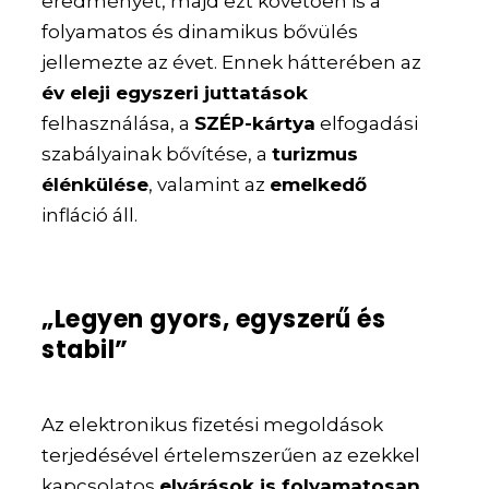
eredményét, majd ezt követően is a
folyamatos és dinamikus bővülés
jellemezte az évet. Ennek hátterében az
év eleji egyszeri juttatások
felhasználása, a
SZÉP-kártya
elfogadási
szabályainak bővítése, a
turizmus
élénkülése
, valamint az
emelkedő
infláció áll.
„Legyen gyors, egyszerű és
stabil”
Az elektronikus fizetési megoldások
terjedésével értelemszerűen az ezekkel
kapcsolatos
elvárások is folyamatosan