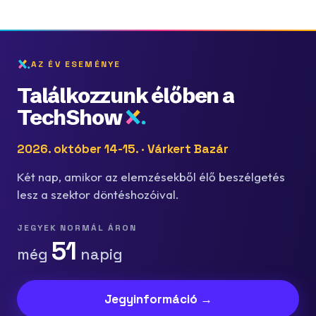
AZ ÉV ESEMÉNYE
Találkozzunk élőben a
TechShow
2026. október 14-15. · Várkert Bazár
Két nap, amikor az elemzésekből élő beszélgetés
lesz a szektor döntéshozóival.
JEGYEK NORMÁL ÁRON
51
még
napig
Jegyinformáció →