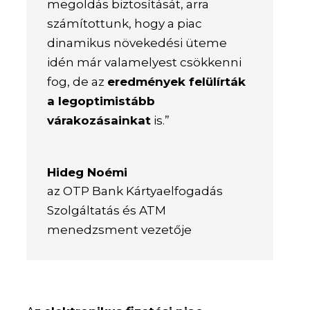
megoldás biztosítását, arra
számítottunk, hogy a piac
dinamikus növekedési üteme
idén már valamelyest csökkenni
fog, de az
eredmények felülírták
a legoptimistább
várakozásainkat
is.”
Hideg Noémi
az OTP Bank Kártyaelfogadás
Szolgáltatás és ATM
menedzsment vezetője