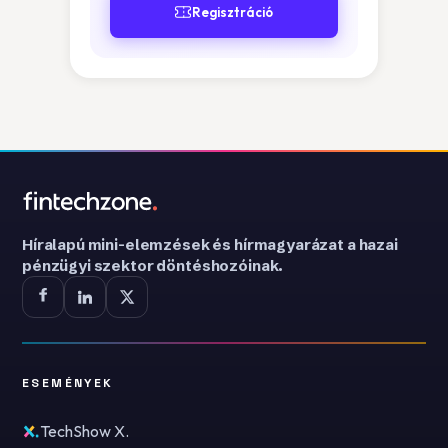
Regisztráció
Híralapú mini-elemzések és hírmagyarázat a hazai
pénzügyi szektor döntéshozóinak.
ESEMÉNYEK
TechShow X.