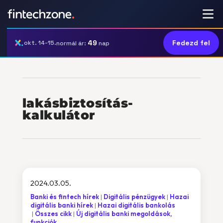
49
Fedezd fel
okt. 14-15.
normál ár:
nap
lakásbiztosítás-
kalkulátor
2024.03.05.
Banki és fintech hírek
Digitális pénzügyek
Hazai
digitális banki hírek
Hazai digitális bankolás
Összes cikk
Új digitális banki megoldások,
funkciók