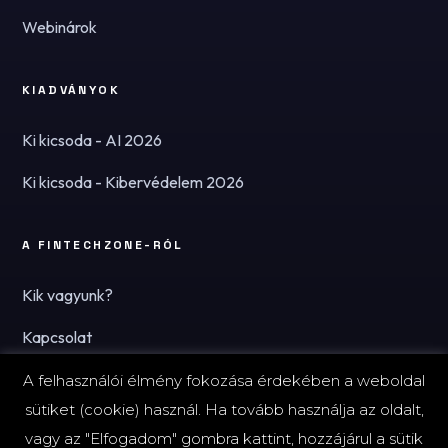
Webinárok
KIADVÁNYOK
Ki kicsoda - AI 2026
Ki kicsoda - Kibervédelem 2026
A FINTECHZONE-RÓL
Kik vagyunk?
Kapcsolat
Hírlevél
A felhasználói élmény fokozása érdekében a weboldal
sütiket (cookie) használ. Ha tovább használja az oldalt,
vagy az "Elfogadom" gombra kattint, hozzájárul a sütik