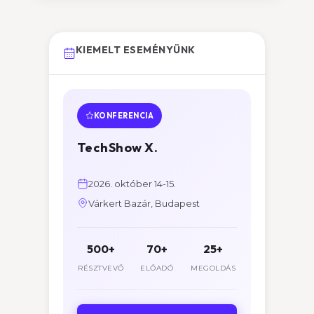
KIEMELT ESEMÉNYÜNK
KONFERENCIA
TechShow X.
2026. október 14-15.
Várkert Bazár, Budapest
500+
70+
25+
RÉSZTVEVŐ
ELŐADÓ
MEGOLDÁS