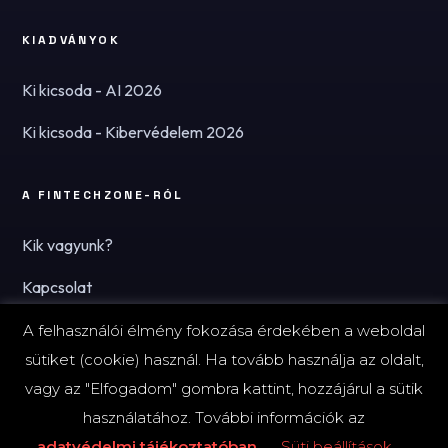
KIADVÁNYOK
Ki kicsoda - AI 2026
Ki kicsoda - Kibervédelem 2026
A FINTECHZONE-RÓL
Kik vagyunk?
Kapcsolat
Hírlevél
A felhasználói élmény fokozása érdekében a weboldal
sütiket (cookie) használ. Ha tovább használja az oldalt,
vagy az "Elfogadom" gombra kattint, hozzájárul a sütik
használatához. További információk az
© 2026 FinTechZone.hu - A FinTech Group Kft.
adatvédelmi tájékoztatóban
Süti beállítások