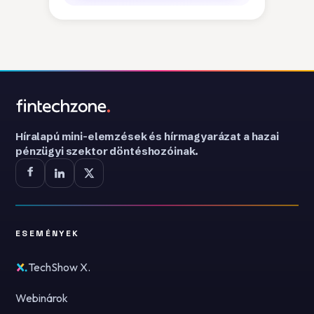
Híralapú mini-elemzések és hírmagyarázat a hazai
pénzügyi szektor döntéshozóinak.
ESEMÉNYEK
TechShow X.
Webinárok