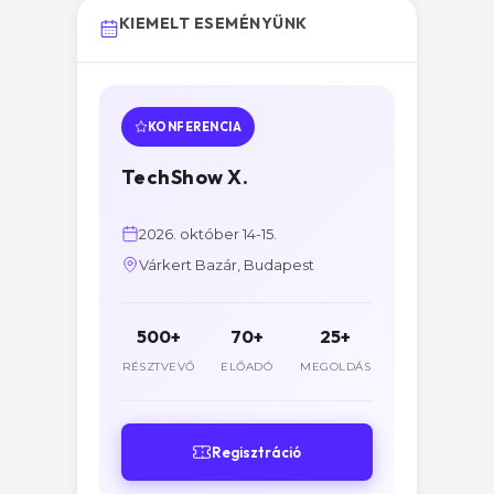
KIEMELT ESEMÉNYÜNK
KONFERENCIA
TechShow X.
2026. október 14-15.
Várkert Bazár, Budapest
500+
70+
25+
RÉSZTVEVŐ
ELŐADÓ
MEGOLDÁS
Regisztráció