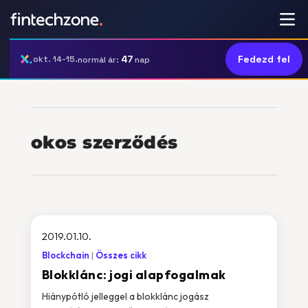
47
Fedezd fel
okt. 14-15.
normál ár:
nap
okos szerződés
2019.01.10.
Blockchain
Összes cikk
Blokklánc: jogi alapfogalmak
Hiánypótló jelleggel a blokklánc jogász