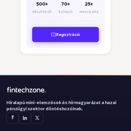
500+
70+
25+
RÉSZTVEVŐ
ELŐADÓ
MEGOLDÁS
Regisztráció
Híralapú mini-elemzések és hírmagyarázat a hazai
pénzügyi szektor döntéshozóinak.