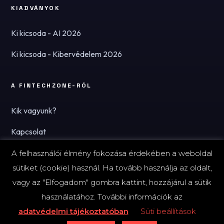
KIADVÁNYOK
Ki kicsoda - AI 2026
Ki kicsoda - Kibervédelem 2026
A FINTECHZONE-RÓL
Kik vagyunk?
Kapcsolat
Hírlevél
A felhasználói élmény fokozása érdekében a weboldal
sütiket (cookie) használ. Ha tovább használja az oldalt,
vagy az "Elfogadom" gombra kattint, hozzájárul a sütik
használatához. További információk az
© 2026 FinTechZone.hu - A FinTech Group Kft.
adatvédelmi tájékoztatóban
Süti beállítások
Impresszum
Adatvédelmi tájékoztató (PDF)
Süti-beállítások