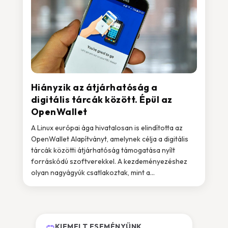
Hiányzik az átjárhatóság a
digitális tárcák között. Épül az
OpenWallet
A Linux európai ága hivatalosan is elindította az
OpenWallet Alapítványt, amelynek célja a digitális
tárcák közötti átjárhatóság támogatása nyílt
forráskódú szoftverekkel. A kezdeményezéshez
olyan nagyágyúk csatlakoztak, mint a...
KIEMELT ESEMÉNYÜNK