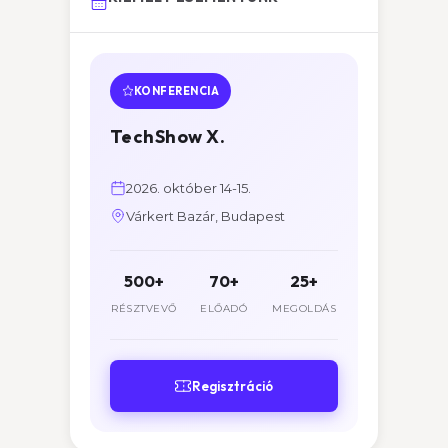
KONFERENCIA
TechShow X.
2026. október 14-15.
Várkert Bazár, Budapest
500+
70+
25+
RÉSZTVEVŐ
ELŐADÓ
MEGOLDÁS
Regisztráció