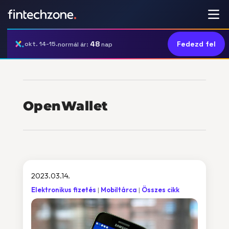
48
Fedezd fel
okt. 14-15.
normál ár:
nap
OpenWallet
2023.03.14.
Elektronikus fizetés
Mobiltárca
Összes cikk