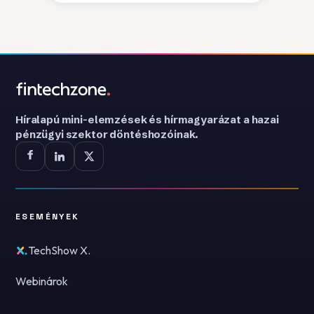
Híralapú mini-elemzések és hírmagyarázat a hazai
pénzügyi szektor döntéshozóinak.
ESEMÉNYEK
TechShow X.
Webinárok