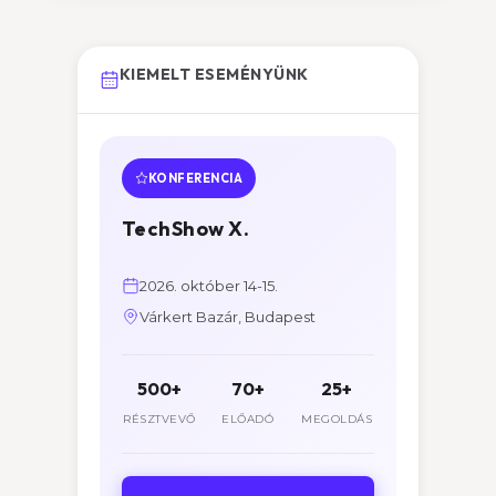
KIEMELT ESEMÉNYÜNK
KONFERENCIA
TechShow X.
2026. október 14-15.
Várkert Bazár, Budapest
500+
70+
25+
RÉSZTVEVŐ
ELŐADÓ
MEGOLDÁS