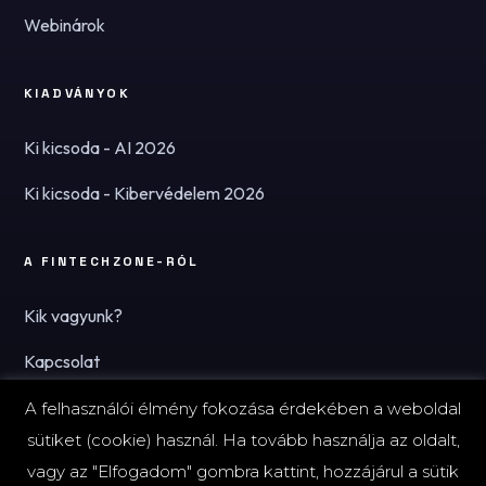
Webinárok
KIADVÁNYOK
Ki kicsoda - AI 2026
Ki kicsoda - Kibervédelem 2026
A FINTECHZONE-RÓL
Kik vagyunk?
Kapcsolat
Hírlevél
A felhasználói élmény fokozása érdekében a weboldal
sütiket (cookie) használ. Ha tovább használja az oldalt,
vagy az "Elfogadom" gombra kattint, hozzájárul a sütik