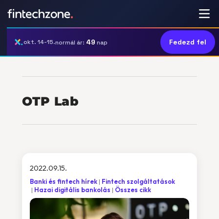
49
Fedezd fel
okt. 14-15.
normál ár:
nap
OTP Lab
2022.09.15.
Banki és fintech hírek
Fintech szolgáltatások
Hazai digitális bankolás
Összes cikk