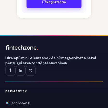
Regisztráció
Híralapú mini-elemzések és hírmagyarázat a hazai
pénzügyi szektor döntéshozóinak.
ESEMÉNYEK
TechShow X.