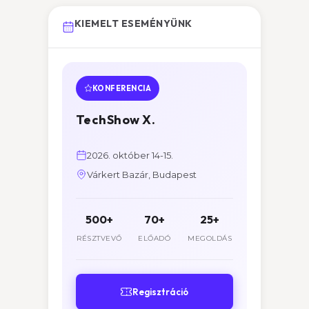
KIEMELT ESEMÉNYÜNK
KONFERENCIA
TechShow X.
2026. október 14-15.
Várkert Bazár, Budapest
500+
70+
25+
RÉSZTVEVŐ
ELŐADÓ
MEGOLDÁS
Regisztráció