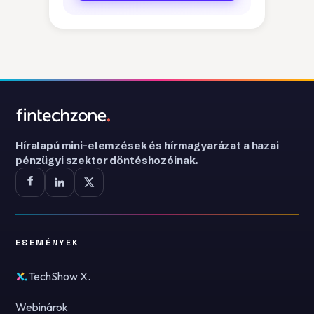
Híralapú mini-elemzések és hírmagyarázat a hazai
pénzügyi szektor döntéshozóinak.
ESEMÉNYEK
TechShow X.
Webinárok