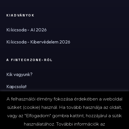
KIADVÁNYOK
Ki kicsoda - AI 2026
Ki kicsoda - Kibervédelem 2026
A FINTECHZONE-RÓL
Kik vagyunk?
Kapcsolat
Hírlevél
A felhasználói élmény fokozása érdekében a weboldal
sütiket (cookie) használ. Ha tovább használja az oldalt,
vagy az "Elfogadom" gombra kattint, hozzájárul a sütik
használatához. További információk az