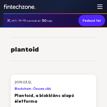
50
Fedezd fel
okt. 14-15.
normál ár:
nap
plantoid
2019.03.12.
Blockchain
Összes cikk
Plantoid, a blokklánc alapú
életforma