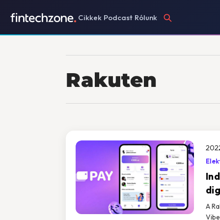
Cikkek
Podcast
Rólunk
Rakuten
202
Elek
Ind
dig
A Ra
Vibe