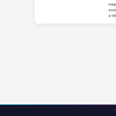
mego
szol
a Vi