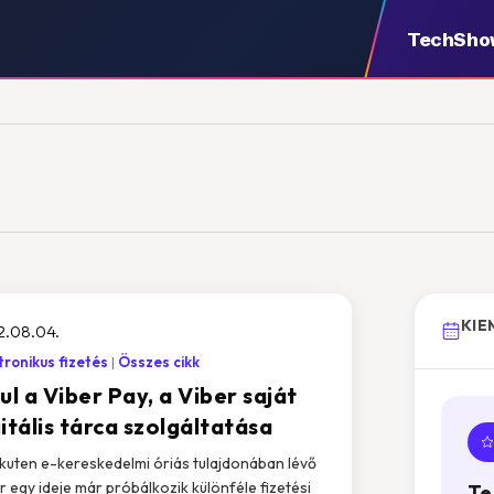
TechSho
KIE
2.08.04.
tronikus fizetés
Összes cikk
ul a Viber Pay, a Viber saját
itális tárca szolgáltatása
kuten e-kereskedelmi óriás tulajdonában lévő
r egy ideje már próbálkozik különféle fizetési
Te