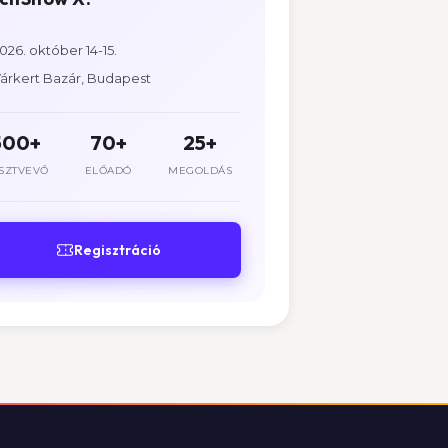
026. október 14-15.
árkert Bazár, Budapest
500+
70+
25+
SZTVEVŐ
ELŐADÓ
MEGOLDÁS
Regisztráció