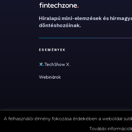
Híralapú mini-elemzések és hírmagya
döntéshozóinak.
ESEMÉNYEK
TechShow X.
Webinárok
A felhasználói élmény fokozása érdekében a weboldal sütike
© 2026 FinTechZone.hu - A FinTech Group Kft.
További információ