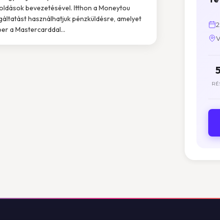
ldások bevezetésével. Itthon a Moneytou
gáltatást használhatjuk pénzküldésre, amelyet
2
ber a Mastercarddal...
V
RÉ