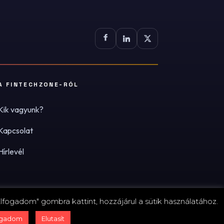
A FINTECHZONE-RÓL
Kik vagyunk?
Kapcsolat
Hírlevél
lfogadom" gombra kattint, hozzájárul a sütik használatához.
zum
·
Adatvédelmi tájékoztató (PDF)
·
Süti-beállítások
ogadom
Elutasít