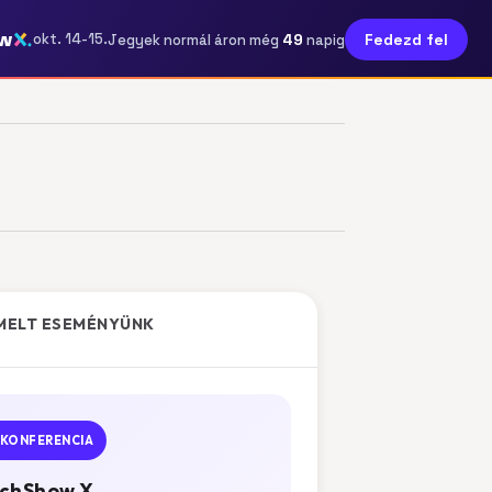
w
49
okt. 14-15.
Fedezd fel
Jegyek normál áron még
napig
MELT ESEMÉNYÜNK
KONFERENCIA
chShow X.