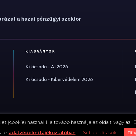
rázat a hazai pénzügyi szektor
KIADVÁNYOK
Ki kicsoda - AI 2026
Ki kicsoda - Kibervédelem 2026
t (cookie) használ. Ha tovább használja az oldalt, vagy az "E
Impress
k az
adatvédelmi tájékoztatóban
Süti beállítások
Elf