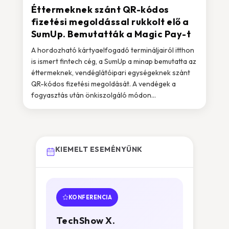
Éttermeknek szánt QR-kódos
fizetési megoldással rukkolt elő a
SumUp. Bemutatták a Magic Pay-t
A hordozható kártyaelfogadó termináljairól itthon
is ismert fintech cég, a SumUp a minap bemutatta az
éttermeknek, vendéglátóipari egységeknek szánt
QR-kódos fizetési megoldását. A vendégek a
fogyasztás után önkiszolgáló módon...
KIEMELT ESEMÉNYÜNK
KONFERENCIA
TechShow X.