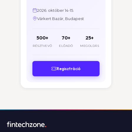
2026. október 14-15.
Várkert Bazár, Budapest
500+
70+
25+
RÉSZTVEVŐ
ELŐADÓ
MEGOLDÁS
Regisztráció