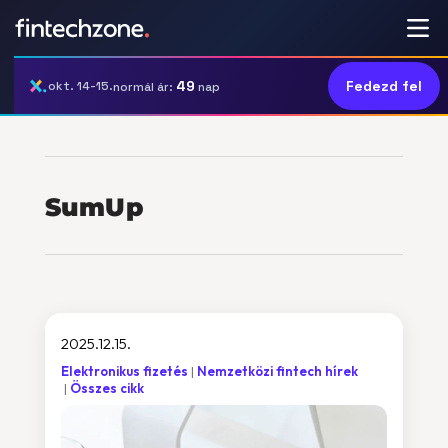
49
Fedezd fel
okt. 14-15.
normál ár:
nap
SumUp
2025.12.15.
Elektronikus fizetés
Nemzetközi fintech hírek
Összes cikk