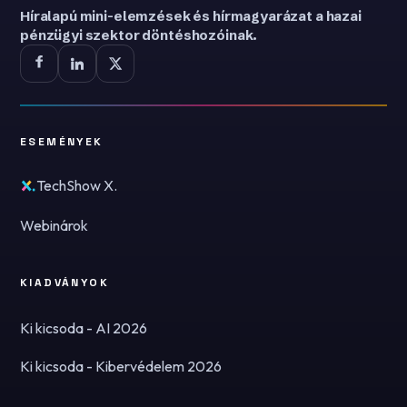
Híralapú mini-elemzések és hírmagyarázat a hazai
pénzügyi szektor döntéshozóinak.
ESEMÉNYEK
TechShow X.
Webinárok
KIADVÁNYOK
Ki kicsoda - AI 2026
Ki kicsoda - Kibervédelem 2026