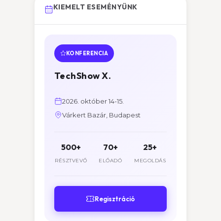
KIEMELT ESEMÉNYÜNK
KONFERENCIA
TechShow X.
2026. október 14-15.
Várkert Bazár, Budapest
500+
70+
25+
RÉSZTVEVŐ
ELŐADÓ
MEGOLDÁS
Regisztráció