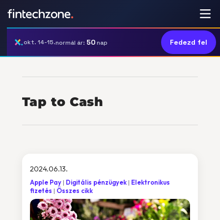
50
Fedezd fel
okt. 14-15.
normál ár:
nap
Tap to Cash
2024.06.13.
Apple Pay
Digitális pénzügyek
Elektronikus
fizetés
Összes cikk