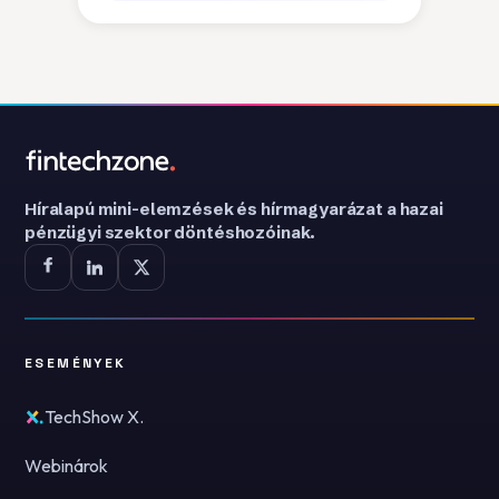
Híralapú mini-elemzések és hírmagyarázat a hazai
pénzügyi szektor döntéshozóinak.
ESEMÉNYEK
TechShow X.
Webinárok