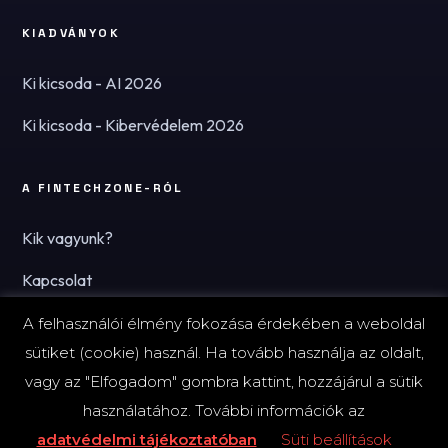
KIADVÁNYOK
Ki kicsoda - AI 2026
Ki kicsoda - Kibervédelem 2026
A FINTECHZONE-RÓL
Kik vagyunk?
Kapcsolat
Hírlevél
A felhasználói élmény fokozása érdekében a weboldal
sütiket (cookie) használ. Ha tovább használja az oldalt,
vagy az "Elfogadom" gombra kattint, hozzájárul a sütik
használatához. További információk az
© 2026 FinTechZone.hu - A FinTech Group Kft.
adatvédelmi tájékoztatóban
Süti beállítások