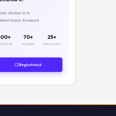
026. október 14-15.
árkert Bazár, Budapest
500+
70+
25+
SZTVEVŐ
ELŐADÓ
MEGOLDÁS
Regisztráció