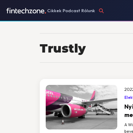
Cikkek
Podcast
Rólunk
Trustly
2022
Elek
Nyí
me
A Wi
beve