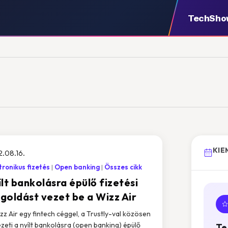
TechSho
KIE
.08.16.
tronikus fizetés
Open banking
Összes cikk
lt bankolásra épülő fizetési
goldást vezet be a Wizz Air
zz Air egy fintech céggel, a Trustly-val közösen
zeti a nyílt bankolásra (open banking) épülő
Te