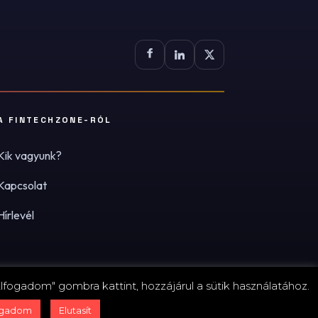
A FINTECHZONE-RÓL
Kik vagyunk?
Kapcsolat
Hírlevél
lfogadom" gombra kattint, hozzájárul a sütik használatához.
zum
·
Adatvédelmi tájékoztató (PDF)
·
Süti-beállítások
ogadom
Elutasít