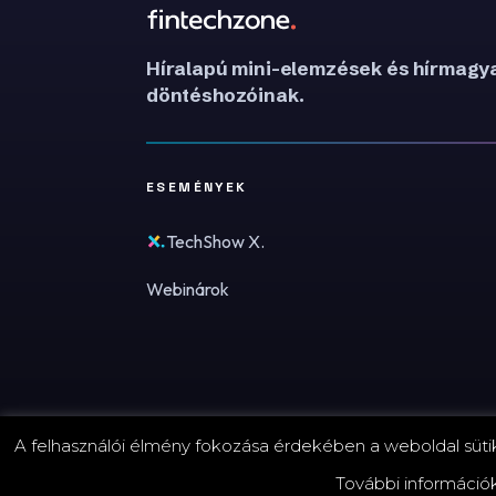
Híralapú mini-elemzések és hírmagya
döntéshozóinak.
ESEMÉNYEK
TechShow X.
Webinárok
A felhasználói élmény fokozása érdekében a weboldal sütike
© 2026 FinTechZone.hu - A FinTech Group Kft.
További információ