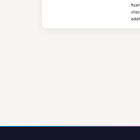
fize
utaz
adat