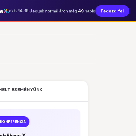
w
49
okt. 14-15.
Fedezd fel
Jegyek normál áron még
napig
MELT ESEMÉNYÜNK
KONFERENCIA
chShow X.