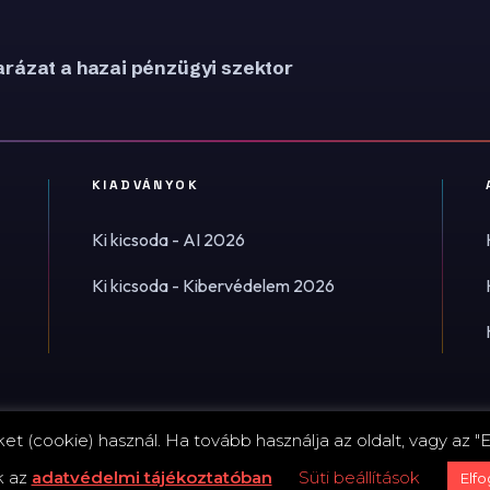
rázat a hazai pénzügyi szektor
KIADVÁNYOK
Ki kicsoda - AI 2026
Ki kicsoda - Kibervédelem 2026
t (cookie) használ. Ha tovább használja az oldalt, vagy az "E
Impress
k az
adatvédelmi tájékoztatóban
Süti beállítások
Elf