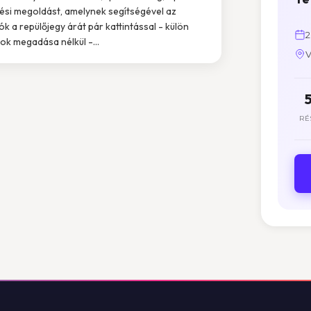
tési megoldást, amelynek segítségével az
ók a repülőjegy árát pár kattintással - külön
2
ok megadása nélkül -...
V
RÉ