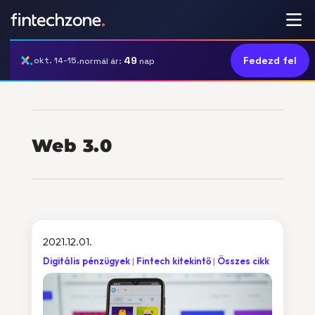
49
Fedezd fel
okt. 14-15.
normál ár:
nap
Web 3.0
2021.12.01.
Digitális pénzügyek
Fintech kitekintő
Összes cikk