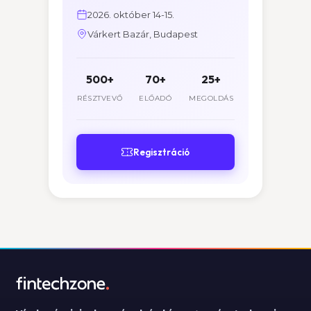
2026. október 14-15.
Várkert Bazár, Budapest
500+
70+
25+
RÉSZTVEVŐ
ELŐADÓ
MEGOLDÁS
Regisztráció