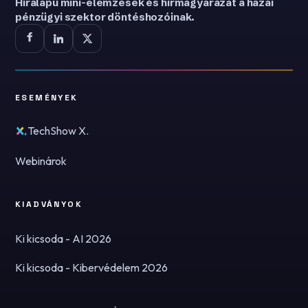
Híralapú mini-elemzések és hírmagyarázat a hazai
pénzügyi szektor döntéshozóinak.
ESEMÉNYEK
TechShow X.
Webinárok
KIADVÁNYOK
Ki kicsoda - AI 2026
Ki kicsoda - Kibervédelem 2026