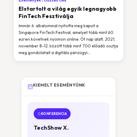
Események
Összes cikk
Elstartolt a világ egyik legnagyobb
FinTech Fesztiválja
Immár 6. alkalommal nyitotta meg kapuit a
Singapore FinTech Festival, amelyet több mint 60
ezren követnek nyomon online. Öt nap alatt, 2021.
november 8-12. között több mint 700 előadó osztja
meg gondolatait a digitális pénzügyi...
KIEMELT ESEMÉNYÜNK
KONFERENCIA
TechShow X.