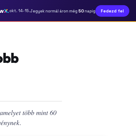
ow
50
okt. 14-15.
Fedezd fel
Jegyek normál áron még
napig
yobb
 amelyet több mint 60
vénynek.