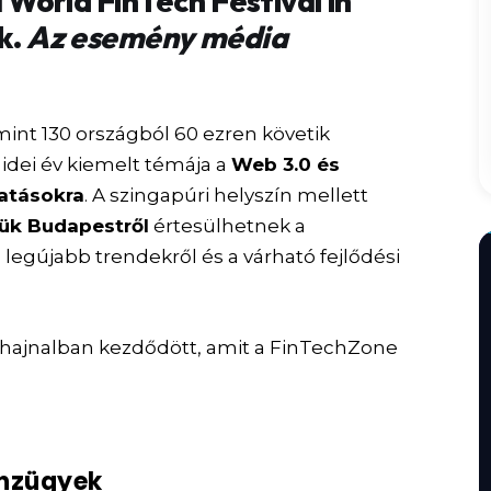
World FinTech Festival in
k.
Az esemény média
.
int 130 országból 60 ezren követik
idei év kiemelt témája a
Web 3.0 és
atásokra
. A szingapúri helyszín mellett
ztük Budapestről
értesülhetnek a
 legújabb trendekről és a várható fejlődési
hajnalban kezdődött, amit a FinTechZone
énzügyek