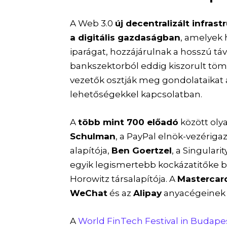
A Web 3.0
új decentralizált infrast
a digitális gazdaságban
, amelyek 
iparágat, hozzájárulnak a hosszú tá
bankszektorból eddig kiszorult töm
vezetők osztják meg gondolataikat a
lehetőségekkel kapcsolatban.
A
több mint 700 előadó
között oly
Schulman
, a PayPal elnök-vezériga
alapítója,
Ben Goertzel
, a Singulari
egyik legismertebb kockázatitőke 
Horowitz társalapítója. A
Mastercar
WeChat
és az
Alipay
anyacégeinek f
A
World FinTech Festival in Budape