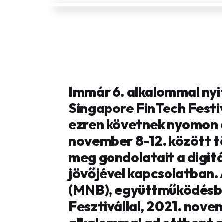
Immár 6. alkalommal nyi
Singapore FinTech Festi
ezren követnek nyomon o
november 8-12. között t
meg gondolatait a digit
jövőjével kapcsolatban
(MNB), együttműködésbe
Fesztivállal, 2021. nove