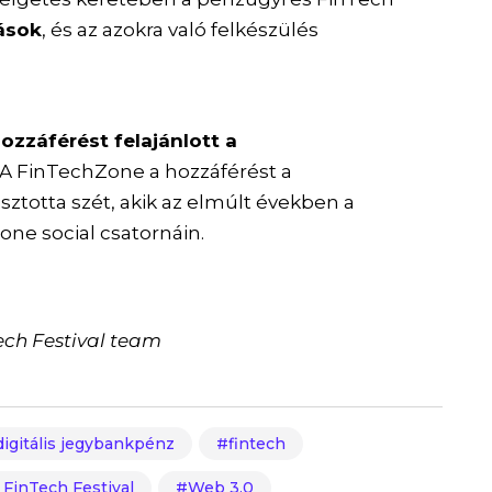
lások
, és az azokra való felkészülés
.
ozzáférést felajánlott a
! A FinTechZone a hozzáférést a
ztotta szét, akik az elmúlt években a
one social csatornáin.
ech Festival team
digitális jegybankpénz
fintech
 FinTech Festival
Web 3.0