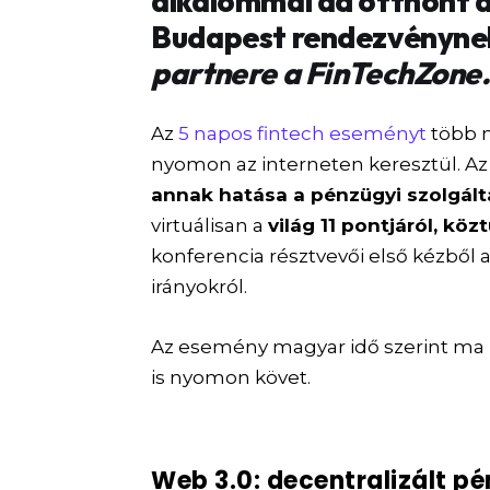
alkalommal ad otthont a 
Budapest rendezvényne
partnere a FinTechZone
Az
5 napos fintech eseményt
több m
nyomon az interneten keresztül. Az 
annak hatása a pénzügyi szolgált
virtuálisan a
világ 11 pontjáról, kö
konferencia résztvevői első kézből a
irányokról.
Az esemény magyar idő szerint ma 
is nyomon követ.
Web 3.0: decentralizált p