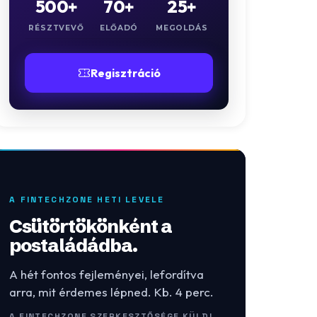
500+
70+
25+
RÉSZTVEVŐ
ELŐADÓ
MEGOLDÁS
Regisztráció
A FINTECHZONE HETI LEVELE
Csütörtökönként a
postaládádba.
A hét fontos fejleményei, lefordítva
arra, mit érdemes lépned. Kb. 4 perc.
A FINTECHZONE SZERKESZTŐSÉGE KÜLDI.