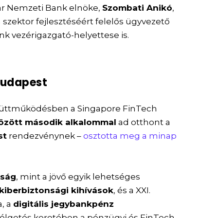
ar Nemzeti Bank elnöke,
Szombati Anikó
,
 szektor fejlesztéséért felelős ügyvezető
nk vezérigazgató-helyettese is.
 Budapest
yüttműködésben a Singapore FinTech
 között második alkalommal
ad otthont a
st
rendezvénynek –
osztotta meg a minap
aság
, mint a jövő egyik lehetséges
kiberbiztonsági kihívások
, és a XXI.
a, a
digitális jegybankpénz
zélgetés keretében a pénzügyi és FinTech