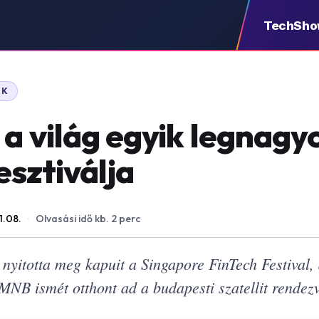
TechSh
KK
 a világ egyik legnag
esztiválja
1.08.
·
Olvasási idő kb. 2 perc
nyitotta meg kapuit a Singapore FinTech Festival,
MNB ismét otthont ad a budapesti szatellit rendez