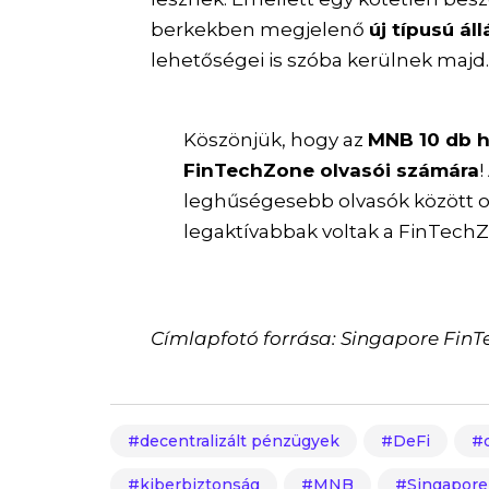
berkekben megjelenő
új típusú ál
lehetőségei is szóba kerülnek majd
Köszönjük, hogy az
MNB 10 db h
FinTechZone olvasói számára
leghűségesebb olvasók között os
legaktívabbak voltak a FinTechZ
Címlapfotó forrása: Singapore FinT
decentralizált pénzügyek
DeFi
kiberbiztonság
MNB
Singapore