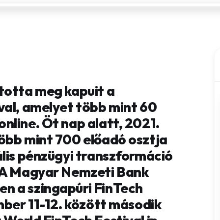
totta meg kapuit a
val, amelyet több mint 60
nline. Öt nap alatt, 2021.
öbb mint 700 előadó osztja
ális pénzügyi transzformáció
. A Magyar Nemzeti Bank
n a szingapúri FinTech
mber 11-12. között második