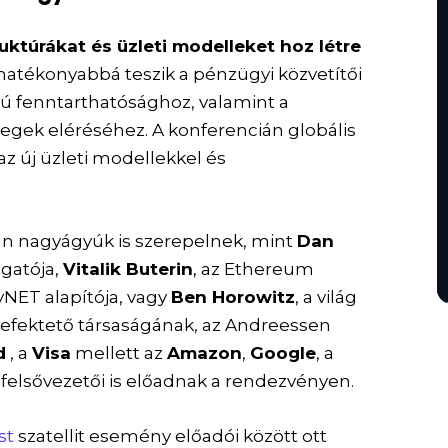
ruktúrákat és üzleti modelleket hoz létre
hatékonyabbá teszik a pénzügyi közvetítői
vú fenntarthatósághoz, valamint a
egek eléréséhez. A konferencián globális
z új üzleti modellekkel és
an nagyágyúk is szerepelnek, mint
Dan
zgatója,
Vitalik Buterin
, az Ethereum
tyNET alapítója, vagy
Ben Horowitz
, a világ
befektető társaságának, az Andreessen
d
, a
Visa
mellett az
Amazon
,
Google
, a
elsővezetői is előadnak a rendezvényen.
st
szatellit esemény előadói között ott