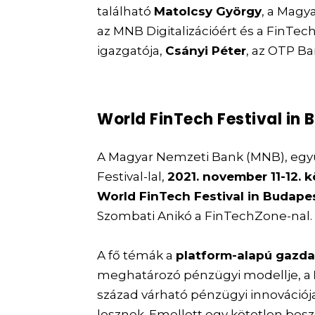
található
Matolcsy György
, a Magy
az MNB Digitalizációért és a FinTech
igazgatója,
Csányi Péter
, az OTP Ba
World FinTech Festival in
A Magyar Nemzeti Bank (MNB), eg
Festival-lal,
2021. november 11-12.
World FinTech Festival in Budape
Szombati Anikó a FinTechZone-nal.
A fő témák a
platform-alapú gazd
meghatározó pénzügyi modellje, a
század várható pénzügyi innovációj
lesznek. Emellett egy kötetlen bes