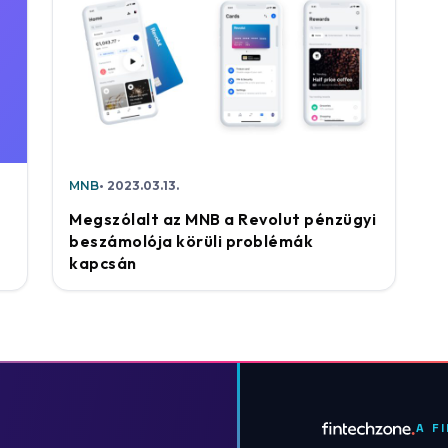
MNB
2023.03.13.
Megszólalt az MNB a Revolut pénzügyi
beszámolója körüli problémák
kapcsán
A F