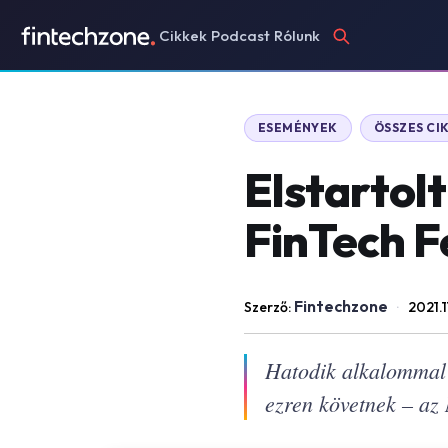
Cikkek
Podcast
Rólunk
ESEMÉNYEK
ÖSSZES CI
Elstartolt
FinTech F
Fintechzone
Szerző:
·
2021.1
Hatodik alkalommal 
ezren követnek – az 