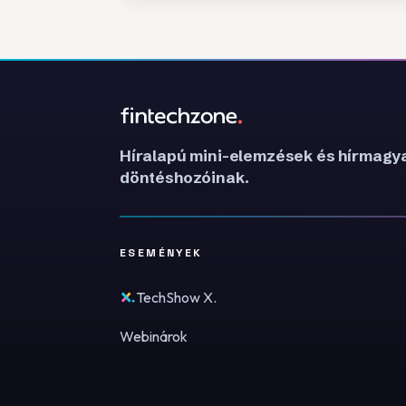
Híralapú mini-elemzések és hírmagya
döntéshozóinak.
ESEMÉNYEK
TechShow X.
Webinárok