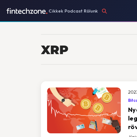
Cikkek
Podcast
Rólunk
XRP
202
Bitc
Ny
le
rö
Júni