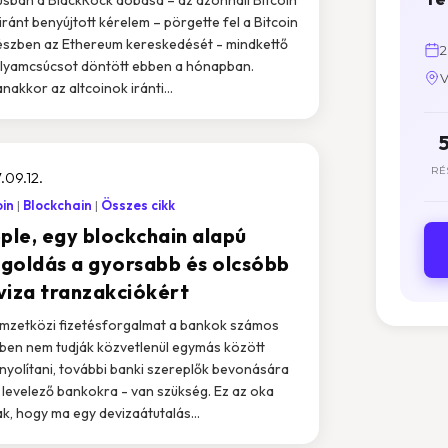
iránt benyújtott kérelem – pörgette fel a Bitcoin
észben az Ethereum kereskedését - mindkettő
2
lyamcsúcsot döntött ebben a hónapban.
V
nakkor az altcoinok iránti...
RÉ
.09.12.
oin
Blockchain
Összes cikk
pple, egy blockchain alapú
goldás a gyorsabb és olcsóbb
viza tranzakciókért
mzetközi fizetésforgalmat a bankok számos
ben nem tudják közvetlenül egymás között
nyolítani, további banki szereplők bevonására
. levelező bankokra - van szükség. Ez az oka
k, hogy ma egy devizaátutalás...