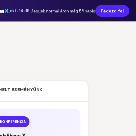
ow
51
okt. 14-15.
Fedezd fel
Jegyek normál áron még
napig
MELT ESEMÉNYÜNK
KONFERENCIA
chShow X.