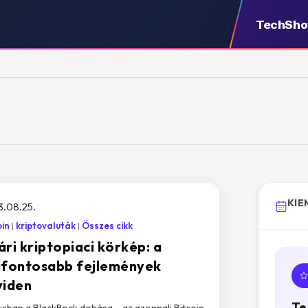
TechSh
KIE
3.08.25.
oin
kriptovaluták
Összes cikk
ári kriptopiaci körkép: a
gfontosabb fejlemények
viden
Te
usban a BlackRock dobása – az azonnali Bitcoin