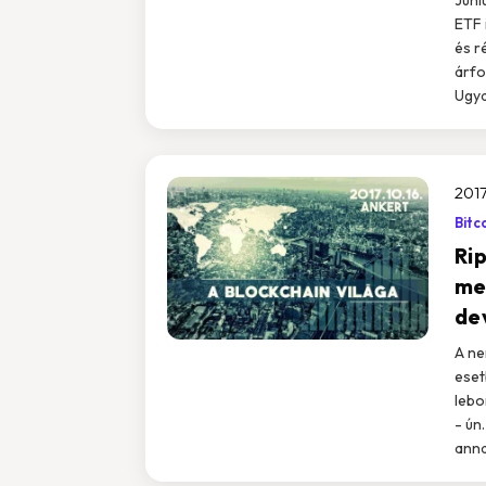
ETF 
és r
árfo
Ugya
2017
Bitc
Ri
me
de
A ne
eset
lebo
- ún
anna