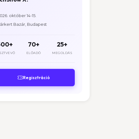
026. október 14-15.
árkert Bazár, Budapest
500+
70+
25+
SZTVEVŐ
ELŐADÓ
MEGOLDÁS
Regisztráció