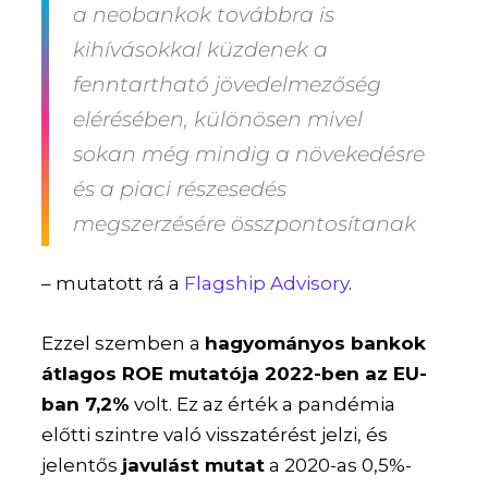
a neobankok továbbra is
kihívásokkal küzdenek a
fenntartható jövedelmezőség
elérésében, különösen mivel
sokan még mindig a növekedésre
és a piaci részesedés
megszerzésére összpontosítanak
– ​mutatott rá a
Flagship Advisory
.
Ezzel szemben a
hagyományos bankok
átlagos ROE mutatója 2022-ben az EU-
ban 7,2%
volt. Ez az érték a pandémia
előtti szintre való visszatérést jelzi, és
jelentős
javulást mutat
a 2020-as 0,5%-