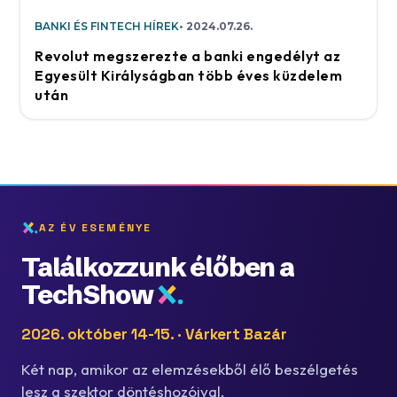
BANKI ÉS FINTECH HÍREK
2024.07.26.
Revolut megszerezte a banki engedélyt az
Egyesült Királyságban több éves küzdelem
után
AZ ÉV ESEMÉNYE
Találkozzunk élőben a
TechShow
2026. október 14-15. · Várkert Bazár
Két nap, amikor az elemzésekből élő beszélgetés
lesz a szektor döntéshozóival.