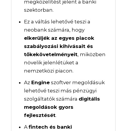
megközelítést jelent a banki
szektorban.
Ez a váltás lehetővé teszi a
neobank számára, hogy
elkerüljék az egyes piacok
szabályozási kihívásait és
tőkekövetelményeit
, miközben
növelik jelenlétüket a
nemzetközi piacon.
Az
Engine
szoftver megoldásuk
lehetővé teszi más pénzügyi
szolgáltatók számára
digitális
megoldások gyors
fejlesztését
.
A
fintech és banki