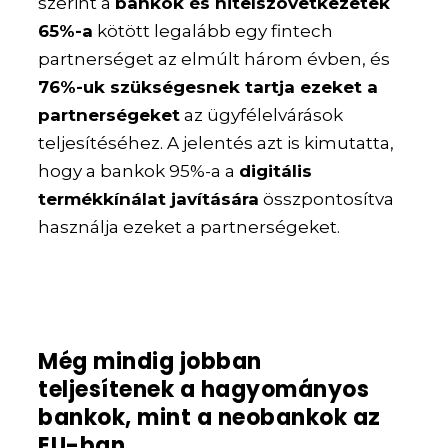
szerint a
bankok és hitelszövetkezetek
65%-a
kötött legalább egy fintech
partnerséget az elmúlt három évben, és
76%-uk szükségesnek tartja ezeket a
partnerségeket
az ügyfélelvárások
teljesítéséhez. A jelentés azt is kimutatta,
hogy a bankok 95%-a a
digitális
termékkínálat javítására
összpontosítva
használja ezeket a partnerségeket.
Még mindig jobban
teljesítenek a hagyományos
bankok, mint a neobankok az
EU-ban