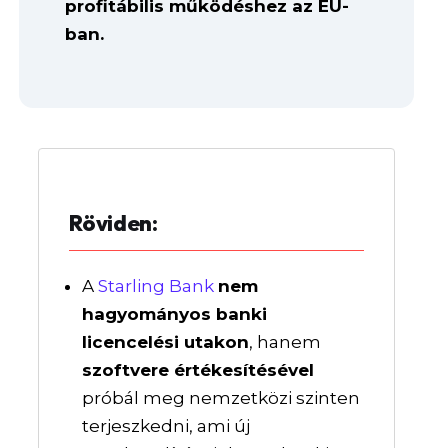
profitábilis működéshez az EU-
ban.
Röviden:
A
Starling Bank
nem
hagyományos banki
licencelési utakon
, hanem
szoftvere értékesítésével
próbál meg nemzetközi szinten
terjeszkedni, ami új