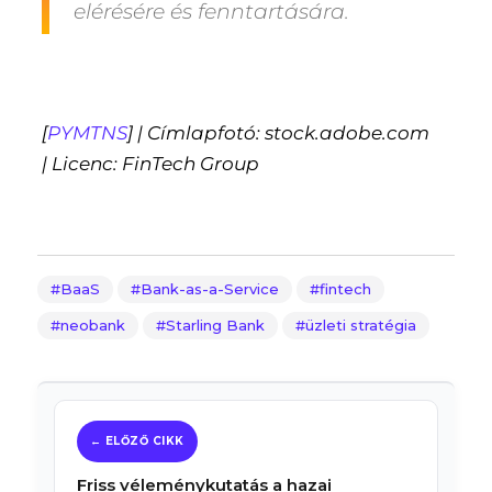
elérésére és fenntartására.
[
PYMTNS
] | Címlapfotó: stock.adobe.com
| Licenc: FinTech Group
BaaS
Bank-as-a-Service
fintech
neobank
Starling Bank
üzleti stratégia
Friss véleménykutatás a hazai