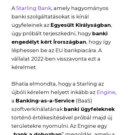
A
Starling Bank
, amely hagyományos
banki szolgáltatásokat is kínál
ügyfeleinek az
Egyesült Királyságban
,
úgy próbált terjeszkedni, hogy
banki
engedélyt kért Írországban
, hogy így
léphessen be az EU bankpiacára. A
vállalat 2022-ben visszavonta ezt a
kérelmet.
Bhatia elmondta, hogy a Starling az
újbóli kérelem helyett inkább az
Engine
,
a
Banking-as-a-Service
(BaaS)
szoftverkínálatának
banki ügyfeleknek
történő értékesítésével próbál majd új
területekre nyomulni. Az Engine egy
„
bank a dobozban
” megoldás, amely a