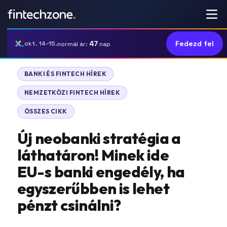
47
Fedezd fel
okt. 14-15.
normál ár:
nap
|
BANKI ÉS FINTECH HÍREK
|
NEMZETKÖZI FINTECH HÍREK
ÖSSZES CIKK
Új neobanki stratégia a
láthatáron! Minek ide
EU-s banki engedély, ha
egyszerűbben is lehet
pénzt csinálni?