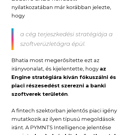
nyilatkozatában már korábban jelezte,
hogy
a cég terjeszkedési stratégiája a
szoftverüzletágra épül.
Bhatia most megerősítette ezt az
irányvonalat, és kijelentette, hogy
az
Engine stratégiára kíván fókuszálni és
piaci részesedést szerezni a banki
szoftverek területén
.
A fintech szektorban jelentős piaci igény
mutatkozik az ilyen típusú megoldások
iránt. A PYMNTS Intelligence jelentése