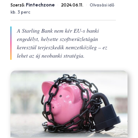
Fintechzone
Szerző:
·
2024.06.11.
·
Olvasási idő
kb. 3 perc
A Starling Bank nem kér EU-s banki
engedélyt, helyette szoftverüzletágán
keresztül terjeszkedik nemzetközileg – ez
lehet az új neobanki stratégia.