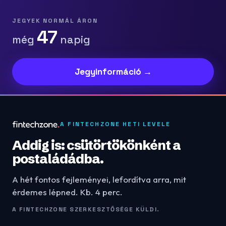
JEGYEK NORMÁL ÁRON
47
még
napig
Jegyinformáció →
A FINTECHZONE HETI LEVELE
Addig is: csütörtökönként a
postaládádba.
A hét fontos fejleményei, lefordítva arra, mit
érdemes lépned. Kb. 4 perc.
A FINTECHZONE SZERKESZTŐSÉGE KÜLDI.