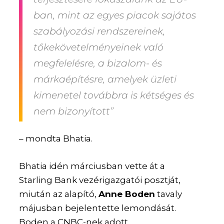
ban, mint az egyes piacok sajátos
szabályozási rendszereinek,
tőkekövetelményeinek való
megfelelésre, a bizalom- és
márkaépítésre, amelyek üzleti
kimenetel továbbra is kétséges és
nem bizonyított”
– mondta Bhatia.
Bhatia idén márciusban vette át a
Starling Bank vezérigazgatói posztját,
miután az alapító,
Anne Boden
tavaly
májusban bejelentette lemondását.
Boden a CNBC-nek adott