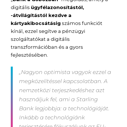
digitális
ügyfélazonosítástól,
-átvilágítástól kezdve a
kártyakibocsátásig
számos funkciót
kínál, ezzel segítve a pénzügyi
szolgáltatókat a digitális
transzformációban és a gyors
fejlesztésében.
„Nagyon optimista vagyok ezzel a
megközelítéssel kapcsolatban. A
nemzetközi terjeszkedéshez azt
használjuk fel, ami a Starling
Bank legjobbja: a
technológiáját
.
Inkább a technológiánk
terjesztésére fókuszálunk az EU-