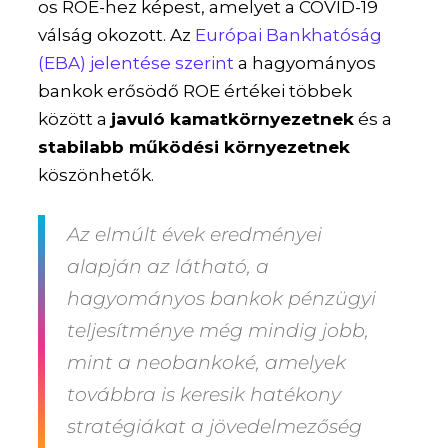
os ROE-hez képest, amelyet a COVID-19
válság okozott. Az
Európai Bankhatóság
(EBA) jelentése szerint
a hagyományos
bankok erősödő ROE értékei többek
között a
javuló kamatkörnyezetnek
és a
stabilabb működési környezetnek
köszönhetők​.
Az elmúlt évek eredményei
alapján az látható, a
hagyományos bankok pénzügyi
teljesítménye még mindig jobb,
mint a neobankoké, amelyek
továbbra is keresik hatékony
stratégiákat a jövedelmezőség