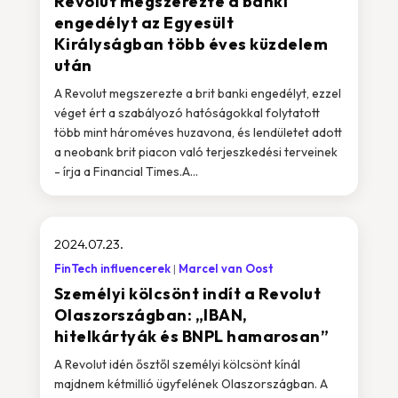
Revolut megszerezte a banki
engedélyt az Egyesült
Királyságban több éves küzdelem
után
A Revolut megszerezte a brit banki engedélyt, ezzel
véget ért a szabályozó hatóságokkal folytatott
több mint hároméves huzavona, és lendületet adott
a neobank brit piacon való terjeszkedési terveinek
- írja a Financial Times.A...
2024.07.23.
FinTech influencerek
Marcel van Oost
Személyi kölcsönt indít a Revolut
Olaszországban: „IBAN,
hitelkártyák és BNPL hamarosan”
A Revolut idén ősztől személyi kölcsönt kínál
majdnem kétmillió ügyfelének Olaszországban. A