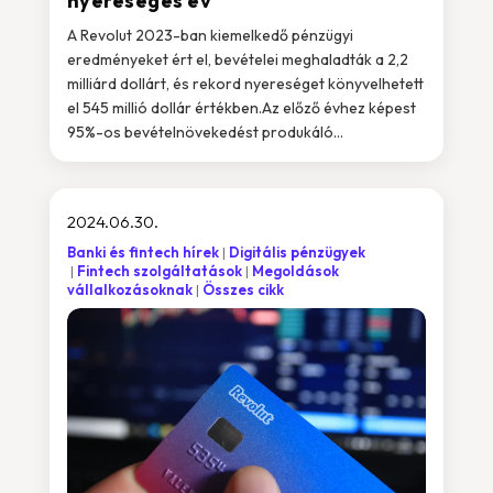
nyereséges év
A Revolut 2023-ban kiemelkedő pénzügyi
eredményeket ért el, bevételei meghaladták a 2,2
milliárd dollárt, és rekord nyereséget könyvelhetett
el 545 millió dollár értékben.Az előző évhez képest
95%-os bevételnövekedést produkáló...
2024.06.30.
Banki és fintech hírek
Digitális pénzügyek
Fintech szolgáltatások
Megoldások
vállalkozásoknak
Összes cikk