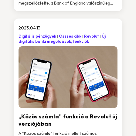
megszellőztette, a Bank of England valószínűleg...
2023.04.13.
Digitális pénzügyek
Összes cikk
Revolut
Új
digitális banki megoldások, funkciók
„Közös számla” funkció a Revolut új
verziójában
A "Közös számla" funkció mellett számos