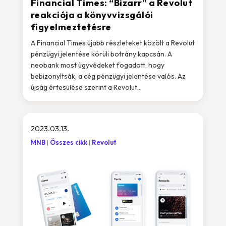
Financial Times: “Bizarr” a Revolut
reakciója a könyvvizsgálói
figyelmeztetésre
A Financial Times újabb részleteket közölt a Revolut
pénzügyi jelentése körüli botrány kapcsán. A
neobank most ügyvédeket fogadott, hogy
bebizonyítsák, a cég pénzügyi jelentése valós. Az
újság értesülése szerint a Revolut...
2023.03.13.
MNB
Összes cikk
Revolut