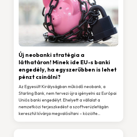
Új neobanki stratégia a
láthatáron! Minek ide EU-s banki
engedély, ha egyszerűbben is lehet
pénzt csinálni?
Az Egyesült Királyságban működő neobank, a
Starling Bank, nem tervezi újra igényelni az Európai
Uniós banki engedélyt. Ehelyett a vállalat a
nemzetközi terjeszkedést a szoftverüzletágán
keresztül kívánja megvalósítani – közölte...