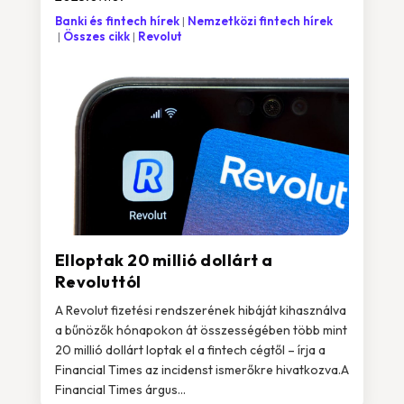
Banki és fintech hírek
Nemzetközi fintech hírek
Összes cikk
Revolut
Elloptak 20 millió dollárt a
Revoluttól
A Revolut fizetési rendszerének hibáját kihasználva
a bűnözők hónapokon át összességében több mint
20 millió dollárt loptak el a fintech cégtől – írja a
Financial Times az incidenst ismerőkre hivatkozva.A
Financial Times árgus...