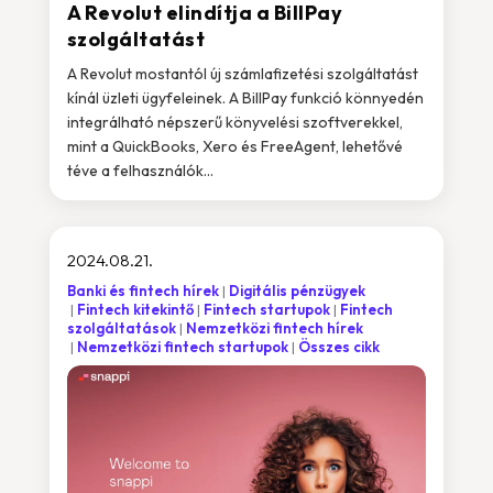
A Revolut elindítja a BillPay
szolgáltatást
A Revolut mostantól új számlafizetési szolgáltatást
kínál üzleti ügyfeleinek. A BillPay funkció könnyedén
integrálható népszerű könyvelési szoftverekkel,
mint a QuickBooks, Xero és FreeAgent, lehetővé
téve a felhasználók...
2024.08.21.
Banki és fintech hírek
Digitális pénzügyek
Fintech kitekintő
Fintech startupok
Fintech
szolgáltatások
Nemzetközi fintech hírek
Nemzetközi fintech startupok
Összes cikk