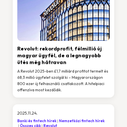
Revolut: rekordprofit, félmillió új
magyar ügyfél, de a legnagyobb
ütés még hátravan
A Revolut 2025-ben £1,7 milliárd profitot termelt és
68,3 millió ügyfelet szolgál ki – Magyarországon
800 ezer új felhasználó csatlakozott. A hitelpiaci
offenzíva most kezdődik.
2025.11.24.
Banki és fintech hírek
Nemzetközi fintech hírek
Összes cikk
Revolut