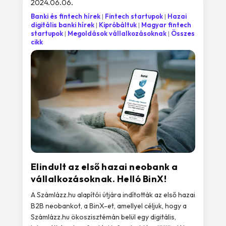
2024.06.06.
Banki és fintech hírek
Fintech startupok
Hazai
digitális banki hírek
Kipróbáltuk
Magyar fintech
startupok
Megoldások vállalkozásoknak
Összes
cikk
Elindult az első hazai neobank a
vállalkozásoknak. Helló BinX!
A Számlázz.hu alapítói útjára indították az első hazai
B2B neobankot, a BinX-et, amellyel céljuk, hogy a
Számlázz.hu ökoszisztémán belül egy digitális,