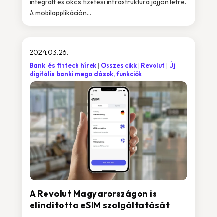
integrált és okos fizetési infrastruktúra jöjjön létre.
A mobilapplikáción...
2024.03.26.
Banki és fintech hírek
Összes cikk
Revolut
Új
digitális banki megoldások, funkciók
A Revolut Magyarországon is
elindította eSIM szolgáltatását