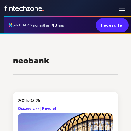
48
Fedezd fel
okt. 14-15.
normál ár:
nap
neobank
2026.03.25.
Összes cikk
Revolut