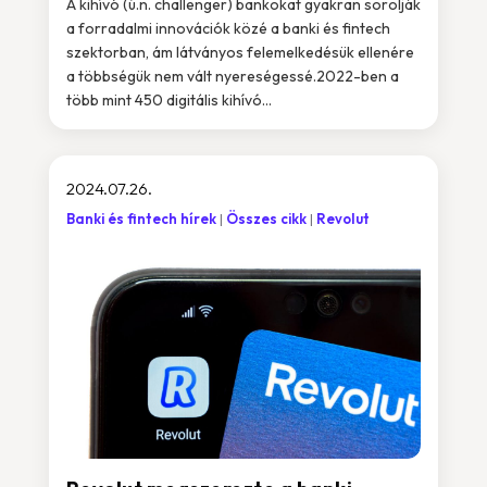
A kihívó (ú.n. challenger) bankokat gyakran sorolják
a forradalmi innovációk közé a banki és fintech
szektorban, ám látványos felemelkedésük ellenére
a többségük nem vált nyereségessé.2022-ben a
több mint 450 digitális kihívó...
2024.07.26.
Banki és fintech hírek
Összes cikk
Revolut