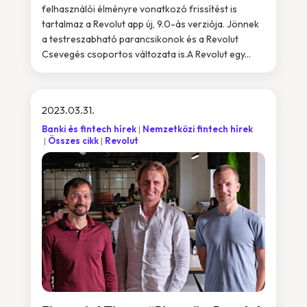
felhasználói élményre vonatkozó frissítést is
tartalmaz a Revolut app új, 9.0-ás verziója. Jönnek
a testreszabható parancsikonok és a Revolut
Csevegés csoportos változata is.A Revolut egy...
2023.03.31.
Banki és fintech hírek
Nemzetközi fintech hírek
Összes cikk
Revolut