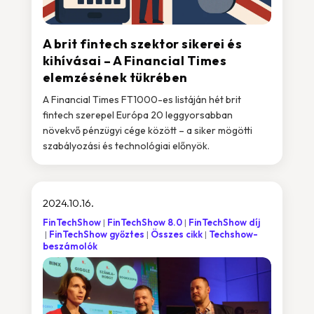
A brit fintech szektor sikerei és
kihívásai – A Financial Times
elemzésének tükrében
A Financial Times FT1000-es listáján hét brit
fintech szerepel Európa 20 leggyorsabban
növekvő pénzügyi cége között – a siker mögötti
szabályozási és technológiai előnyök.
2024.10.16.
FinTechShow
FinTechShow 8.0
FinTechShow díj
FinTechShow győztes
Összes cikk
Techshow-
beszámolók