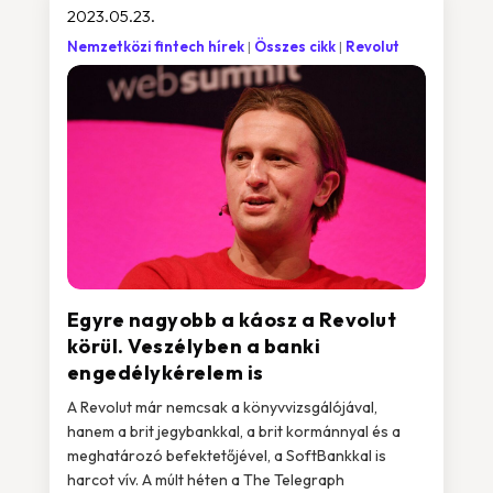
2023.05.23.
Nemzetközi fintech hírek
Összes cikk
Revolut
Egyre nagyobb a káosz a Revolut
körül. Veszélyben a banki
engedélykérelem is
A Revolut már nemcsak a könyvvizsgálójával,
hanem a brit jegybankkal, a brit kormánnyal és a
meghatározó befektetőjével, a SoftBankkal is
harcot vív. A múlt héten a The Telegraph