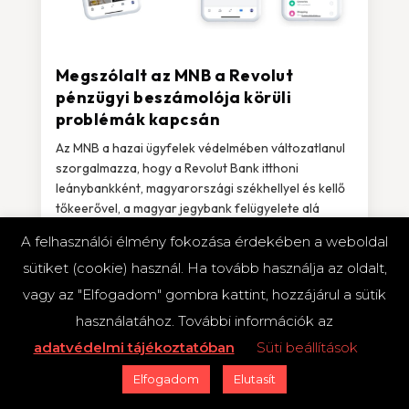
Megszólalt az MNB a Revolut
pénzügyi beszámolója körüli
problémák kapcsán
Az MNB a hazai ügyfelek védelmében változatlanul
szorgalmazza, hogy a Revolut Bank itthoni
leánybankként, magyarországi székhellyel és kellő
tőkeerővel, a magyar jegybank felügyelete alá
tartozó intézményként végezze...
A felhasználói élmény fokozása érdekében a weboldal
sütiket (cookie) használ. Ha tovább használja az oldalt,
vagy az "Elfogadom" gombra kattint, hozzájárul a sütik
2023.03.02.
használatához. További információk az
Fintech startupok
Nemzetközi fintech startupok
Összes cikk
Revolut
adatvédelmi tájékoztatóban
Süti beállítások
Elfogadom
Elutasít