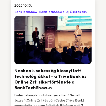
2025.10.10.
BankTechShow
BankTechShow 3.0
Összes cikk
Neobank-sebesség bizonyított
technológiákkal – a Trive Bank és
Online Zrt. sikertörténete a
BankTechShow-n
Fintech-tempó banki környezetben? Németh
József (Online Zrt.) és Jóri Csaba (Trive Bank)
megmutatta, hogyan építettek 18 hónap alatt 3