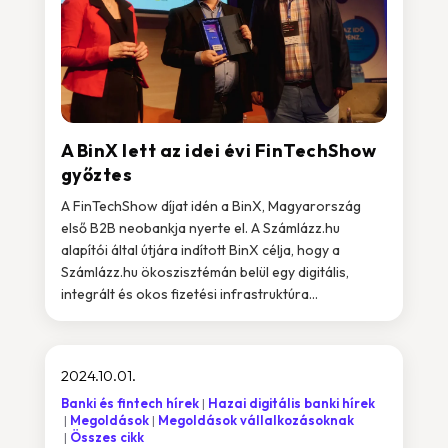
A BinX lett az idei évi FinTechShow
győztes
A FinTechShow díjat idén a BinX, Magyarország
első B2B neobankja nyerte el. A Számlázz.hu
alapítói által útjára indított BinX célja, hogy a
Számlázz.hu ökoszisztémán belül egy digitális,
integrált és okos fizetési infrastruktúra...
2024.10.01.
Banki és fintech hírek
Hazai digitális banki hírek
Megoldások
Megoldások vállalkozásoknak
Összes cikk