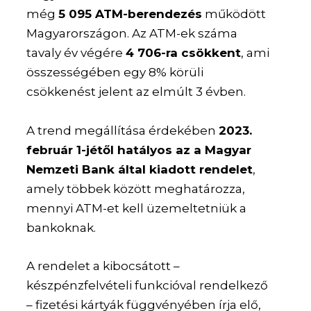
még
5 095 ATM-berendezés
működött
Magyarországon. Az ATM-ek száma
tavaly év végére
4 706-ra csökkent
, ami
összességében egy 8% körüli
csökkenést jelent az elmúlt 3 évben.
A trend megállítása érdekében
2023.
február 1-jétől hatályos az a Magyar
Nemzeti Bank által kiadott rendelet
,
amely többek között meghatározza,
mennyi ATM-et kell üzemeltetniük a
bankoknak.
A rendelet a kibocsátott –
készpénzfelvételi funkcióval rendelkező
– fizetési kártyák függvényében írja elő,