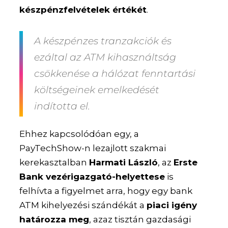
készpénzfelvételek értékét
.
A készpénzes tranzakciók és
ezáltal az ATM kihasználtság
csökkenése a hálózat fenntartási
költségeinek emelkedését
indította el.
Ehhez kapcsolódóan egy, a
PayTechShow-n lezajlott szakmai
kerekasztalban
Harmati László
, az
Erste
Bank vezérigazgató-helyettese
is
felhívta a figyelmet arra, hogy egy bank
ATM kihelyezési szándékát a
piaci igény
határozza meg
, azaz tisztán gazdasági