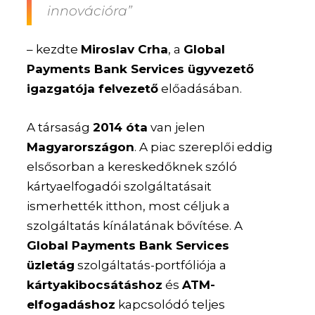
innovációra”
– kezdte
Miroslav Crha
, a
Global
Payments Bank Services ügyvezető
igazgatója felvezető
előadásában.
A társaság
2014 óta
van jelen
Magyarországon
. A piac szereplői eddig
elsősorban a kereskedőknek szóló
kártyaelfogadói szolgáltatásait
ismerhették itthon, most céljuk a
szolgáltatás kínálatának bővítése. A
Global Payments Bank Services
üzletág
szolgáltatás-portfóliója a
kártyakibocsátáshoz
és
ATM-
elfogadáshoz
kapcsolódó teljes