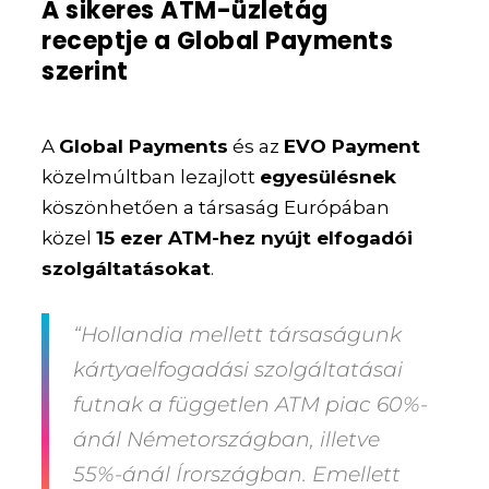
A sikeres ATM-üzletág
receptje a Global Payments
szerint
A
Global Payments
és az
EVO Payment
közelmúltban lezajlott
egyesülésnek
köszönhetően a társaság Európában
közel
15 ezer ATM-hez nyújt elfogadói
szolgáltatásokat
.
“Hollandia mellett társaságunk
kártyaelfogadási szolgáltatásai
futnak a független ATM piac 60%-
ánál Németországban, illetve
55%-ánál Írországban. Emellett