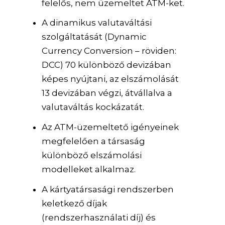
felelős, nem üzemeltet ATM-ket.
A dinamikus valutaváltási
szolgáltatását (Dynamic
Currency Conversion – röviden:
DCC) 70 különböző devizában
képes nyújtani, az elszámolását
13 devizában végzi, átvállalva a
valutaváltás kockázatát.
Az ATM-üzemeltető igényeinek
megfelelően a társaság
különböző elszámolási
modelleket alkalmaz.
A kártyatársasági rendszerben
keletkező díjak
(rendszerhasználati díj) és