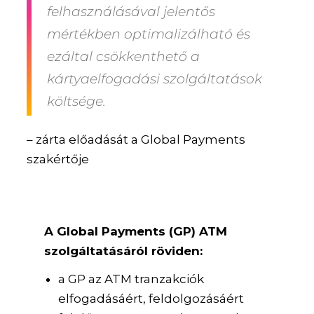
felhasználásával jelentős
mértékben
optimalizálható és
ezáltal csökkenthető a
kártyaelfogadási szolgáltatások
költsége
.
– zárta előadását a Global Payments
szakértője
A Global Payments (GP) ATM
szolgáltatásáról röviden:
a GP az ATM tranzakciók
elfogadásáért, feldolgozásáért