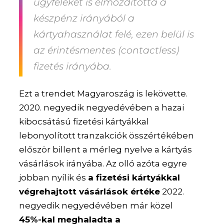
ügyfeleket is elmozdította a
készpénz irányából a
kártyahasználat felé
, ezen belül is
az érintésmentes (contactless)
fizetés irányába.
Ezt a trendet Magyaroszág is lekövette.
2020. negyedik negyedévében a hazai
kibocsátású fizetési kártyákkal
lebonyolított tranzakciók összértékében
először billent a mérleg nyelve a kártyás
vásárlások irányába. Az olló azóta egyre
jobban nyílik és
a fizetési kártyákkal
végrehajtott vásárlások értéke
2022.
negyedik negyedévében már közel
45%-kal meghaladta a