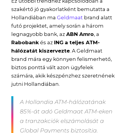
Ez utóbbi trendhez kapcsolódóan a
szakértő jó gyakorlatként bemutatta a
Hollandiában ma
Geldmaat
brand alatt
futó projektet, amely során a három
legnagyobb bank, az
ABN Amro
, a
Rabobank
és az
ING
a teljes ATM-
hálózatát kiszervezte
. A Geldmaat
brand mára egy könnyen felismerhető,
biztos ponttá vált azon ügyfelek
számára, akik készpénzhez szeretnének
jutni Hollandiában.
A Hollandia ATM-hálózatának
85%-át adó Geldmaat ATM-eken
a tranzakciók elszámolását a
Global Payments biztosítja.