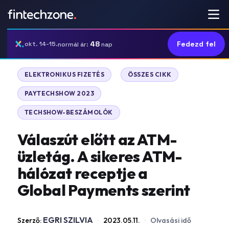
48
Fedezd fel
okt. 14-15.
normál ár:
nap
|
|
ELEKTRONIKUS FIZETÉS
ÖSSZES CIKK
|
PAYTECHSHOW 2023
TECHSHOW-BESZÁMOLÓK
Válaszút előtt az ATM-
üzletág. A sikeres ATM-
hálózat receptje a
Global Payments szerint
EGRI SZILVIA
Szerző:
·
2023.05.11.
·
Olvasási idő