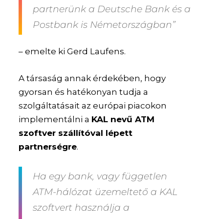
partnerünk a Deutsche Bank és a
Postbank is Németországban”
– emelte ki Gerd Laufens.
A társaság annak érdekében, hogy
gyorsan és hatékonyan tudja a
szolgáltatásait az európai piacokon
implementálni a
KAL nevű ATM
szoftver szállítóval lépett
partnerségre
.
Ha egy bank, vagy független
ATM-hálózat üzemeltető a KAL
szoftvert használja a