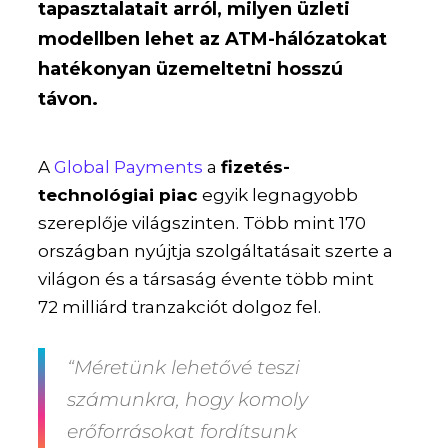
tapasztalatait arról, milyen üzleti
modellben lehet az ATM-hálózatokat
hatékonyan üzemeltetni hosszú
távon.
A
Global Payments
a
fizetés-
technológiai piac
egyik legnagyobb
szereplője világszinten. Több mint 170
országban nyújtja szolgáltatásait szerte a
világon és a társaság évente több mint
72 milliárd tranzakciót dolgoz fel.
“Méretünk lehetővé teszi
számunkra, hogy komoly
erőforrásokat fordítsunk