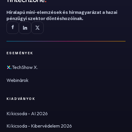
Híralapú mini-elemzések és hírmagyarázat a hazai
pénzügyi szektor döntéshozóinak.
ESEMÉNYEK
TechShow X.
Webinárok
KIADVÁNYOK
Ki kicsoda - AI 2026
Ki kicsoda - Kibervédelem 2026