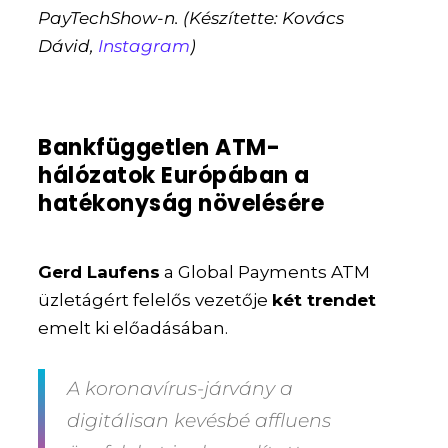
PayTechShow-n. (Készítette: Kovács
Dávid,
Instagram
)
Bankfüggetlen ATM-
hálózatok Európában a
hatékonyság növelésére
Gerd Laufens
a Global Payments ATM
üzletágért felelős vezetője
két trendet
emelt ki előadásában.
A koronavírus-járvány a
digitálisan kevésbé affluens