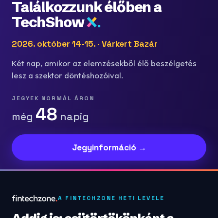
Találkozzunk élőben a
TechShow
2026. október 14-15. · Várkert Bazár
Két nap, amikor az elemzésekből élő beszélgetés
lesz a szektor döntéshozóival.
JEGYEK NORMÁL ÁRON
48
még
napig
Jegyinformáció →
A FINTECHZONE HETI LEVELE