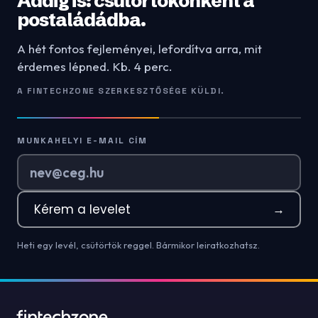
Addig is: csütörtökönként a
postaládádba.
A hét fontos fejleményei, lefordítva arra, mit
érdemes lépned. Kb. 4 perc.
A FINTECHZONE SZERKESZTŐSÉGE KÜLDI.
MUNKAHELYI E-MAIL CÍM
Kérem a levelet
→
Heti egy levél, csütörtök reggel. Bármikor leiratkozhatsz.