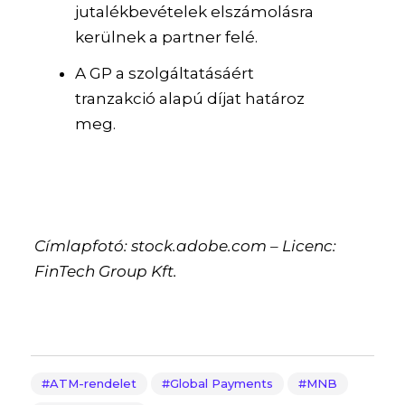
jutalékbevételek elszámolásra
kerülnek a partner felé.
A GP a szolgáltatásáért
tranzakció alapú díjat határoz
meg.
Címlapfotó: stock.adobe.com – Licenc:
FinTech Group Kft.
ATM-rendelet
Global Payments
MNB