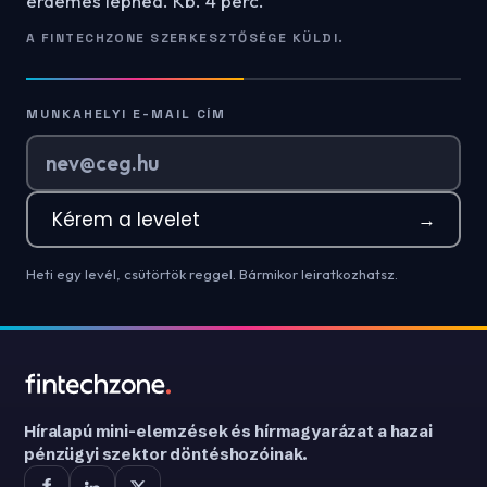
érdemes lépned. Kb. 4 perc.
A FINTECHZONE SZERKESZTŐSÉGE KÜLDI.
MUNKAHELYI E-MAIL CÍM
Kérem a levelet
→
Heti egy levél, csütörtök reggel. Bármikor leiratkozhatsz.
Híralapú mini-elemzések és hírmagyarázat a hazai
pénzügyi szektor döntéshozóinak.