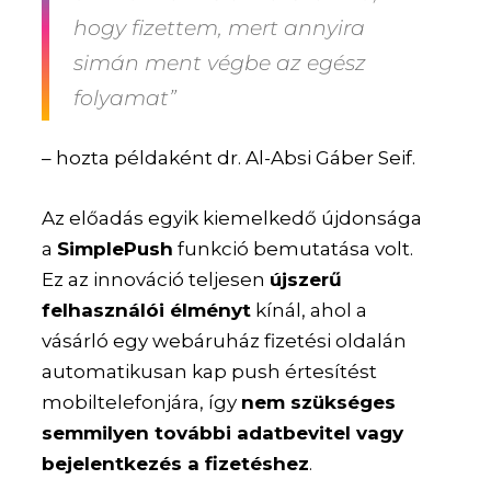
hogy fizettem, mert annyira
simán ment végbe az egész
folyamat”
– hozta példaként dr. Al-Absi Gáber Seif.
Az előadás egyik kiemelkedő újdonsága
a
SimplePush
funkció bemutatása volt.
Ez az innováció teljesen
újszerű
felhasználói élményt
kínál, ahol a
vásárló egy webáruház fizetési oldalán
automatikusan kap push értesítést
mobiltelefonjára, így
nem szükséges
semmilyen további adatbevitel vagy
bejelentkezés a fizetéshez
.