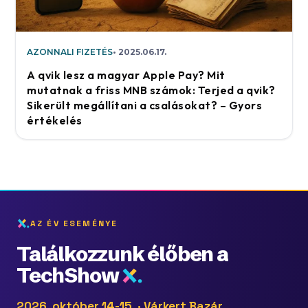
AZONNALI FIZETÉS
2025.06.17.
A qvik lesz a magyar Apple Pay? Mit
mutatnak a friss MNB számok: Terjed a qvik?
Sikerült megállítani a csalásokat? – Gyors
értékelés
AZ ÉV ESEMÉNYE
Találkozzunk élőben a
TechShow
2026. október 14-15. · Várkert Bazár