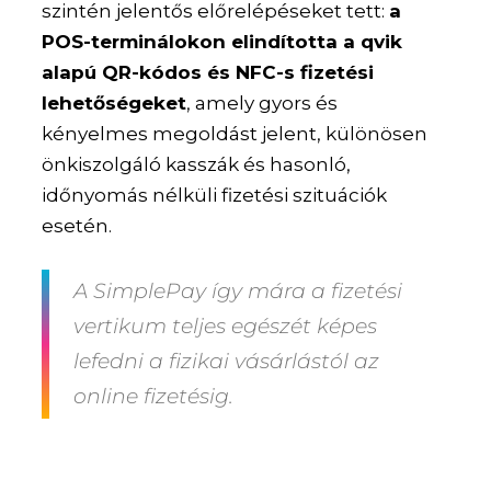
szintén jelentős előrelépéseket tett:
a
POS-terminálokon elindította a qvik
alapú QR-kódos és NFC-s fizetési
lehetőségeket
, amely gyors és
kényelmes megoldást jelent, különösen
önkiszolgáló kasszák és hasonló,
időnyomás nélküli fizetési szituációk
esetén.
A SimplePay így mára a fizetési
vertikum teljes egészét képes
lefedni a fizikai vásárlástól az
online fizetésig.