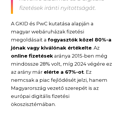
fizetések iránti nyitottságát.
A GKID és PwC kutatása alapján a
magyar webáruházak fizetési
megoldásait a
fogyasztók közel 80%-a
jónak vagy kiválónak értékelte
. Az
online fizetések
aránya 2015-ben még
mindössze 28% volt, míg 2024 végére ez
az arány már
elérte a 67%-ot
. Ez
nemcsak a piac fejlődését jelzi, hanem
Magyarország vezető szerepét is az
európai digitális fizetési
ökoszisztémában.