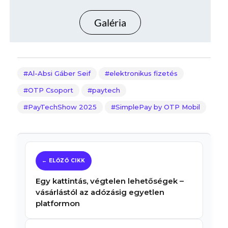
Galéria
Al-Absi Gáber Seif
elektronikus fizetés
OTP Csoport
paytech
PayTechShow 2025
SimplePay by OTP Mobil
Egy kattintás, végtelen lehetőségek –
vásárlástól az adózásig egyetlen
platformon