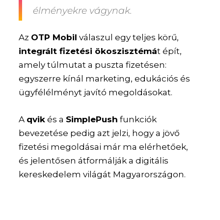
élményekre vágynak.
Az
OTP Mobil
válaszul egy teljes körű,
integrált fizetési ökoszisztémá
t épít,
amely túlmutat a puszta fizetésen:
egyszerre kínál marketing, edukációs és
ügyfélélményt javító megoldásokat.
A
qvik
és a
SimplePush
funkciók
bevezetése pedig azt jelzi, hogy a jövő
fizetési megoldásai már ma elérhetőek,
és jelentősen átformálják a digitális
kereskedelem világát Magyarországon.