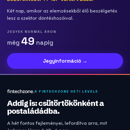
Két nap, amikor az elemzésekből élő beszélgetés
lesz a szektor döntéshozóival.
JEGYEK NORMÁL ÁRON
49
még
napig
Jegyinformáció →
A FINTECHZONE HETI LEVELE
Addig is: csütörtökönként a
postaládádba.
A hét fontos fejleményei, lefordítva arra, mit