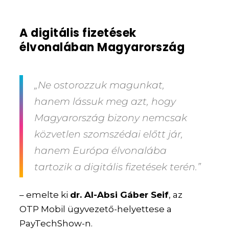
A digitális fizetések
élvonalában Magyarország
„Ne ostorozzuk magunkat,
hanem lássuk meg azt, hogy
Magyarország bizony nemcsak
közvetlen szomszédai előtt jár,
hanem Európa élvonalába
tartozik a digitális fizetések terén.”
– emelte ki
dr. Al-Absi Gáber Seif
, az
OTP Mobil ügyvezető-helyettese a
PayTechShow-n.