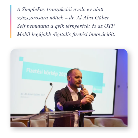
A SimplePay tranzakciói nyolc év alatt
százszorosára nőttek – dr. Al-Absi Gáber
Seif bemutatta a qvik térnyerését és az OTP
Mobil legújabb digitális fizetési innovációit.