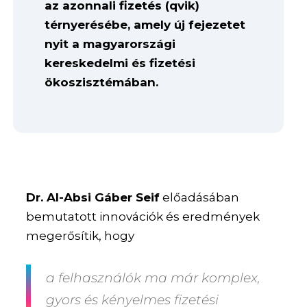
az azonnali fizetés (qvik)
térnyerésébe, amely új fejezetet
nyit a magyarországi
kereskedelmi és fizetési
ökoszisztémában.
Dr. Al-Absi Gáber Seif
előadásában
bemutatott innovációk és eredmények
megerősítik, hogy
a felhasználók ma már komplex,
gyors és kényelmes fizetési