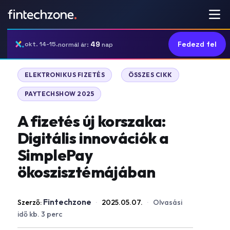
49
Fedezd fel
okt. 14-15.
normál ár:
nap
|
|
ELEKTRONIKUS FIZETÉS
ÖSSZES CIKK
PAYTECHSHOW 2025
A fizetés új korszaka:
Digitális innovációk a
SimplePay
ökoszisztémájában
Fintechzone
Szerző:
·
2025.05.07.
·
Olvasási
idő kb. 3 perc