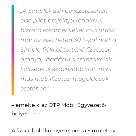
„A SimplePush bevezetésének
első pilot projektjei rendkívül
biztató eredményeket mutattak:
már az első héten
30%-kal nőtt a
Simple-fiókkal történő fizetések
aránya
, ráadásul a
tranzakciók
költsége is kedvezőbb
volt, mint
más mobilfizetési megoldások
esetében”
– emelte ki az OTP Mobil ügyvezető-
helyettese.
A fizikai bolti környezetben a SimplePay