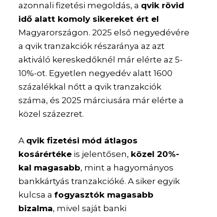
azonnali fizetési megoldás, a
qvik rövid
idő alatt komoly sikereket ért el
Magyarországon. 2025 első negyedévére
a qvik tranzakciók részaránya az azt
aktiváló kereskedőknél már elérte az 5-
10%-ot. Egyetlen negyedév alatt 1600
százalékkal nőtt a qvik tranzakciók
száma, és 2025 márciusára már elérte a
közel százezret.
A
qvik fizetési mód átlagos
kosárértéke
is jelentősen,
közel 20%-
kal magasabb
, mint a hagyományos
bankkártyás tranzakcióké. A siker egyik
kulcsa a
fogyasztók magasabb
bizalma
, mivel saját banki