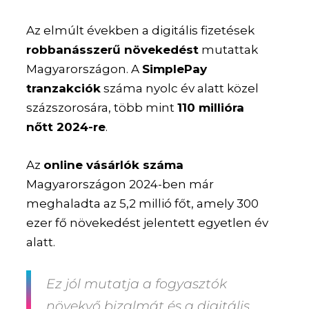
Az elmúlt években a digitális fizetések
robbanásszerű növekedést
mutattak
Magyarországon. A
SimplePay
tranzakciók
száma nyolc év alatt közel
százszorosára, több mint
110 millióra
nőtt 2024-re
.
Az
online vásárlók száma
Magyarországon 2024-ben már
meghaladta az 5,2 millió főt, amely 300
ezer fő növekedést jelentett egyetlen év
alatt.
Ez jól mutatja a fogyasztók
növekvő bizalmát és a digitális