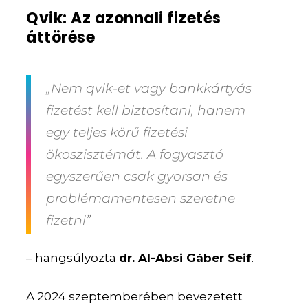
Qvik: Az azonnali fizetés
áttörése
„Nem qvik-et vagy bankkártyás
fizetést kell biztosítani, hanem
egy teljes körű fizetési
ökoszisztémát. A fogyasztó
egyszerűen csak gyorsan és
problémamentesen szeretne
fizetni”
– hangsúlyozta
dr. Al-Absi Gáber Seif
.
A 2024 szeptemberében bevezetett