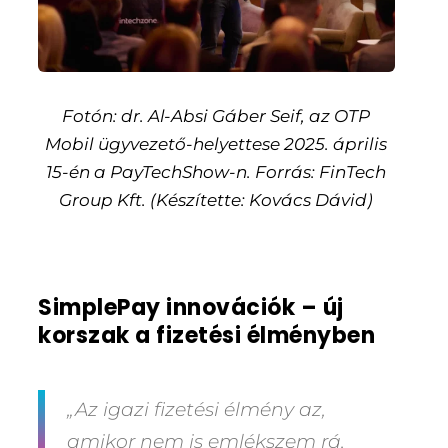
Fotón: dr. Al-Absi Gáber Seif, az OTP
Mobil ügyvezető-helyettese 2025. április
15-én a PayTechShow-n. Forrás: FinTech
Group Kft. (Készítette: Kovács Dávid)
SimplePay innovációk – új
korszak a fizetési élményben
„Az igazi fizetési élmény az,
amikor nem is emlékszem rá,