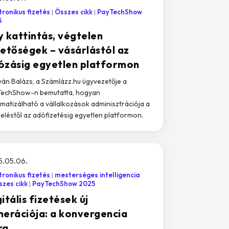
tronikus fizetés
Összes cikk
PayTechShow
5
y kattintás, végtelen
hetőségek – vásárlástól az
ózásig egyetlen platformon
án Balázs, a Számlázz.hu ügyvezetője a
echShow-n bemutatta, hogyan
matizálható a vállalkozások adminisztrációja a
eléstől az adófizetésig egyetlen platformon.
5.05.06.
tronikus fizetés
mesterséges intelligencia
zes cikk
PayTechShow 2025
itális fizetések új
nerációja: a konvergencia
ra