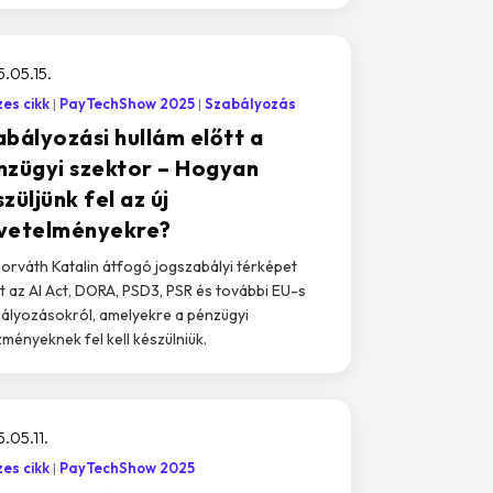
.05.15.
es cikk
PayTechShow 2025
Szabályozás
abályozási hullám előtt a
nzügyi szektor – Hogyan
züljünk fel az új
vetelményekre?
Horváth Katalin átfogó jogszabályi térképet
t az AI Act, DORA, PSD3, PSR és további EU-s
ályozásokról, amelyekre a pénzügyi
zményeknek fel kell készülniük.
.05.11.
es cikk
PayTechShow 2025