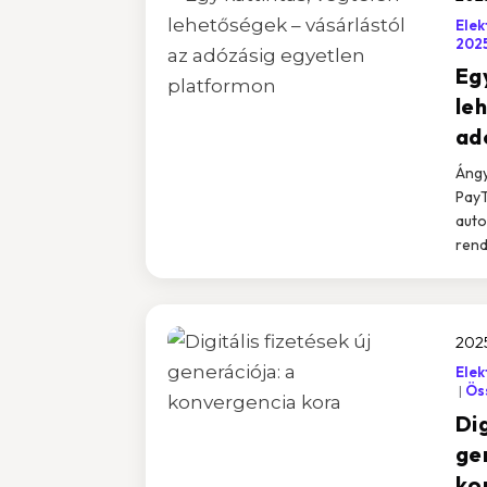
Elek
202
Eg
le
ad
Ángy
PayT
auto
rend
202
Elek
Öss
Dig
ge
ko