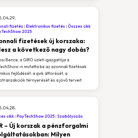
.04.29.
nali fizetés
Elektronikus fizetés
Összes cikk
yTechShow 2025
onnali fizetések új korszaka:
 lesz a következő nagy dobás?
si Bence, a GIRO üzleti igazgatója a
echShow-n mutatta be az azonnali fizetések
mikus fejlődését: a qvik áttörését, a
otranzakciók térnyerését és a jövő terveit.
5.04.28.
es cikk
PayTechShow 2025
Szabályozás
R – Új korszak a pénzforgalmi
olgáltatásokban: Milyen