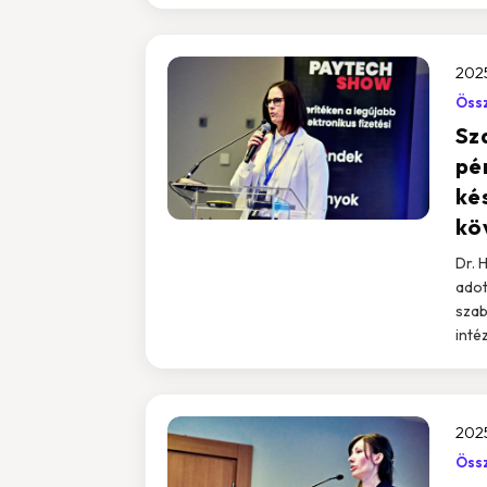
2025
Össz
Sz
pé
kés
kö
Dr. 
adot
szab
inté
2025
Össz