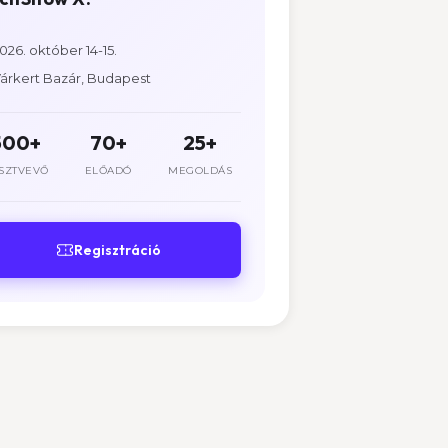
026. október 14-15.
árkert Bazár, Budapest
500+
70+
25+
SZTVEVŐ
ELŐADÓ
MEGOLDÁS
Regisztráció