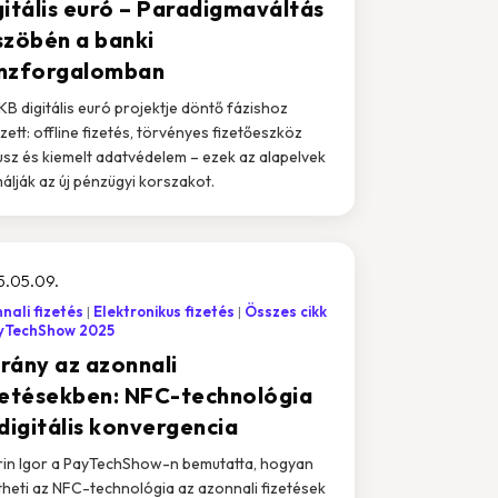
gitális euró – Paradigmaváltás
szöbén a banki
nzforgalomban
KB digitális euró projektje döntő fázishoz
zett: offline fizetés, törvényes fizetőeszköz
usz és kiemelt adatvédelem – ezek az alapelvek
álják az új pénzügyi korszakot.
5.05.09.
nali fizetés
Elektronikus fizetés
Összes cikk
yTechShow 2025
irány az azonnali
zetésekben: NFC-technológia
digitális konvergencia
rin Igor a PayTechShow-n bemutatta, hogyan
theti az NFC-technológia az azonnali fizetések