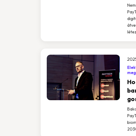
Neme
PayT
digi
átve
léte
2025
Elek
meg
Ho
ba
go
Bako
PayT
biom
203