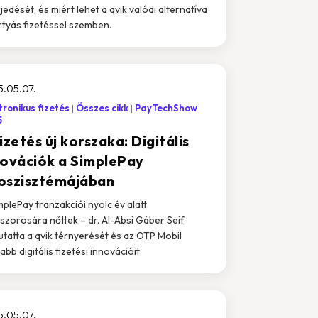
rjedését, és miért lehet a qvik valódi alternatíva
rtyás fizetéssel szemben.
.05.07.
tronikus fizetés
Összes cikk
PayTechShow
5
izetés új korszaka: Digitális
novációk a SimplePay
oszisztémájában
mplePay tranzakciói nyolc év alatt
szorosára nőttek – dr. Al-Absi Gáber Seif
tatta a qvik térnyerését és az OTP Mobil
abb digitális fizetési innovációit.
.05.07.