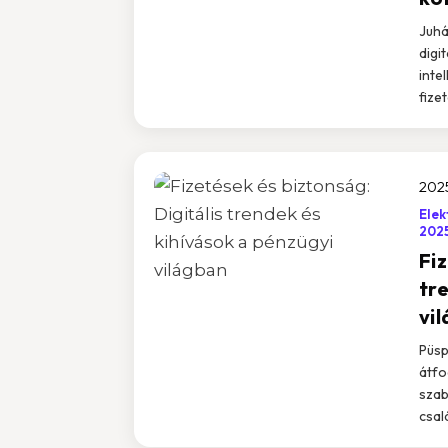
Juhá
digi
inte
fize
202
Elek
202
Fiz
tr
vi
Püsp
átfo
szab
csal