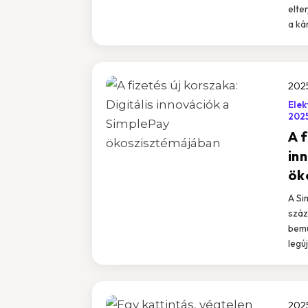
elte
a ká
2025
Elek
202
A f
in
ök
A Si
száz
bemu
legúj
2025