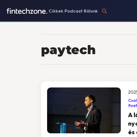
Cikkek
Podcast
Rólunk
paytech
2025
Csal
fize
A 
ny
és 