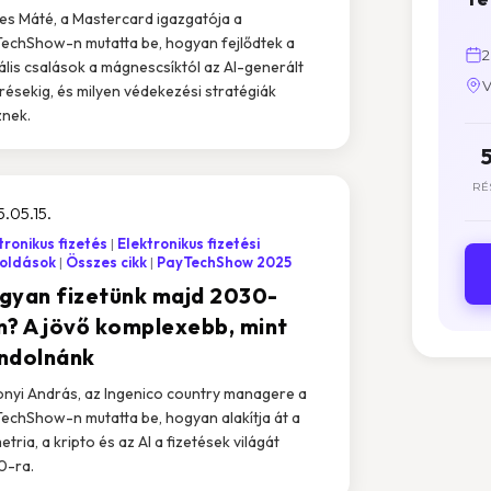
s Máté, a Mastercard igazgatója a
echShow-n mutatta be, hogyan fejlődtek a
2
tális csalások a mágnescsíktól az AI-generált
V
résekig, és milyen védekezési stratégiák
znek.
RÉ
.05.15.
tronikus fizetés
Elektronikus fizetési
oldások
Összes cikk
PayTechShow 2025
gyan fizetünk majd 2030-
n? A jövő komplexebb, mint
ndolnánk
nyi András, az Ingenico country managere a
echShow-n mutatta be, hogyan alakítja át a
etria, a kripto és az AI a fizetések világát
0-ra.