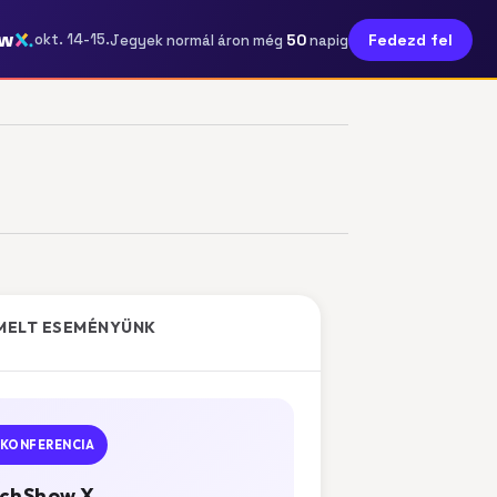
ow
50
okt. 14-15.
Fedezd fel
Jegyek normál áron még
napig
MELT ESEMÉNYÜNK
KONFERENCIA
chShow X.