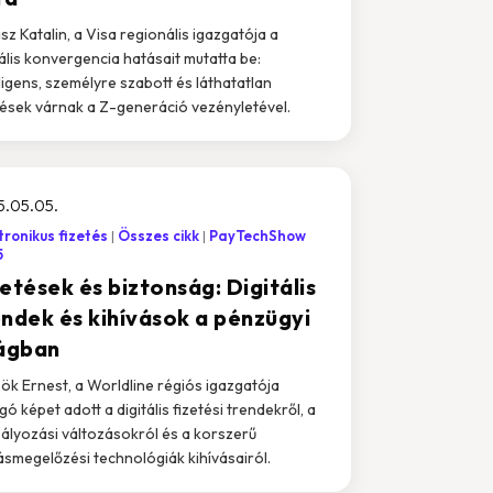
sz Katalin, a Visa regionális igazgatója a
tális konvergencia hatásait mutatta be:
lligens, személyre szabott és láthatatlan
tések várnak a Z-generáció vezényletével.
5.05.05.
tronikus fizetés
Összes cikk
PayTechShow
5
etések és biztonság: Digitális
endek és kihívások a pénzügyi
lágban
ök Ernest, a Worldline régiós igazgatója
gó képet adott a digitális fizetési trendekről, a
ályozási változásokról és a korszerű
ásmegelőzési technológiák kihívásairól.