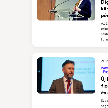
Di
kü
pé
Az E
érke
stát
form
202
Azon
Pa
Új 
fi
és 
Szpi
segí