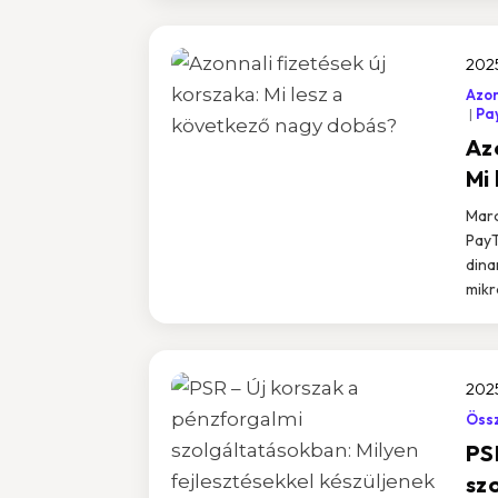
2025
Azon
Pa
Az
Mi
Maro
PayT
dina
mikr
202
Össz
PS
sz