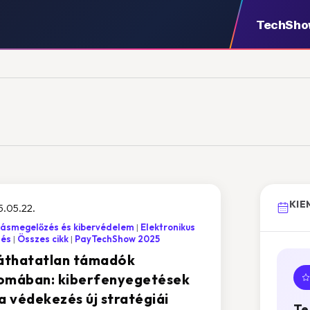
TechSh
KIE
.05.22.
ásmegelőzés és kibervédelem
Elektronikus
tés
Összes cikk
PayTechShow 2025
láthatatlan támadók
omában: kiberfenyegetések
a védekezés új stratégiái
Te